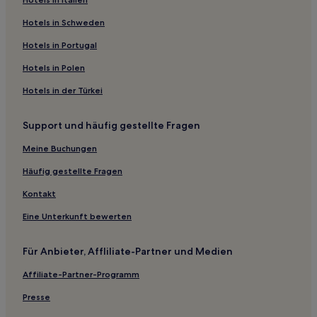
Hotels nahe Krankenhaus Wanita Dan Kanak-Kanak Sabah
Hotels in Schweden
Kampung Kiulu Hotels
Hotels in Portugal
Hotels nahe Kota Kinabalu
Hotels in Polen
West Coast Division: Hotels
Hotels in der Türkei
Pulau Gaya Hotels
Hotels nahe Nationalpark Pulau Tiga
Support und häufig gestellte Fragen
Hotels nahe Lintas Plaza
Meine Buchungen
Kota Kinabalu Hotels
Häufig gestellte Fragen
Hotels nahe 1 Borneo Hypermall
Kontakt
Hotels nahe Bahnhof Tanjung Aru
Eine Unterkunft bewerten
Hotels nahe Kompleks Karamunsing
Hotels nahe Queen Elizabeth Hospital
Für Anbieter, Affliliate-Partner und Medien
Taman Maya Hotels
Affiliate-Partner-Programm
Downtown Kota Kinabalu: Hotels
Presse
Hotels nahe Orchid De Villa