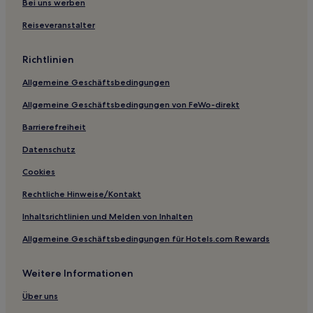
Bei uns werben
Hotels nahe Tun Mustapha Tower
Reiseveranstalter
Kampung Madang Pimping Hotels
Hotels nahe Tabin-Wildreservat
Richtlinien
Hotels nahe Perdana Park von Tanjung Aru
Allgemeine Geschäftsbedingungen
Hotels nahe Wasserfall Kiansom
Allgemeine Geschäftsbedingungen von FeWo-direkt
Hotels nahe Gleneagles Hospital
Barrierefreiheit
Sabah: Hotels
Datenschutz
Kampung Gaya Hotels
Cookies
Hotels nahe Mari Mari Cultural Village
Rechtliche Hinweise/Kontakt
Kota Klias Hotels
Inhaltsrichtlinien und Melden von Inhalten
Kampung Dulat Dulat Hotels
Allgemeine Geschäftsbedingungen für Hotels.com Rewards
Kampung Takuli Hotels
Alamesra: Hotels
Weitere Informationen
3-Sterne-Hotels in Kota Kinabalu
Über uns
5-Sterne-Hotels in Kota Kinabalu