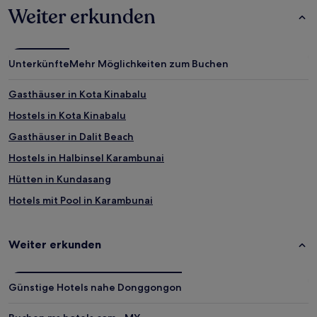
Weiter erkunden
Unterkünfte
Mehr Möglichkeiten zum Buchen
Gasthäuser in Kota Kinabalu
Hostels in Kota Kinabalu
Gasthäuser in Dalit Beach
Hostels in Halbinsel Karambunai
Hütten in Kundasang
Hotels mit Pool in Karambunai
Luxus nahe Dalit Beach
Günstige in Bandaran Berjaya
Weiter erkunden
Günstige in Keningau
Günstige in Kundasang
Günstige Hotels nahe Donggongon
Hotels mit Pool in Sinsuran Kompleks