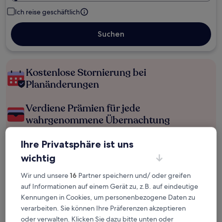
Ich reise geschäftlich
Suchen
Kostenlose Stornierung bei
Planänderungen
Verdiene Prämien für jede
wahrgenommene Übernachtung
Ihre Privatsphäre ist uns
Mehr sparen mit Preisen für Mitglieder
wichtig
Wir und unsere
16
Partner speichern und/ oder greifen
Überprüfe die Preise für diese Daten
auf Informationen auf einem Gerät zu, z.B. auf eindeutige
Kennungen in Cookies, um personenbezogene Daten zu
Heute
Morgen
verarbeiten. Sie können Ihre Präferenzen akzeptieren
6. Aug. - 7. Aug.
7. Aug. - 8. Aug.
oder verwalten. Klicken Sie dazu bitte unten oder