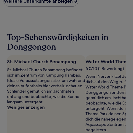
Weitere Unterkünfte anzeigen
pro
Nacht,
der
in
den
letzten
24 Stunden
Top-Sehenswürdigkeiten in
für
einen
Donggongon
Aufenthalt
mit
1 Übernachtung
St. Michael Church Penampang
Water World Theme 
von
6.0/10 (1 Bewertung)
St. Michael Church Penampang befindet
2 Erwachsenen
sich im Zentrum von Kampung Kambau.
gefunden
Wenn Nervenkitzel dein D
Ideale Voraussetzungen also, um während
wurde.
dich auf den Weg zu folg
deines Aufenthalts hier vorbeizuschauen.
Preise
Water World Theme Park,
Schlender gemütlich am Jachthafen
und
Donggongon entfernt. S
entlang und beobachte, wie die Sonne
Verfügbarkeiten
gemütlich am Jachthafen
langsam untergeht.
können
beobachte, wie die Sonn
Weniger anzeigen
sich
untergeht. Wenn du in W
ändern.
Theme Park deinen Spaß 
Es
dich die nahegelegenen 
können
Aquascape Zentrum und O
zusätzliche
begeistern.