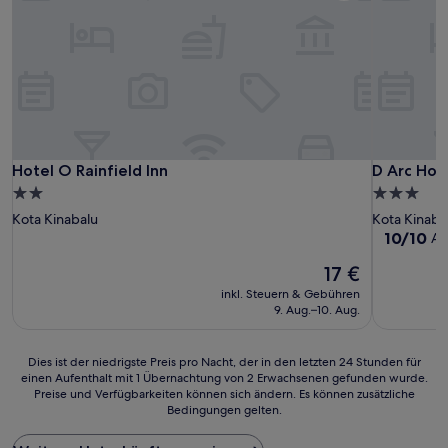
Hotel O Rainfield Inn
D Arc Hot
Hotel O Rainfield Inn
D Arc Hot
2.0-
3.0-
Sterne-
Sterne-
Kota Kinabalu
Kota Kinaba
Unterkunft
Unterkunf
10.0
10/10
Au
von
Der
17 €
10,
Preis
Außergewö
inkl. Steuern & Gebühren
beträgt
(1
9. Aug.–10. Aug.
17 €
Bewertun
Dies
Dies ist der niedrigste Preis pro Nacht, der in den letzten 24 Stunden für
einen Aufenthalt mit 1 Übernachtung von 2 Erwachsenen gefunden wurde.
ist
Preise und Verfügbarkeiten können sich ändern. Es können zusätzliche
der
Bedingungen gelten.
niedrigste
Preis