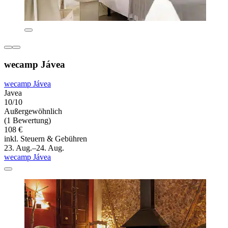
wecamp Jávea
wecamp Jávea
Javea
10/10
Außergewöhnlich
(1 Bewertung)
108 €
inkl. Steuern & Gebühren
23. Aug.–24. Aug.
wecamp Jávea