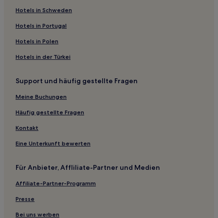
B&B in Nagano
Hotels in Schweden
Pensionen in Nagano
Hotels in Portugal
Hütten in Hokujo
Hotels in Polen
Ryokans in Matsukawa-Schlucht
Hotels in der Türkei
Ryokans in Nozawa Onsen
Support und häufig gestellte Fragen
Gasthäuser in Nozawa Onsen
3-Sterne-Hotels in Yudanaka Shibu Onsen
Meine Buchungen
2-Sterne-Hotels in Yudanaka Shibu Onsen
Häufig gestellte Fragen
2-Sterne-Hotels in Matsumoto
Kontakt
3-Sterne-Hotels in Matsumoto
Eine Unterkunft bewerten
3-Sterne-Hotels in Nagano
Für Anbieter, Affliliate-Partner und Medien
4-Sterne-Hotels in Nagano
Affiliate-Partner-Programm
2-Sterne-Hotels in Shibu
5-Sterne-Hotels in Hakuba
Presse
Hotels nahe Skilift Happo-One Sakka
Bei uns werben