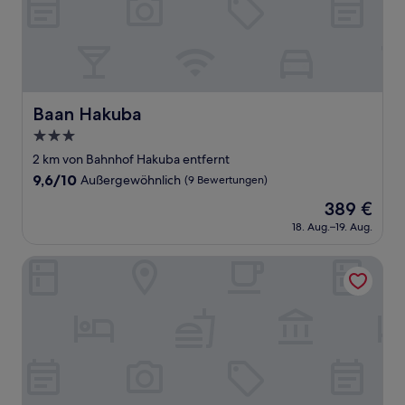
Baan Hakuba
Baan Hakuba
3.0-
Sterne-
2 km von Bahnhof Hakuba entfernt
Unterkunft
9.6
9,6/10
Außergewöhnlich
(9 Bewertungen)
von
Der
389 €
10,
Preis
Außergewöhnlich,
18. Aug.–19. Aug.
beträgt
(9
389 €
Bewertungen)
The Happo