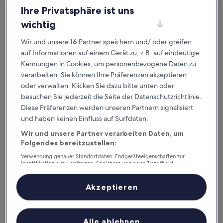
Unterkunft
Ihre Privatsphäre ist uns
10.0
10/10
Außergewöhnlich
(6 Bewertungen)
von
wichtig
Der
114 €
10,
Preis
Außergewöhnlich,
20. Aug.–21. Aug.
Wir und unsere
16
Partner speichern und/ oder greifen
beträgt
(6
114 €
auf Informationen auf einem Gerät zu, z.B. auf eindeutige
Bewertungen)
HOTEL LA VIGNE HAKUBA by Onko Chishin
Kennungen in Cookies, um personenbezogene Daten zu
verarbeiten. Sie können Ihre Präferenzen akzeptieren
oder verwalten. Klicken Sie dazu bitte unten oder
besuchen Sie jederzeit die Seite der Datenschutzrichtlinie.
Diese Präferenzen werden unseren Partnern signalisiert
und haben keinen Einfluss auf Surfdaten.
Wir und unsere Partner verarbeiten Daten, um
Folgendes bereitzustellen:
Verwendung genauer Standortdaten. Endgeräteeigenschaften zur
Identifikation aktiv abfragen. Speichern von oder Zugriff auf
Informationen auf einem Endgerät. Personalisierte Werbung und
HOTEL LA VIGNE HAKUBA by Onko Chishin
HOTEL LA VIGNE HAKUBA by Onko
Inhalte, Messung von Werbeleistung und der Performance von Inhalten,
Zielgruppenforschung sowie Entwicklung und Verbesserung von
Akzeptieren
Chishin
Angeboten.
4.5-
Liste der Partner (Lieferanten)
Sterne-
1,7 km von Bahnhof Hakuba entfernt
Alle ablehnen
Unterkunft