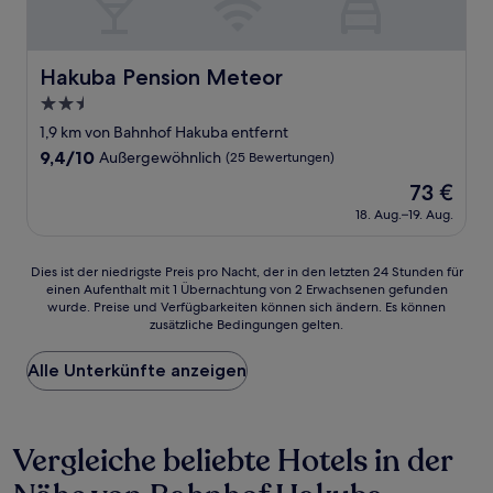
Hakuba Pension Meteor
Hakuba Pension Meteor
2.5-
Sterne-
1,9 km von Bahnhof Hakuba entfernt
Unterkunft
9.4
9,4/10
Außergewöhnlich
(25 Bewertungen)
von
Der
73 €
10,
Preis
Außergewöhnlich,
18. Aug.–19. Aug.
beträgt
(25
73 €
Bewertungen)
Dies
Dies ist der niedrigste Preis pro Nacht, der in den letzten 24 Stunden für
einen Aufenthalt mit 1 Übernachtung von 2 Erwachsenen gefunden
ist
wurde. Preise und Verfügbarkeiten können sich ändern. Es können
der
zusätzliche Bedingungen gelten.
niedrigste
Preis
Alle Unterkünfte anzeigen
pro
Nacht,
der
in
Vergleiche beliebte Hotels in der
den
letzten
24 Stunden