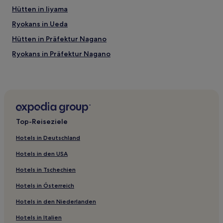
Hütten in Iiyama
Ryokans in Ueda
Hütten in Präfektur Nagano
Ryokans in Präfektur Nagano
Hütten in Otari
Ryokans in Matsumoto
Gasthäuser in Matsumoto
Gasthäuser in Hakuba
Top-Reiseziele
Pensionen in Hakuba
Hotels in Deutschland
Hostels in Hakuba
Hotels in den USA
B&B in Hakuba
Hotels in Tschechien
Ferienwohnungen in Nagano
Hotels in Österreich
Hostels in Nagano
Hotels in den Niederlanden
Gasthäuser in Nagano
Ryokans in Nagano
Hotels in Italien