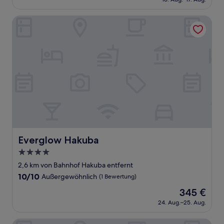
beträgt
(1
209 €
Bewertung)
Everglow Hakuba
Everglow Hakuba
Everglow Hakuba
4.0-
Sterne-
2,6 km von Bahnhof Hakuba entfernt
Unterkunft
10.0
10/10
Außergewöhnlich
(1 Bewertung)
von
Der
345 €
10,
Preis
Außergewöhnlich,
24. Aug.–25. Aug.
beträgt
(1
345 €
Bewertung)
JUMOKU