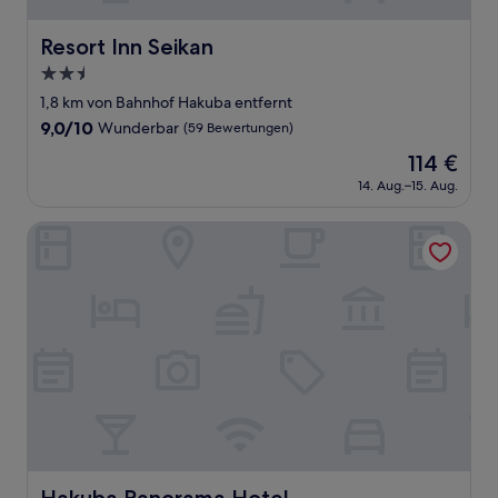
Resort Inn Seikan
Resort Inn Seikan
2.5-
Sterne-
1,8 km von Bahnhof Hakuba entfernt
Unterkunft
9.0
9,0/10
Wunderbar
(59 Bewertungen)
von
Der
114 €
10,
Preis
Wunderbar,
14. Aug.–15. Aug.
beträgt
(59
114 €
Bewertungen)
Hakuba Panorama Hotel
Hakuba Panorama Hotel