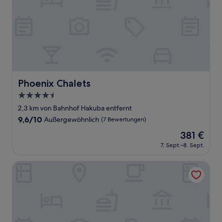
Phoenix Chalets
Phoenix Chalets
4.5-
Sterne-
2,3 km von Bahnhof Hakuba entfernt
Unterkunft
9.6
9,6/10
Außergewöhnlich
(7 Bewertungen)
von
Der
381 €
10,
Preis
Außergewöhnlich,
7. Sept.–8. Sept.
beträgt
(7
381 €
Bewertungen)
Baan Hakuba