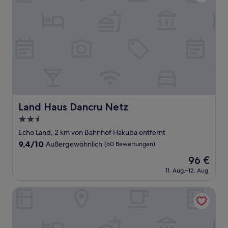
Land Haus Dancru Netz
Land Haus Dancru Netz
2.5-
Sterne-
Echo Land, 2 km von Bahnhof Hakuba entfernt
Unterkunft
9.4
9,4/10
Außergewöhnlich
(60 Bewertungen)
von
Der
96 €
10,
Preis
Außergewöhnlich,
11. Aug.–12. Aug.
beträgt
(60
96 €
Bewertungen)
Phoenix Chalets