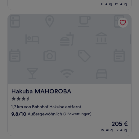
Preis
Außergewöhnlich,
11. Aug.–12. Aug.
beträgt
(9
101 €
Bewertungen)
Hakuba MAHOROBA
Hakuba MAHOROBA
Hakuba MAHOROBA
3.5-
Sterne-
1,7 km von Bahnhof Hakuba entfernt
Unterkunft
9.8
9,8/10
Außergewöhnlich
(7 Bewertungen)
von
Der
205 €
10,
Preis
Außergewöhnlich,
16. Aug.–17. Aug.
beträgt
(7