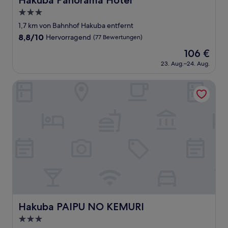
Hakuba Panorama Hotel
3.0-
Sterne-
1,7 km von Bahnhof Hakuba entfernt
Unterkunft
8.8
8,8/10
Hervorragend
(77 Bewertungen)
von
Der
106 €
10,
Preis
Hervorragend,
23. Aug.–24. Aug.
beträgt
(77
106 €
Bewertungen)
Hakuba PAIPU NO KEMURI
Hakuba PAIPU NO KEMURI
Hakuba PAIPU NO KEMURI
3.0-