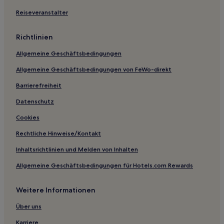
Hotels nahe Station Nagano
Reiseveranstalter
Hotels nahe Hakuba 47 Winter Sports Park
Richtlinien
Hotels nahe Bahnhof Shinanoomachi
Allgemeine Geschäftsbedingungen
Togakushi: Hotels
Allgemeine Geschäftsbedingungen von FeWo-direkt
Hotels nahe Skisprungstadion von Hakuba
Hotels nahe Ninjadorf Chibikko
Barrierefreiheit
Hotels nahe Tempel Zenkō-ji
Datenschutz
Hotels nahe Saera Skigebiet Oze
Cookies
Hotaka: Hotels
Rechtliche Hinweise/Kontakt
Matsushiro: Hotels
Inhaltsrichtlinien und Melden von Inhalten
Hotels nahe Volkskundemuseum Togakushi
Allgemeine Geschäftsbedingungen für Hotels.com Rewards
Präfektur Nagano: Hotels
Weitere Informationen
Hotels nahe Museum Togakushi Soba
Hotels nahe Museum Togakure Ninpo
Über uns
Hotels nahe See Kagami-ike
Karriere