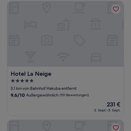
205 €
Bewertungen)
Hotel La Neige
Hotel La Neige
Hotel La Neige
5.0-
Sterne-
3,1 km von Bahnhof Hakuba entfernt
Unterkunft
9.6
9,6/10
Außergewöhnlich
(151 Bewertungen)
von
Der
231 €
10,
Preis
Außergewöhnlich,
2. Sept.–3. Sept.
beträgt
(151
231 €
Bewertungen)
Land Haus Dancru Netz