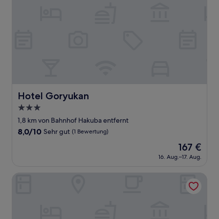
Hotel Goryukan
Hotel Goryukan
3.0-
Sterne-
1,8 km von Bahnhof Hakuba entfernt
Unterkunft
8.0
8,0/10
Sehr gut
(1 Bewertung)
von
Der
167 €
10,
Preis
Sehr
16. Aug.–17. Aug.
beträgt
gut,
167 €
(1
B&D HAKUBA IWATAKE
Bewertung)