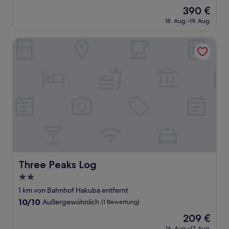
von
Der
390 €
10,
Preis
Außergewöhnlich,
18. Aug.–19. Aug.
beträgt
(3
390 €
Bewertungen)
Three Peaks Log
Three Peaks Log
Three Peaks Log
2.0-
Sterne-
1 km von Bahnhof Hakuba entfernt
Unterkunft
10.0
10/10
Außergewöhnlich
(1 Bewertung)
von
Der
209 €
10,
Preis
Außergewöhnlich,
16. Aug.–17. Aug.