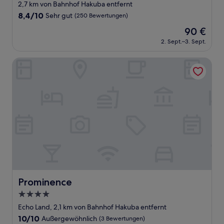
Sterne-
2,7 km von Bahnhof Hakuba entfernt
Unterkunft
8.4
8,4/10
Sehr gut
(250 Bewertungen)
von
Der
90 €
10,
Preis
Sehr
2. Sept.–3. Sept.
beträgt
gut,
90 €
(250
Prominence
Bewertungen)
Prominence
Prominence
4.0-
Sterne-
Echo Land, 2,1 km von Bahnhof Hakuba entfernt
Unterkunft
10.0
10/10
Außergewöhnlich
(3 Bewertungen)