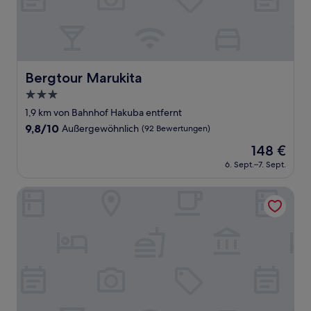
Bergtour Marukita
Bergtour Marukita
3.0-
Sterne-
1,9 km von Bahnhof Hakuba entfernt
Unterkunft
9.8
9,8/10
Außergewöhnlich
(92 Bewertungen)
von
Der
148 €
10,
Preis
Außergewöhnlich,
6. Sept.–7. Sept.
beträgt
(92
148 €
Bewertungen)
Hakuba Pension Meteor