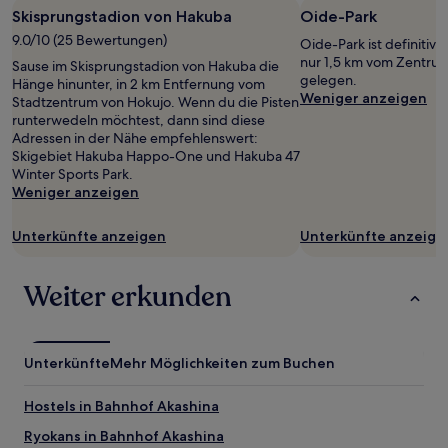
Skisprungstadion von Hakuba
Oide-Park
9.0/10 (25 Bewertungen)
Oide-Park ist definitiv
nur 1,5 km vom Zentrum
Sause im Skisprungstadion von Hakuba die
gelegen.
Hänge hinunter, in 2 km Entfernung vom
Weniger anzeigen
Stadtzentrum von Hokujo. Wenn du die Pisten
runterwedeln möchtest, dann sind diese
Adressen in der Nähe empfehlenswert:
Skigebiet Hakuba Happo-One und Hakuba 47
Winter Sports Park.
Weniger anzeigen
Unterkünfte anzeigen
Unterkünfte anzeige
Weiter erkunden
Unterkünfte
Mehr Möglichkeiten zum Buchen
Hostels in Bahnhof Akashina
Ryokans in Bahnhof Akashina