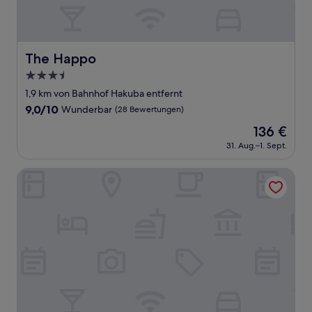
The Happo
The Happo
3.5-
Sterne-
1,9 km von Bahnhof Hakuba entfernt
Unterkunft
9.0
9,0/10
Wunderbar
(28 Bewertungen)
von
Der
136 €
10,
Preis
Wunderbar,
31. Aug.–1. Sept.
beträgt
(28
136 €
Bewertungen)
Resort Inn Seikan