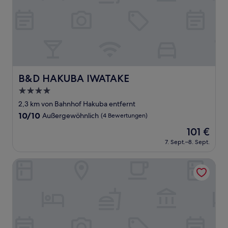
B&D HAKUBA IWATAKE
B&D HAKUBA IWATAKE
4.0-
Sterne-
2,3 km von Bahnhof Hakuba entfernt
Unterkunft
10.0
10/10
Außergewöhnlich
(4 Bewertungen)
von
Der
101 €
10,
Preis
Außergewöhnlich,
7. Sept.–8. Sept.
beträgt
(4
101 €
Bewertungen)
Bergtour Marukita