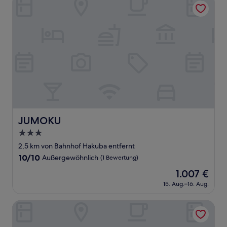
JUMOKU
JUMOKU
3.0-
Sterne-
2,5 km von Bahnhof Hakuba entfernt
Unterkunft
10.0
10/10
Außergewöhnlich
(1 Bewertung)
von
Der
1.007 €
10,
Preis
Außergewöhnlich,
15. Aug.–16. Aug.
beträgt
(1
1.007 €
Bewertung)
Hotel Goryukan