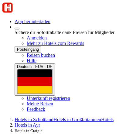
App herunterladen
Sichere dir Sofortrabatte dank Preisen für Mitglieder
Anmelden
Mehr zu Hotels.com Rewards
Posteingang
Reisen buchen
Hilfe
Deutsch · EUR · DE
Unterkunft registrieren
Meine Reisen
Feedback
Hotels in Schottland
Hotels in Großbritannien
Hotels
Hotels in Ayr
Hotels in Craigie