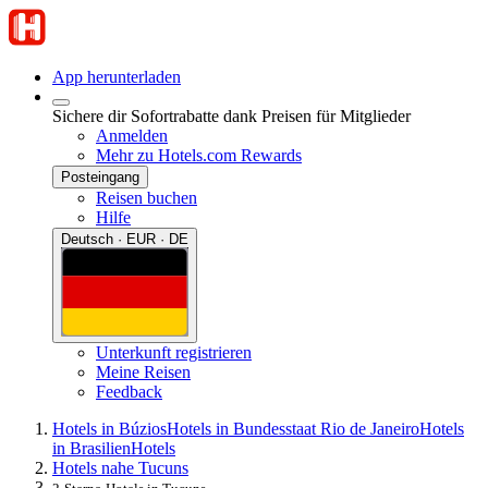
App herunterladen
Sichere dir Sofortrabatte dank Preisen für Mitglieder
Anmelden
Mehr zu Hotels.com Rewards
Posteingang
Reisen buchen
Hilfe
Deutsch · EUR · DE
Unterkunft registrieren
Meine Reisen
Feedback
Hotels in Búzios
Hotels in Bundesstaat Rio de Janeiro
Hotels
in Brasilien
Hotels
Hotels nahe Tucuns