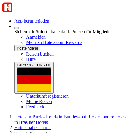
App herunterladen
Sichere dir Sofortrabatte dank Preisen für Mitglieder
Anmelden
Mehr zu Hotels.com Rewards
Posteingang
Reisen buchen
Hilfe
Deutsch · EUR · DE
Unterkunft registrieren
Meine Reisen
Feedback
Hotels in Búzios
Hotels in Bundesstaat Rio de Janeiro
Hotels
in Brasilien
Hotels
Hotels nahe Tucuns