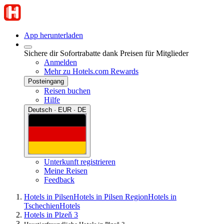
App herunterladen
Sichere dir Sofortrabatte dank Preisen für Mitglieder
Anmelden
Mehr zu Hotels.com Rewards
Posteingang
Reisen buchen
Hilfe
Deutsch · EUR · DE
Unterkunft registrieren
Meine Reisen
Feedback
Hotels in Pilsen
Hotels in Pilsen Region
Hotels in
Tschechien
Hotels
Hotels in Plzeň 3