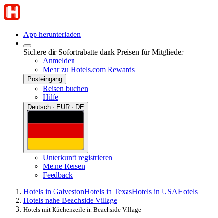
App herunterladen
Sichere dir Sofortrabatte dank Preisen für Mitglieder
Anmelden
Mehr zu Hotels.com Rewards
Posteingang
Reisen buchen
Hilfe
Deutsch · EUR · DE
Unterkunft registrieren
Meine Reisen
Feedback
Hotels in Galveston
Hotels in Texas
Hotels in USA
Hotels
Hotels nahe Beachside Village
Hotels mit Küchenzeile in Beachside Village