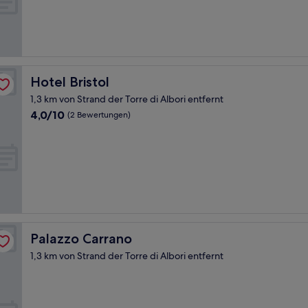
Gut,
(630
Bewertungen)
Hotel Bristol
Hotel Bristol
1,3 km von Strand der Torre di Albori entfernt
4.0
4,0/10
(2 Bewertungen)
von
10,
(2
Bewertungen)
Palazzo Carrano
Palazzo Carrano
1,3 km von Strand der Torre di Albori entfernt