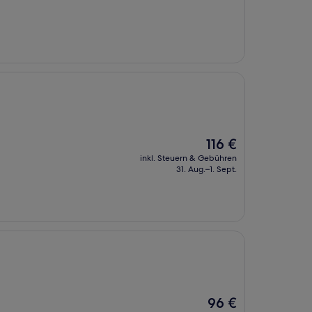
140 €
Der
116 €
Preis
inkl. Steuern & Gebühren
beträgt
31. Aug.–1. Sept.
116 €
Der
96 €