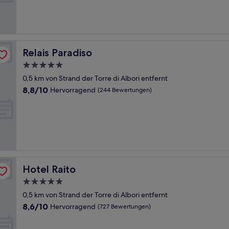
Bewertungen)
Relais Paradiso
Relais Paradiso
5.0-
Sterne-
0,5 km von Strand der Torre di Albori entfernt
Unterkunft
8.8
8,8/10
Hervorragend
(244 Bewertungen)
von
10,
Hervorragend,
(244
Bewertungen)
Hotel Raito
Hotel Raito
5.0-
Sterne-
0,5 km von Strand der Torre di Albori entfernt
Unterkunft
8.6
8,6/10
Hervorragend
(727 Bewertungen)
von
10,