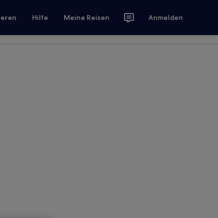
ieren
Hilfe
Meine Reisen
Anmelden