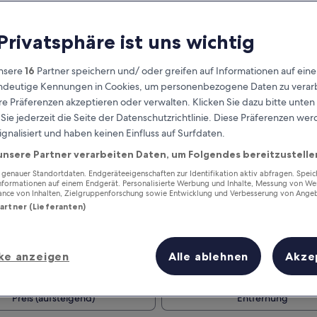
 Privatsphäre ist uns wichtig
nsere
16
Partner speichern und/ oder greifen auf Informationen auf ein
eindeutige Kennungen in Cookies, um personenbezogene Daten zu verarb
e Präferenzen akzeptieren oder verwalten. Klicken Sie dazu bitte unten
ie jederzeit die Seite der Datenschutzrichtlinie. Diese Präferenzen we
ignalisiert und haben keinen Einfluss auf Surfdaten.
unsere Partner verarbeiten Daten, um Folgendes bereitzustelle
Verdiene Prämien für jede
wahrgenommene Übernachtung
enauer Standortdaten. Endgeräteeigenschaften zur Identifikation aktiv abfragen. Spei
Informationen auf einem Endgerät. Personalisierte Werbung und Inhalte, Messung von We
ance von Inhalten, Zielgruppenforschung sowie Entwicklung und Verbesserung von Ange
Partner (Lieferanten)
ke anzeigen
Alle ablehnen
Akze
Morgen
Dieses Wochenende
7. Aug. - 8. Aug.
7. Aug. - 9. Aug.
Preis (aufsteigend)
Entfernung