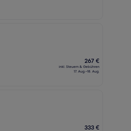
96 €
Der
267 €
Preis
inkl. Steuern & Gebühren
beträgt
17. Aug.–18. Aug.
267 €
Der
333 €