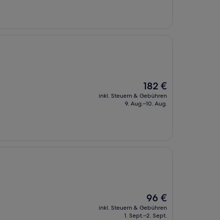
Der
182 €
Preis
inkl. Steuern & Gebühren
beträgt
9. Aug.–10. Aug.
182 €
Der
96 €
Preis
inkl. Steuern & Gebühren
beträgt
1. Sept.–2. Sept.