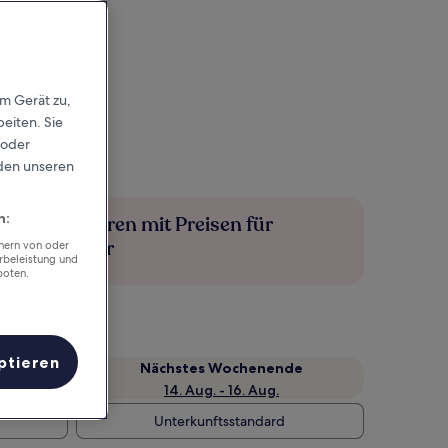
em Gerät zu,
eiten. Sie
 oder
rden unseren
n:
Mehr sparen mit Preisen für
Mitglieder
chern von oder
rbeleistung und
boten.
ptieren
Nächstes Wochenende
14. Aug. - 16. Aug.
Unterkunftsstandard