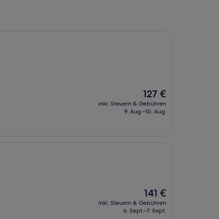
Der
127 €
Preis
inkl. Steuern & Gebühren
beträgt
9. Aug.–10. Aug.
127 €
Der
141 €
Preis
inkl. Steuern & Gebühren
beträgt
6. Sept.–7. Sept.
141 €