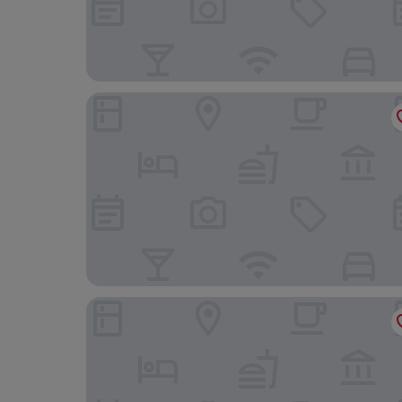
B&B Palazzo Liguori
B&B Antichi Riverberi in Station