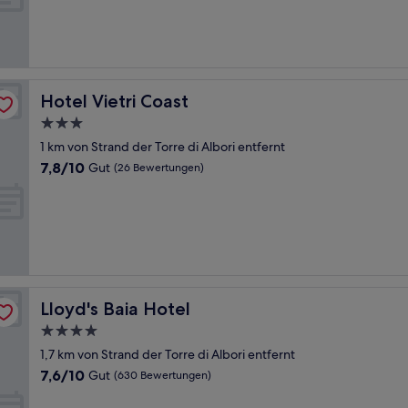
Hervorragend,
(727
Bewertungen)
Hotel Vietri Coast
Hotel Vietri Coast
3.0-
Sterne-
1 km von Strand der Torre di Albori entfernt
Unterkunft
7.8
7,8/10
Gut
(26 Bewertungen)
von
10,
Gut,
(26
Bewertungen)
Lloyd's Baia Hotel
Lloyd's Baia Hotel
4.0-
Sterne-
1,7 km von Strand der Torre di Albori entfernt
Unterkunft
7.6
7,6/10
Gut
(630 Bewertungen)
von
10,