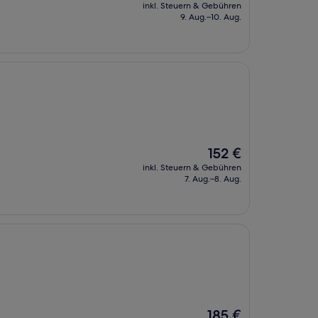
Preis
inkl. Steuern & Gebühren
beträgt
9. Aug.–10. Aug.
333 €
Der
152 €
Preis
inkl. Steuern & Gebühren
beträgt
7. Aug.–8. Aug.
152 €
Der
185 €