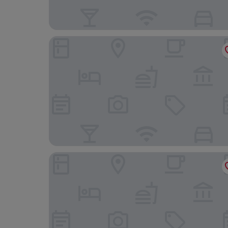
Il Melograno in Costa d'Amalfi
Residence Zelzar