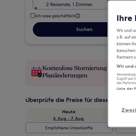
2 Reisende, 1 Zimmer
Ihre
Ich reise geschäftlich
Suchen
Wir und u
z.B. auf 
können Ihr
besuchen S
Partnern s
Wir und 
Kostenlose Stornierung bei
Planänderungen
Verwendung g
Zugriff auf 
der Perform
Liste der 
Überprüfe die Preise für diese Daten
Zwec
Heute
6. Aug. - 7. Aug.
Empfohlene Unterkünfte