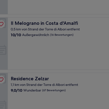
Bewertungen)
Il Melograno in Costa d'Amalfi
Il Melograno in Costa d'Amalfi
0,5 km von Strand der Torre di Albori entfernt
10.0
10/10
Außergewöhnlich
(16 Bewertungen)
von
10,
Außergewöhnlich,
(16
Bewertungen)
Residence Zelzar
Residence Zelzar
1,1 km von Strand der Torre di Albori entfernt
9.0
9,0/10
Wunderbar
(67 Bewertungen)
von
10,
Wunderbar,
(67