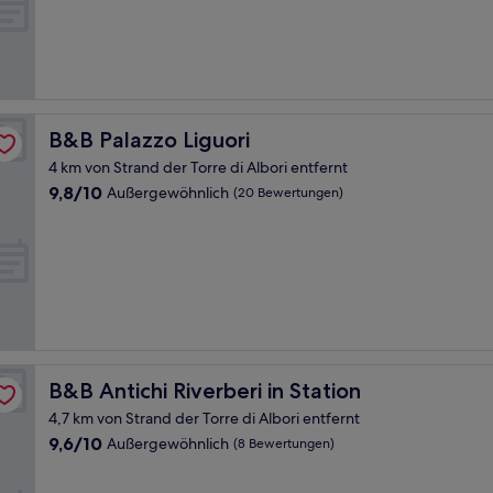
B&B Palazzo Liguori
B&B Palazzo Liguori
4 km von Strand der Torre di Albori entfernt
9.8
9,8/10
Außergewöhnlich
(20 Bewertungen)
von
10,
Außergewöhnlich,
(20
Bewertungen)
B&B Antichi Riverberi in Station
B&B Antichi Riverberi in Station
4,7 km von Strand der Torre di Albori entfernt
9.6
9,6/10
Außergewöhnlich
(8 Bewertungen)
von
10,