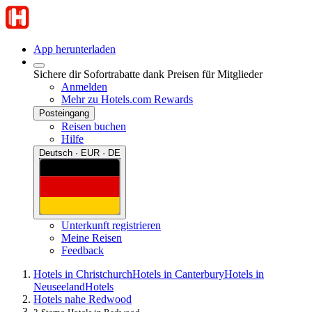
App herunterladen
Sichere dir Sofortrabatte dank Preisen für Mitglieder
Anmelden
Mehr zu Hotels.com Rewards
Posteingang
Reisen buchen
Hilfe
Deutsch · EUR · DE
Unterkunft registrieren
Meine Reisen
Feedback
Hotels in Christchurch
Hotels in Canterbury
Hotels in
Neuseeland
Hotels
Hotels nahe Redwood