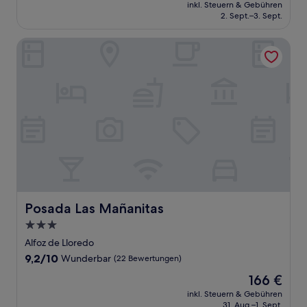
Preis
Außergewöhnlich,
inkl. Steuern & Gebühren
beträgt
2. Sept.–3. Sept.
(73
119 €
Bewertungen)
Posada Las Mañanitas
Posada Las Mañanitas
Posada Las Mañanitas
3.0-
Sterne-
Alfoz de Lloredo
Unterkunft
9.2
9,2/10
Wunderbar
(22 Bewertungen)
von
Der
166 €
10,
Preis
Wunderbar,
inkl. Steuern & Gebühren
beträgt
31. Aug.–1. Sept.
(22