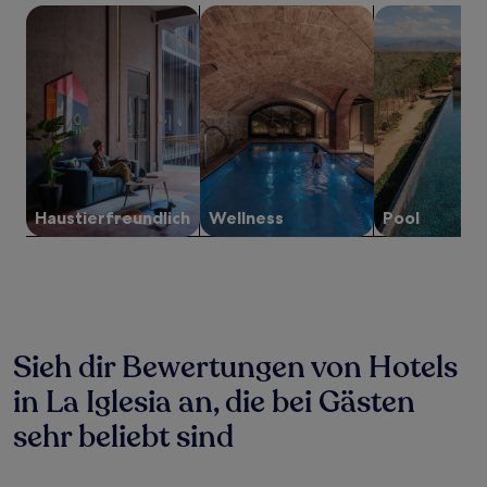
1 Übernachtung
Suche nach haustierfreundlichen Unterkünften
Suche nach Unterkünften mit Wellne
Suche nach Un
von
2 Erwachsenen
gefunden
wurde.
Preise
und
Verfügbarkeiten
können
sich
ändern.
Es
Haustier­freundlich
Wellness
Pool
können
zusätzliche
Bedingungen
gelten.
Sieh dir Bewertungen von Hotels
in La Iglesia an, die bei Gästen
sehr beliebt sind