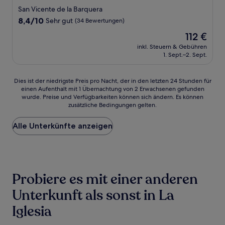
Sterne-
San Vicente de la Barquera
Unterkunft
8.4
8,4/10
Sehr gut
(34 Bewertungen)
von
Der
112 €
10,
Preis
Sehr
inkl. Steuern & Gebühren
beträgt
1. Sept.–2. Sept.
gut,
112 €
(34
Bewertungen)
Dies
Dies ist der niedrigste Preis pro Nacht, der in den letzten 24 Stunden für
einen Aufenthalt mit 1 Übernachtung von 2 Erwachsenen gefunden
ist
wurde. Preise und Verfügbarkeiten können sich ändern. Es können
der
zusätzliche Bedingungen gelten.
niedrigste
Preis
Alle Unterkünfte anzeigen
pro
Nacht,
der
in
den
letzten
Probiere es mit einer anderen
24 Stunden
für
Unterkunft als sonst in La
einen
Iglesia
Aufenthalt
mit