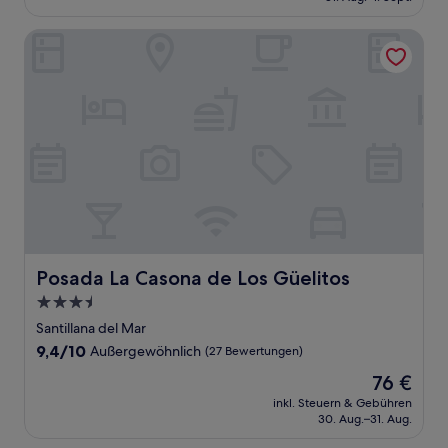
166 €
Bewertungen)
Posada La Casona de Los Güelitos
Posada La Casona de Los Güelitos
Posada La Casona de Los Güelitos
3.5-
Sterne-
Santillana del Mar
Unterkunft
9.4
9,4/10
Außergewöhnlich
(27 Bewertungen)
von
Der
76 €
10,
Preis
Außergewöhnlich,
inkl. Steuern & Gebühren
beträgt
30. Aug.–31. Aug.
(27
76 €
Bewertungen)