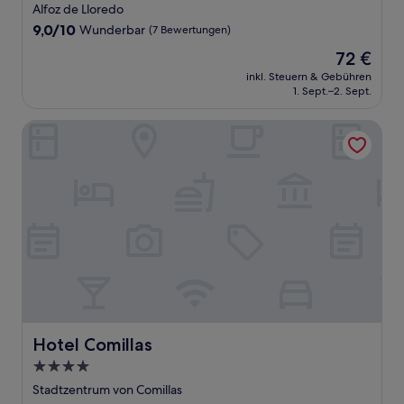
Sterne-
Alfoz de Lloredo
Unterkunft
9.0
9,0/10
Wunderbar
(7 Bewertungen)
von
Der
72 €
10,
Preis
Wunderbar,
inkl. Steuern & Gebühren
beträgt
1. Sept.–2. Sept.
(7
72 €
Bewertungen)
Hotel Comillas
Hotel Comillas
Hotel Comillas
4.0-
Sterne-
Stadtzentrum von Comillas