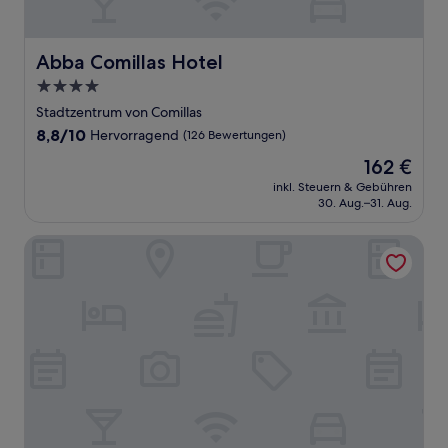
Abba Comillas Hotel
Abba Comillas Hotel
4.0-
Sterne-
Stadtzentrum von Comillas
Unterkunft
8.8
8,8/10
Hervorragend
(126 Bewertungen)
von
Der
162 €
10,
Preis
Hervorragend,
inkl. Steuern & Gebühren
beträgt
30. Aug.–31. Aug.
(126
162 €
Bewertungen)
Apartamentos El Camino del Norte