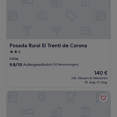
Posada Rural El Trenti de Corona
Posada Rural El Trenti de Corona
2.5-
Sterne-
Udias
Unterkunft
9.8
9,8/10
Außergewöhnlich
(10 Bewertungen)
von
Der
140 €
10,
Preis
Außergewöhnlich,
inkl. Steuern & Gebühren
beträgt
10. Aug.–11. Aug.
(10
140 €
Bewertungen)
Faro de San Vicente