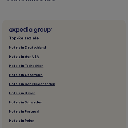
2-Sterne-Hotels in Somo
3-Sterne-Hotels in Suances
4-Sterne-Hotels in Santillana del Mar
3-Sterne-Hotels in Valle de Cabuerniga
Top-Reiseziele
Barros Hotels
Hotels in Deutschland
Los Llaos: Hotels
Hotels in den USA
Reocín Hotels
Hotels in Tschechien
Oreña Hotels
Hotels in Österreich
Sierra Hotels
Hotels in den Niederlanden
Golbardo Hotels
Carmona Hotels
Hotels in Italien
Villanueva de la Peña Hotels
Hotels in Schweden
Ceceño Hotels
Hotels in Portugal
San Miguel Hotels
Hotels in Polen
Rudagüera Hotels