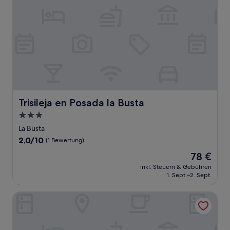
Trisileja en Posada la Busta
Trisileja en Posada la Busta
3.0-
Sterne-
La Busta
Unterkunft
2.0
2,0/10
(1 Bewertung)
von
Der
78 €
10,
Preis
(1
inkl. Steuern & Gebühren
beträgt
1. Sept.–2. Sept.
Bewertung)
78 €
Posada Rural El Trenti de Corona