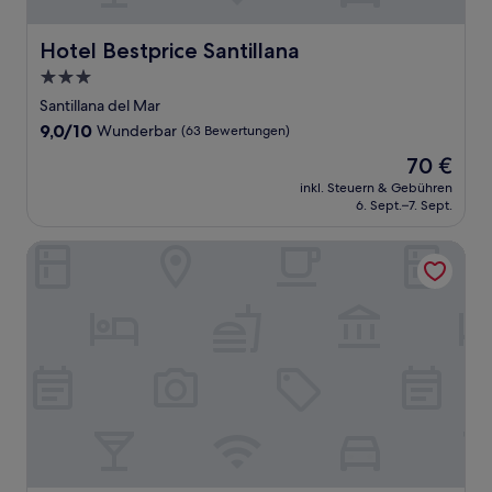
Hotel Bestprice Santillana
Hotel Bestprice Santillana
3.0-
Sterne-
Santillana del Mar
Unterkunft
9.0
9,0/10
Wunderbar
(63 Bewertungen)
von
Der
70 €
10,
Preis
Wunderbar,
inkl. Steuern & Gebühren
beträgt
6. Sept.–7. Sept.
(63
70 €
Bewertungen)
Posada Mediavia