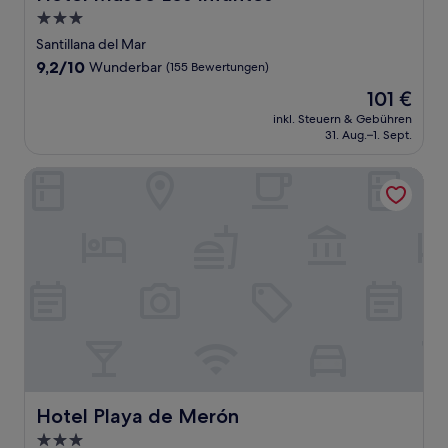
3.0-
Sterne-
Santillana del Mar
Unterkunft
9.2
9,2/10
Wunderbar
(155 Bewertungen)
von
Der
101 €
10,
Preis
Wunderbar,
inkl. Steuern & Gebühren
beträgt
31. Aug.–1. Sept.
(155
101 €
Bewertungen)
Hotel Playa de Merón
Hotel Playa de Merón
Hotel Playa de Merón
3.0-