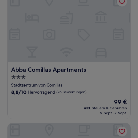
Abba Comillas Apartments
Abba Comillas Apartments
3.0-
Sterne-
Stadtzentrum von Comillas
Unterkunft
8.8
8,8/10
Hervorragend
(75 Bewertungen)
von
Der
99 €
10,
Preis
Hervorragend,
inkl. Steuern & Gebühren
beträgt
6. Sept.–7. Sept.
(75
99 €
Bewertungen)
Trisileja en Posada la Busta