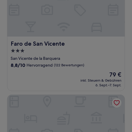
Faro de San Vicente
Faro de San Vicente
3.0-
Sterne-
San Vicente de la Barquera
Unterkunft
8.8
8,8/10
Hervorragend
(122 Bewertungen)
von
Der
79 €
10,
Preis
Hervorragend,
inkl. Steuern & Gebühren
beträgt
6. Sept.–7. Sept.
(122
79 €
Bewertungen)
Posada Rural La Cabaña de Salmon