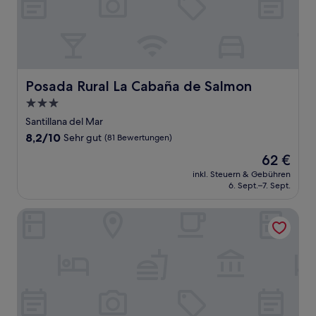
Posada Rural La Cabaña de Salmon
Posada Rural La Cabaña de Salmon
3.0-
Sterne-
Santillana del Mar
Unterkunft
8.2
8,2/10
Sehr gut
(81 Bewertungen)
von
Der
62 €
10,
Preis
Sehr
inkl. Steuern & Gebühren
beträgt
6. Sept.–7. Sept.
gut,
62 €
(81
Bewertungen)
Hotel Boutique Palacio de Caranceja