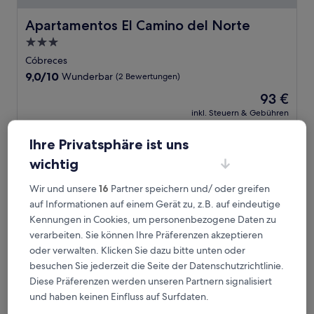
Apartamentos El Camino del Norte
Apartamentos El Camino del Norte
3.0-
Sterne-
Cóbreces
Unterkunft
9.0
9,0/10
Wunderbar
(2 Bewertungen)
von
Der
93 €
10,
Preis
Wunderbar,
inkl. Steuern & Gebühren
beträgt
1. Sept.–2. Sept.
(2
93 €
Bewertungen)
Ihre Privatsphäre ist uns
Apartamentos El Camino Resorts
wichtig
Wir und unsere
16
Partner speichern und/ oder greifen
auf Informationen auf einem Gerät zu, z.B. auf eindeutige
Kennungen in Cookies, um personenbezogene Daten zu
verarbeiten. Sie können Ihre Präferenzen akzeptieren
oder verwalten. Klicken Sie dazu bitte unten oder
besuchen Sie jederzeit die Seite der Datenschutzrichtlinie.
Diese Präferenzen werden unseren Partnern signalisiert
und haben keinen Einfluss auf Surfdaten.