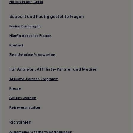
Hotels in der Türkei
Yuso Hotels
Support und häufig gestellte Fragen
Val de San Vicente Hotels
La Virgen Hotels
Meine Buchungen
Hotels nahe Kapelle Ermita de Santa Justa
Häufig gestellte Fragen
San Vicente del Monte Hotels
Kontakt
Ruiloba Hotels
Eine Unterkunft bewerten
Polanco Hotels
Für Anbieter, Affliliate-Partner und Medien
Casasola Hotels
Affiliate-Partner-Programm
Ongayo Hotels
Valles Hotels
Presse
Hotels nahe Cueva el Soplao
Bei uns werben
Costa Occidental de Cantabria: Hotels
Reiseveranstalter
Vernejo Hotels
Richtlinien
Riclones Hotels
Allgemeine Geschäftsbedingungen