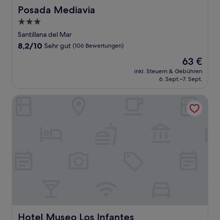
Posada Mediavia
Posada Mediavia
3.0-
Sterne-
Santillana del Mar
Unterkunft
8.2
8,2/10
Sehr gut
(106 Bewertungen)
von
Der
63 €
10,
Preis
Sehr
inkl. Steuern & Gebühren
beträgt
6. Sept.–7. Sept.
gut,
63 €
(106
Bewertungen)
Hotel Museo Los Infantes
Hotel Museo Los Infantes
Hotel Museo Los Infantes