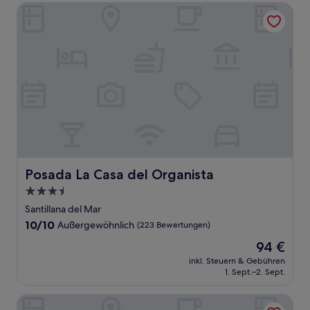
Posada La Casa del Organista
Posada La Casa del Organista
Posada La Casa del Organista
3.5-
Sterne-
Santillana del Mar
Unterkunft
10.0
10/10
Außergewöhnlich
(223 Bewertungen)
von
Der
94 €
10,
Preis
Außergewöhnlich,
inkl. Steuern & Gebühren
beträgt
1. Sept.–2. Sept.
(223
94 €
Bewertungen)
Abba Comillas Apartments