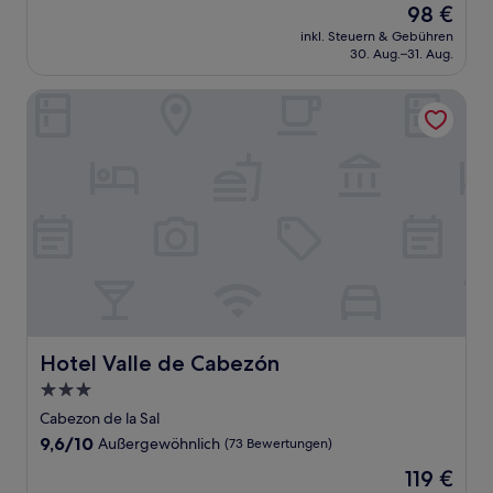
Der
98 €
10,
Preis
Außergewöhnlich,
inkl. Steuern & Gebühren
beträgt
30. Aug.–31. Aug.
(3
98 €
Bewertungen)
Hotel Valle de Cabezón
Hotel Valle de Cabezón
Hotel Valle de Cabezón
3.0-
Sterne-
Cabezon de la Sal
Unterkunft
9.6
9,6/10
Außergewöhnlich
(73 Bewertungen)
von
Der
119 €
10,