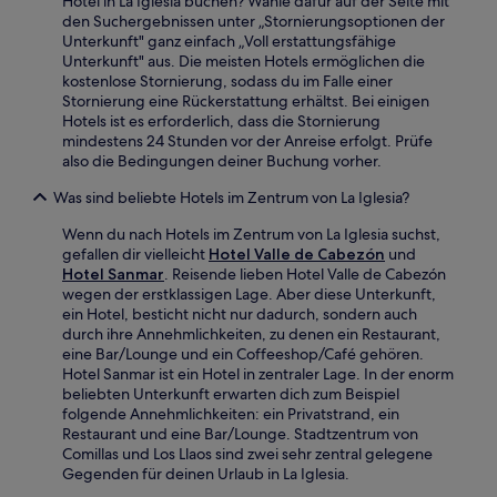
Hotel in La Iglesia buchen? Wähle dafür auf der Seite mit
den Suchergebnissen unter „Stornierungsoptionen der
Unterkunft" ganz einfach „Voll erstattungsfähige
Unterkunft" aus. Die meisten Hotels ermöglichen die
kostenlose Stornierung, sodass du im Falle einer
Stornierung eine Rückerstattung erhältst. Bei einigen
Hotels ist es erforderlich, dass die Stornierung
mindestens 24 Stunden vor der Anreise erfolgt. Prüfe
also die Bedingungen deiner Buchung vorher.
Was sind beliebte Hotels im Zentrum von La Iglesia?
Wenn du nach Hotels im Zentrum von La Iglesia suchst,
gefallen dir vielleicht
Hotel Valle de Cabezón
und
Hotel Sanmar
. Reisende lieben Hotel Valle de Cabezón
wegen der erstklassigen Lage. Aber diese Unterkunft,
ein Hotel, besticht nicht nur dadurch, sondern auch
durch ihre Annehmlichkeiten, zu denen ein Restaurant,
eine Bar/Lounge und ein Coffeeshop/Café gehören.
Hotel Sanmar ist ein Hotel in zentraler Lage. In der enorm
beliebten Unterkunft erwarten dich zum Beispiel
folgende Annehmlichkeiten: ein Privatstrand, ein
Restaurant und eine Bar/Lounge. Stadtzentrum von
Comillas und Los Llaos sind zwei sehr zentral gelegene
Gegenden für deinen Urlaub in La Iglesia.