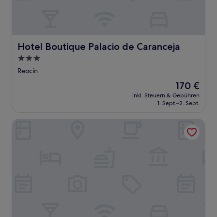
Hotel Boutique Palacio de Caranceja
Hotel Boutique Palacio de Caranceja
3.0-
Sterne-
Reocín
Unterkunft
Der
170 €
Preis
inkl. Steuern & Gebühren
beträgt
1. Sept.–2. Sept.
170 €
Hotel Bestprice Santillana