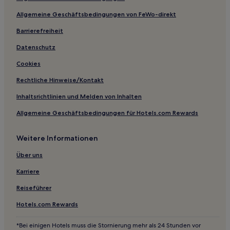
Täler der Flüsse Saja und Nansa: Hotels
Allgemeine Geschäftsbedingungen von FeWo-direkt
Besaya Valley: Hotels
Ucieda Hotels
Barrierefreiheit
Pechón Hotels
Datenschutz
Hotels nahe Der Gelbe Vogel
Cookies
Hotels mit Parkplatz in Noja
Rechtliche Hinweise/Kontakt
Günstige in Noja
Inhaltsrichtlinien und Melden von Inhalten
Günstige in Suances
Allgemeine Geschäftsbedingungen für Hotels.com Rewards
Familien in Kantabrien
Weitere Informationen
Hotels mit Parkplatz in Kantabrien
Günstige in Kantabrien
Über uns
Strand in Kantabrien
Karriere
Günstige in Santona
Reiseführer
Luxus in Santillana del Mar
Hotels.com Rewards
Hotels mit inbegriffenem Frühstück in Santillana del Mar
*Bei einigen Hotels muss die Stornierung mehr als 24 Stunden vor