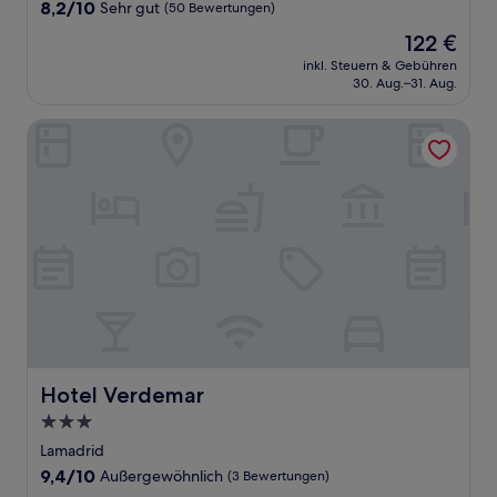
Unterkunft
8.2
8,2/10
Sehr gut
(50 Bewertungen)
von
Der
122 €
10,
Preis
Sehr
inkl. Steuern & Gebühren
beträgt
30. Aug.–31. Aug.
gut,
122 €
(50
Bewertungen)
Hotel Verdemar
Hotel Verdemar
Hotel Verdemar
3.0-
Sterne-
Lamadrid
Unterkunft
9.4
9,4/10
Außergewöhnlich
(3 Bewertungen)
von