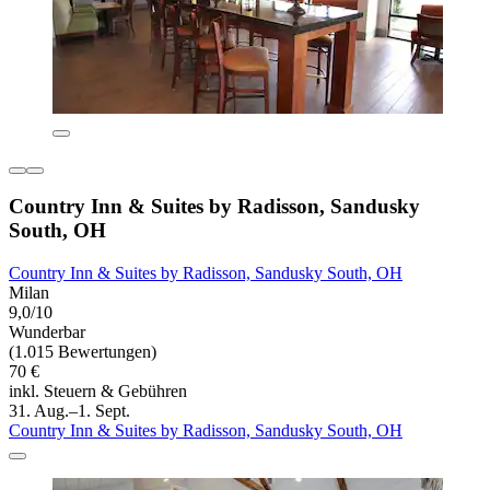
Country Inn & Suites by Radisson, Sandusky
South, OH
Country Inn & Suites by Radisson, Sandusky South, OH
Milan
9,0/10
Wunderbar
(1.015 Bewertungen)
70 €
inkl. Steuern & Gebühren
31. Aug.–1. Sept.
Country Inn & Suites by Radisson, Sandusky South, OH