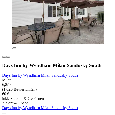
Days Inn by Wyndham Milan Sandusky South
Days Inn by Wyndham Milan Sandusky South
Milan
6,8/10
(1.020 Bewertungen)
60 €
inkl. Steuern & Gebühren
7. Sept.–8. Sept.
Days Inn by Wyndham Milan Sandusky South