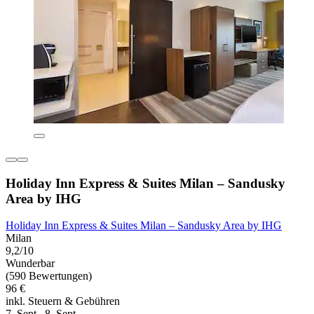
Holiday Inn Express & Suites Milan – Sandusky
Area by IHG
Holiday Inn Express & Suites Milan – Sandusky Area by IHG
Milan
9,2/10
Wunderbar
(590 Bewertungen)
96 €
inkl. Steuern & Gebühren
7. Sept.–8. Sept.