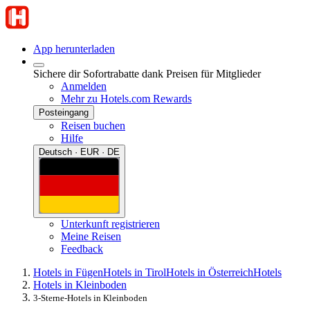
App herunterladen
Sichere dir Sofortrabatte dank Preisen für Mitglieder
Anmelden
Mehr zu Hotels.com Rewards
Posteingang
Reisen buchen
Hilfe
Deutsch · EUR · DE
Unterkunft registrieren
Meine Reisen
Feedback
Hotels in Fügen
Hotels in Tirol
Hotels in Österreich
Hotels
Hotels in Kleinboden
3-Sterne-Hotels in Kleinboden