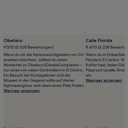
wurde.
Preise
und
Verfügbarkeiten
können
sich
ändern.
Es
Obelisco
Calle Florida
können
9.0/10 (5.628 Bewertungen)
8.4/10 (3.228 Bewertu
zusätzliche
Wenn du dir die Sehenswürdigkeiten vor Ort
Wenn du in Einkaufslaun
Bedingungen
ansehen möchtest, solltest du einen
Florida in El Centro. We
gelten.
Abstecher zu Obelisco (Obelisk) einplanen –
Koffer hast, laden Galer
nur eines von vielen Denkmälern in El Centro.
Plaza und Lavalle-Stra
Ein Besuch der Kunstgalerien und der
ein.
Museen in der Gegend sollte auf deiner
Weniger anzeigen
Sightseeingtour weit oben einen Platz finden.
Weniger anzeigen