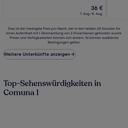
von
von
Der
36 €
10,
10,
Preis
Hervorragend,
Sehr
7. Aug.–8. Aug.
beträgt
(171
gut,
36 €
Bewertungen)
(370
Bewertun
Dies
Dies ist der niedrigste Preis pro Nacht, der in den letzten 24 Stunden für
einen Aufenthalt mit 1 Übernachtung von 2 Erwachsenen gefunden wurde.
ist
Preise und Verfügbarkeiten können sich ändern. Es können zusätzliche
der
Bedingungen gelten.
niedrigste
Preis
Weitere Unterkünfte anzeigen
pro
Nacht,
der
in
den
letzten
Top-Sehenswürdigkeiten in
24 Stunden
Comuna 1
für
einen
Aufenthalt
mit
1 Übernachtung
von
2 Erwachsenen
gefunden