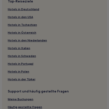
Teatro Gran Rex
Top-Reiseziele
Hotels nahe Päpstliche Katholische Universität von
Galerías Pacífico
Argentinien
Hotels in Deutschland
Avenida 9 de Julio
Teatro Colón
Hotels nahe Catedral Metropolitana de Buenos Aires
Hotels in den USA
Weitere beliebte Attraktionen in Comuna 1
Buenos Aires Hotels
Hotels in Tschechien
Hafen von Buenos Aires
El Centro: Hotels
Hotels in Österreich
Cafe Tortoni
Buquebus Fährterminal
Hotels nahe El Zanjón de Granados
Hotels in den Niederlanden
Palacio Barolo
Hotels nahe Museo Fragata Sarmiento
Mercado de San Telmo
Hotels in Italien
Hotels nahe Obelisco
Hotels in Schweden
Hotels nahe Stadion Luna Park
Hotels in Portugal
Retiro: Hotels
Hotels in Polen
Hotels nahe Plaza San Martin
Hotels in der Türkei
San Nicolás: Hotels
Hotels nahe Illuminated Block
Support und häufig gestellte Fragen
Hotels nahe Parroquia San Pedro González Telmo
Meine Buchungen
Hotels nahe Plaza de Mayo
Häufig gestellte Fragen