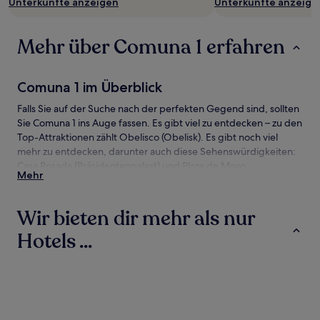
Unterkünfte anzeigen
Unterkünfte anzeige
Mehr über Comuna 1 erfahren
Comuna 1 im Überblick
Falls Sie auf der Suche nach der perfekten Gegend sind, sollten
Sie Comuna 1 ins Auge fassen. Es gibt viel zu entdecken – zu den
Top-Attraktionen zählt Obelisco (Obelisk). Es gibt noch viel
mehr zu entdecken, darunter auch diese Sehenswürdigkeiten:
Casa Rosada (Präsidentenpalast) und Plaza de Mayo.
Mehr
Comuna 1 – Anreise
Wir bieten dir mehr als nur
Flüge nach:
Hotels ...
Flughafen Aeroparque Jorge Newbery (AEP), 6,9 km von
Comuna 1
Flughafen Ministro Pistarini Intl. (EZE), 27,6 km von Comuna 1
Hotels
Ferienwohnungen
Hostels
Comuna 1 – Anreise mit dem Zug
Es gibt folgende Bahnhöfe in der Umgebung: