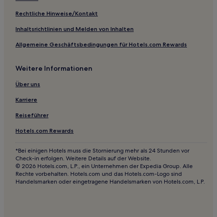
Hotels nahe Palacio Barolo
Rechtliche Hinweise/Kontakt
Hotels nahe Mafalda-Statue
Hotels nahe Theaterkomplex von Buenos Aires
Inhaltsrichtlinien und Melden von Inhalten
Hotels nahe Massue-Turm
Allgemeine Geschäftsbedingungen für Hotels.com Rewards
Hotels nahe Station Mayo Avenue
Weitere Informationen
Hotels nahe Plaza de los Dos Congresos
Über uns
Hotels nahe Gefängnismuseum
Karriere
Hotels nahe Palacio Paz
Reiseführer
Hotels nahe Feria de Madres de Plaza de Mayo
Hotels nahe Pfarrei San Ignacio de Loyola
Hotels.com Rewards
Hotels nahe Station Belgrano
*Bei einigen Hotels muss die Stornierung mehr als 24 Stunden vor
Check-in erfolgen. Weitere Details auf der Website.
Hotels nahe Tristan Suarez Polo Club
© 2026 Hotels.com, L.P., ein Unternehmen der Expedia Group. Alle
Rechte vorbehalten. Hotels.com und das Hotels.com-Logo sind
Hotels nahe Women's Bridge
Handelsmarken oder eingetragene Handelsmarken von Hotels.com, L.P.
Hotels nahe Station San Juan
Hotels nahe Uruguay Ship Museum