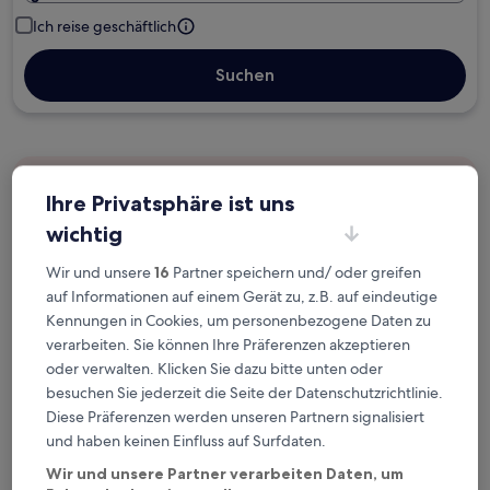
Ich reise geschäftlich
Suchen
Kostenlose Stornierung bei
Ihre Privatsphäre ist uns
Planänderungen
wichtig
Verdiene Prämien für jede
Wir und unsere
16
Partner speichern und/ oder greifen
wahrgenommene Übernachtung
auf Informationen auf einem Gerät zu, z.B. auf eindeutige
Kennungen in Cookies, um personenbezogene Daten zu
verarbeiten. Sie können Ihre Präferenzen akzeptieren
Mehr sparen mit Preisen für Mitglieder
oder verwalten. Klicken Sie dazu bitte unten oder
besuchen Sie jederzeit die Seite der Datenschutzrichtlinie.
Diese Präferenzen werden unseren Partnern signalisiert
Überprüfe die Preise für diese Daten
und haben keinen Einfluss auf Surfdaten.
Wir und unsere Partner verarbeiten Daten, um
Nächstes Wochenende
In zwei Wochen