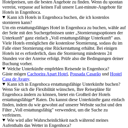
Hotelpreisen, um die besten Angebote zu finden. Wenn du spontan
verreist, verpasse auf keinen Fall unsere Last-minute-Angebote für
Hotels in Engenhoca.
Kann ich Hotels in Engenhoca buchen, die ich kostenlos
stornieren kann?
Um ein erstattungsfähiges Hotel in Engenhoca zu buchen, wähle auf
der Seite mit den Suchergebnissen unter „Stornierungsoptionen der
Unterkunft" ganz einfach „Voll erstattungsfähige Unterkunft" aus.
Viele Hotels ermöglichen die kostenlose Stornierung, sodass du im
Falle einer Stornierung eine Rückerstattung erhältst. Bei einigen
Hotels ist es erforderlich, dass die Stornierung mindestens 24
Stunden vor der Anreise erfolgt. Prüfe also die Bedingungen deiner
Buchung vorher.
Welche Unterkünfte empfehlen Reisende in Engenhoca?
Gäste mögen
Cachoeira Apart Hotel
,
Pousada Casarão
und
Hostel
Casa de Avany
.
Kann ich in Engenhoca erstattungsfähige Unterkünfte buchen?
Wenn Sie sich die Flexibilität wünschen, Ihre Reisepläne für
Engenhoca ändern zu können, bietet ein Großteil der Hotels
erstattungsfähige* Raten. Du kannst diese Unterkünfte ganz einfach
finden, indem du wie gewohnt auf unserer Website suchst und den
Filter „Voll erstattungsfähig" verwendest, um die Suche zu
verfeinern.
Wie wird aller Wahrscheinlichkeit nach während meines
Aufenthalts das Wetter in Engenhoca?