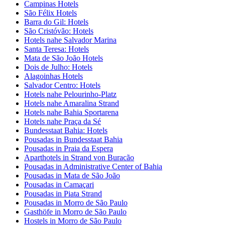
Campinas Hotels
São Félix Hotels
Barra do Gil: Hotels
São Cristóvão: Hotels
Hotels nahe Salvador Marina
Santa Teresa: Hotels
Mata de São João Hotels
Dois de Julho: Hotels
Alagoinhas Hotels
Salvador Centro: Hotels
Hotels nahe Pelourinho-Platz
Hotels nahe Amaralina Strand
Hotels nahe Bahia Sportarena
Hotels nahe Praça da Sé
Bundesstaat Bahia: Hotels
Pousadas in Bundesstaat Bahia
Pousadas in Praia da Espera
Aparthotels in Strand von Buracão
Pousadas in Administrative Center of Bahia
Pousadas in Mata de São João
Pousadas in Camaçari
Pousadas in Piata Strand
Pousadas in Morro de São Paulo
Gasthöfe in Morro de São Paulo
Hostels in Morro de São Paulo