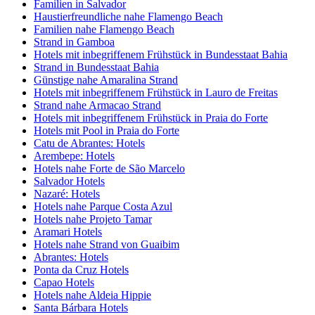
Familien in Salvador
Haustierfreundliche nahe Flamengo Beach
Familien nahe Flamengo Beach
Strand in Gamboa
Hotels mit inbegriffenem Frühstück in Bundesstaat Bahia
Strand in Bundesstaat Bahia
Günstige nahe Amaralina Strand
Hotels mit inbegriffenem Frühstück in Lauro de Freitas
Strand nahe Armacao Strand
Hotels mit inbegriffenem Frühstück in Praia do Forte
Hotels mit Pool in Praia do Forte
Catu de Abrantes: Hotels
Arembepe: Hotels
Hotels nahe Forte de São Marcelo
Salvador Hotels
Nazaré: Hotels
Hotels nahe Parque Costa Azul
Hotels nahe Projeto Tamar
Aramari Hotels
Hotels nahe Strand von Guaibim
Abrantes: Hotels
Ponta da Cruz Hotels
Capao Hotels
Hotels nahe Aldeia Hippie
Santa Bárbara Hotels