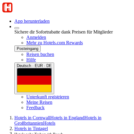
App herunterladen
Sichere dir Sofortrabatte dank Preisen für Mitglieder
Anmelden
Mehr zu Hotels.com Rewards
Posteingang
Reisen buchen
Hilfe
Deutsch · EUR · DE
Unterkunft registrieren
Meine Reisen
Feedback
Hotels in Cornwall
Hotels in England
Hotels in
Großbritannien
Hotels
Hotels in Tintagel