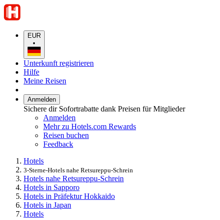
EUR
•
Unterkunft registrieren
Hilfe
Meine Reisen
Anmelden
Sichere dir Sofortrabatte dank Preisen für Mitglieder
Anmelden
Mehr zu Hotels.com Rewards
Reisen buchen
Feedback
Hotels
3-Sterne-Hotels nahe Retsureppu-Schrein
Hotels nahe Retsureppu-Schrein
Hotels in Sapporo
Hotels in Präfektur Hokkaido
Hotels in Japan
Hotels