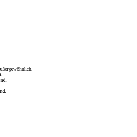
Außergewöhnlich.
t.
end.
nd.