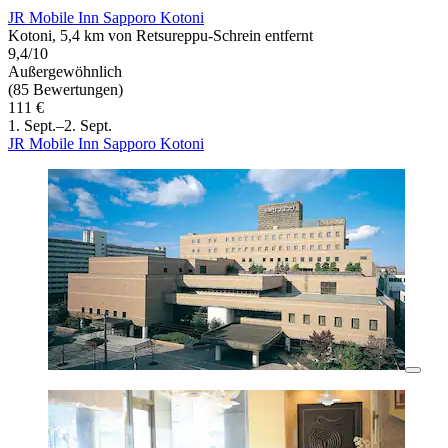
JR Mobile Inn Sapporo Kotoni
Kotoni, 5,4 km von Retsureppu-Schrein entfernt
9,4/10
Außergewöhnlich
(85 Bewertungen)
111 €
1. Sept.–2. Sept.
JR Mobile Inn Sapporo Kotoni