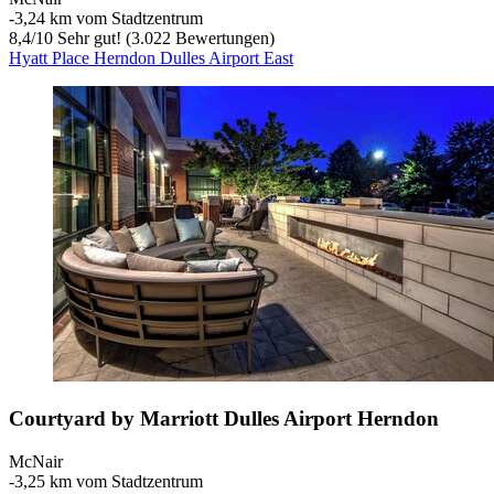
‐
3,24 km vom Stadtzentrum
8,4
/
10
Sehr gut! (3.022 Bewertungen)
Hyatt Place Herndon Dulles Airport East
Courtyard by Marriott Dulles Airport Herndon
McNair
‐
3,25 km vom Stadtzentrum