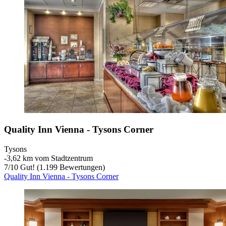
Quality Inn Vienna - Tysons Corner
Tysons
‐
3,62 km vom Stadtzentrum
7
/
10
Gut! (1.199 Bewertungen)
Quality Inn Vienna - Tysons Corner