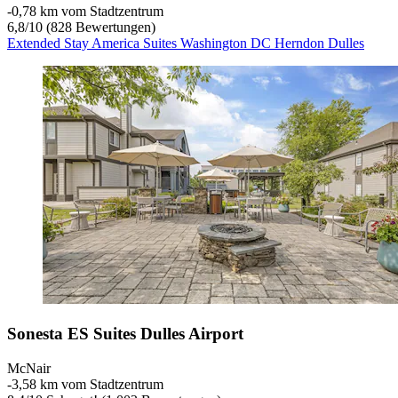
‐
0,78 km vom Stadtzentrum
6,8
/
10
(828 Bewertungen)
Extended Stay America Suites Washington DC Herndon Dulles
Sonesta ES Suites Dulles Airport
McNair
‐
3,58 km vom Stadtzentrum