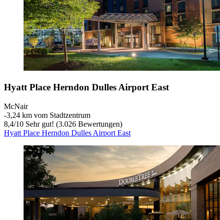
Hyatt Place Herndon Dulles Airport East
McNair
‐
3,24 km vom Stadtzentrum
8,4
/
10
Sehr gut! (3.026 Bewertungen)
Hyatt Place Herndon Dulles Airport East