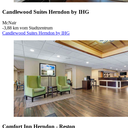
Candlewood Suites Herndon by IHG
McNair
‐
3,88 km vom Stadtzentrum
Candlewood Suites Herndon by IHG
Comfort Inn Herndon - Reston