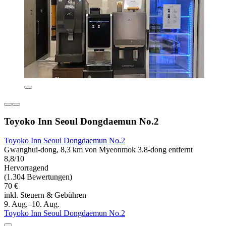
Toyoko Inn Seoul Dongdaemun No.2
Toyoko Inn Seoul Dongdaemun No.2
Gwanghui-dong, 8,3 km von Myeonmok 3.8-dong entfernt
8,8/10
Hervorragend
(1.304 Bewertungen)
70 €
inkl. Steuern & Gebühren
9. Aug.–10. Aug.
Toyoko Inn Seoul Dongdaemun No.2