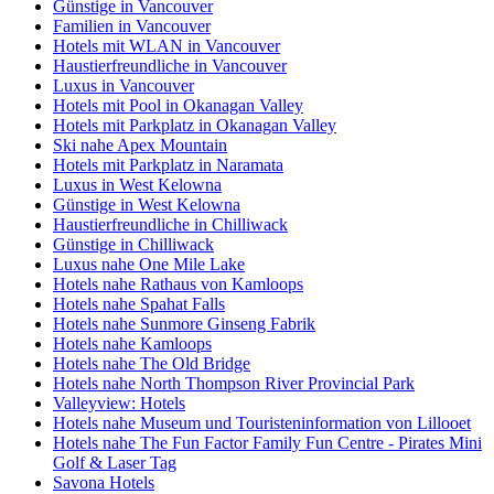
Günstige in Vancouver
Familien in Vancouver
Hotels mit WLAN in Vancouver
Haustierfreundliche in Vancouver
Luxus in Vancouver
Hotels mit Pool in Okanagan Valley
Hotels mit Parkplatz in Okanagan Valley
Ski nahe Apex Mountain
Hotels mit Parkplatz in Naramata
Luxus in West Kelowna
Günstige in West Kelowna
Haustierfreundliche in Chilliwack
Günstige in Chilliwack
Luxus nahe One Mile Lake
Hotels nahe Rathaus von Kamloops
Hotels nahe Spahat Falls
Hotels nahe Sunmore Ginseng Fabrik
Hotels nahe Kamloops
Hotels nahe The Old Bridge
Hotels nahe North Thompson River Provincial Park
Valleyview: Hotels
Hotels nahe Museum und Touristeninformation von Lillooet
Hotels nahe The Fun Factor Family Fun Centre - Pirates Mini
Golf & Laser Tag
Savona Hotels