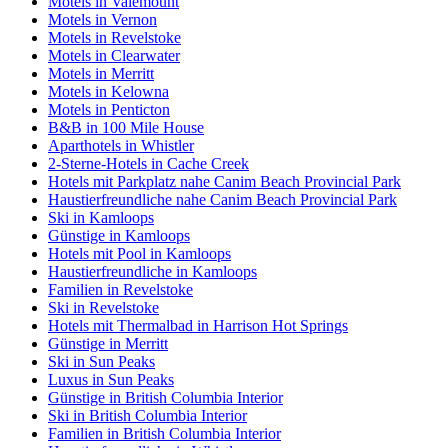
Motels in Valemount
Motels in Vernon
Motels in Revelstoke
Motels in Clearwater
Motels in Merritt
Motels in Kelowna
Motels in Penticton
B&B in 100 Mile House
Aparthotels in Whistler
2-Sterne-Hotels in Cache Creek
Hotels mit Parkplatz nahe Canim Beach Provincial Park
Haustierfreundliche nahe Canim Beach Provincial Park
Ski in Kamloops
Günstige in Kamloops
Hotels mit Pool in Kamloops
Haustierfreundliche in Kamloops
Familien in Revelstoke
Ski in Revelstoke
Hotels mit Thermalbad in Harrison Hot Springs
Günstige in Merritt
Ski in Sun Peaks
Luxus in Sun Peaks
Günstige in British Columbia Interior
Ski in British Columbia Interior
Familien in British Columbia Interior