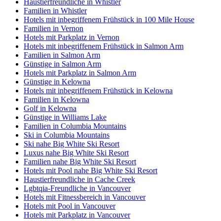
Haustierfreundliche in Whistler
Familien in Whistler
Hotels mit inbegriffenem Frühstück in 100 Mile House
Familien in Vernon
Hotels mit Parkplatz in Vernon
Hotels mit inbegriffenem Frühstück in Salmon Arm
Familien in Salmon Arm
Günstige in Salmon Arm
Hotels mit Parkplatz in Salmon Arm
Günstige in Kelowna
Hotels mit inbegriffenem Frühstück in Kelowna
Familien in Kelowna
Golf in Kelowna
Günstige in Williams Lake
Familien in Columbia Mountains
Ski in Columbia Mountains
Ski nahe Big White Ski Resort
Luxus nahe Big White Ski Resort
Familien nahe Big White Ski Resort
Hotels mit Pool nahe Big White Ski Resort
Haustierfreundliche in Cache Creek
Lgbtqia-Freundliche in Vancouver
Hotels mit Fitnessbereich in Vancouver
Hotels mit Pool in Vancouver
Hotels mit Parkplatz in Vancouver