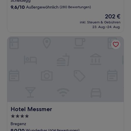
Scheidegg
Unterkunft
9.6
9,6/10
Außergewöhnlich
(280 Bewertungen)
von
Der
202 €
10,
Preis
Außergewöhnlich,
inkl. Steuern & Gebühren
beträgt
23. Aug.–24. Aug.
(280
202 €
Bewertungen)
Hotel Messmer
Hotel Messmer
Hotel Messmer
4.0-
Sterne-
Bregenz
Unterkunft
9.0
9,0/10
Wunderbar
(604 Bewertungen)