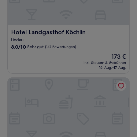
Hotel Landgasthof Köchlin
Hotel Landgasthof Köchlin
Lindau
8.0
8,0/10
Sehr gut
(147 Bewertungen)
von
Der
173 €
10,
Preis
Sehr
inkl. Steuern & Gebühren
beträgt
16. Aug.–17. Aug.
gut,
173 €
(147
Bewertungen)
Schöngarten Garni