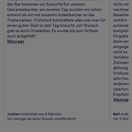
der Bar bekamen wir Eiswürfel für unseren
nicht voll
Getränkebecher, am zweiten Tag wurden wir schon
nochmal e
erkannt als wir mit unserem Isolierbecher an die
Bauarbeite
Theke kamen. Frühstück beinhaltete alles was man für
wirklich v
einen guten Start in den Tag braucht, auf Wunsch
automatisi
gab es auch Omelettes. Es wurde bis zum Schluss
komplizier
auch aufgefüllt."
Eingaben,
Weniger
dann erne
eingegebe
nicht so g
Verfahrens
Zimmercod
abfotograf
Schlüsselk
sehr freun
anderen h
überforde
Empfehlens
Weniger
Jochen
Aufenthalt von 4 Nächten
Ralf
Aufenth
Vor weniger als einer Stunde veröffentlicht
Vor 9 Stun