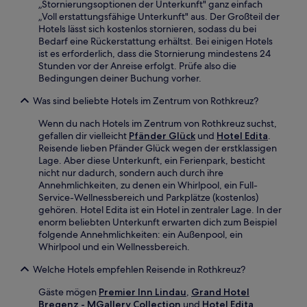
„Stornierungsoptionen der Unterkunft" ganz einfach
„Voll erstattungsfähige Unterkunft" aus. Der Großteil der
Hotels lässt sich kostenlos stornieren, sodass du bei
Bedarf eine Rückerstattung erhältst. Bei einigen Hotels
ist es erforderlich, dass die Stornierung mindestens 24
Stunden vor der Anreise erfolgt. Prüfe also die
Bedingungen deiner Buchung vorher.
Was sind beliebte Hotels im Zentrum von Rothkreuz?
Wenn du nach Hotels im Zentrum von Rothkreuz suchst,
gefallen dir vielleicht
Pfänder Glück
und
Hotel Edita
.
Reisende lieben Pfänder Glück wegen der erstklassigen
Lage. Aber diese Unterkunft, ein Ferienpark, besticht
nicht nur dadurch, sondern auch durch ihre
Annehmlichkeiten, zu denen ein Whirlpool, ein Full-
Service-Wellnessbereich und Parkplätze (kostenlos)
gehören. Hotel Edita ist ein Hotel in zentraler Lage. In der
enorm beliebten Unterkunft erwarten dich zum Beispiel
folgende Annehmlichkeiten: ein Außenpool, ein
Whirlpool und ein Wellnessbereich.
Welche Hotels empfehlen Reisende in Rothkreuz?
Gäste mögen
Premier Inn Lindau
,
Grand Hotel
Bregenz - MGallery Collection
und
Hotel Edita
.