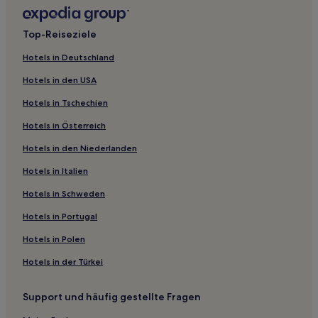
Ifen Hotels
Blaichach Hotels
Top-Reiseziele
Wilhams Hotels
Hotels in Deutschland
Balderschwang Hotels
Hotels in den USA
Haggen Hotels
Hotels in Tschechien
Reute Hotels
Hotels in Österreich
Hotels nahe Bahnhof Lindau-Reutin
Hotels in den Niederlanden
Bolsterlang Hotels
Rehlings Hotels
Hotels in Italien
Äschach Hotels
Hotels in Schweden
Hotels nahe Bahnhof Enzisweiler
Hotels in Portugal
Oberstaufen Hotels
Hotels in Polen
Hotels nahe Hafen Bad Schachen
Hotels in der Türkei
Häuser Hotels
Support und häufig gestellte Fragen
Hotels nahe Aquaria Erlebnisbad