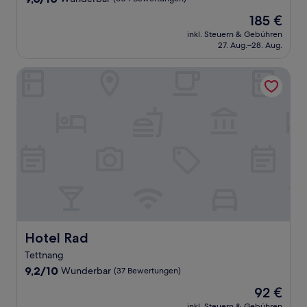
von
Der
185 €
10,
Preis
Wunderbar,
inkl. Steuern & Gebühren
beträgt
27. Aug.–28. Aug.
(604
185 €
Bewertungen)
Hotel Rad
Hotel Rad
Hotel Rad
Tettnang
9.2
9,2/10
Wunderbar
(37 Bewertungen)
von
Der
92 €
10,
Preis
Wunderbar,
inkl. Steuern & Gebühren