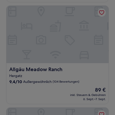
117 €
(668
Bewertungen)
Allgäu Meadow Ranch
Allgäu Meadow Ranch
Allgäu Meadow Ranch
Hergatz
9.4
9,4/10
Außergewöhnlich
(104 Bewertungen)
von
Der
89 €
10,
Preis
Außergewöhnlich,
inkl. Steuern & Gebühren
beträgt
6. Sept.–7. Sept.
(104
89 €
Bewertungen)
Hotel Weisses Kreuz