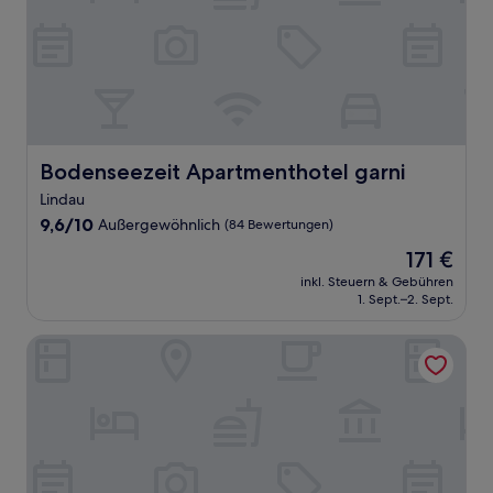
Bodenseezeit Apartmenthotel garni
Bodenseezeit Apartmenthotel garni
Lindau
9.6
9,6/10
Außergewöhnlich
(84 Bewertungen)
von
Der
171 €
10,
Preis
Außergewöhnlich,
inkl. Steuern & Gebühren
beträgt
1. Sept.–2. Sept.
(84
171 €
Bewertungen)
Hotel Landgasthof Köchlin