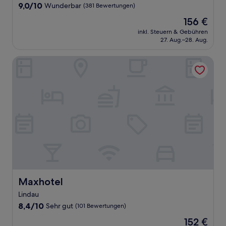
9.0
9,0/10
Wunderbar
(381 Bewertungen)
von
Der
156 €
10,
Preis
Wunderbar,
inkl. Steuern & Gebühren
beträgt
27. Aug.–28. Aug.
(381
156 €
Bewertungen)
Maxhotel
Maxhotel
Maxhotel
Lindau
8.4
8,4/10
Sehr gut
(101 Bewertungen)
von
Der
152 €
10,