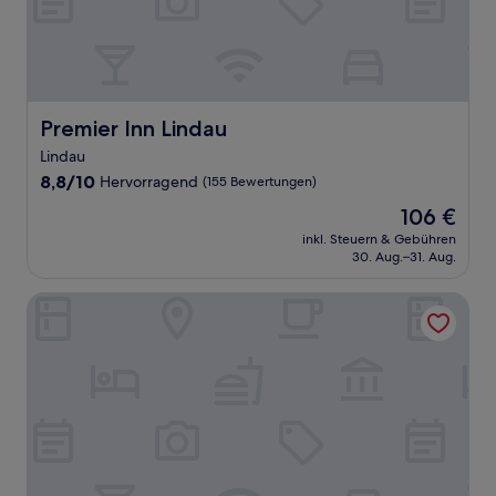
Premier Inn Lindau
Premier Inn Lindau
Lindau
8.8
8,8/10
Hervorragend
(155 Bewertungen)
von
Der
106 €
10,
Preis
Hervorragend,
inkl. Steuern & Gebühren
beträgt
30. Aug.–31. Aug.
(155
106 €
Bewertungen)
Golfhotel Bodensee by Michael Ritter