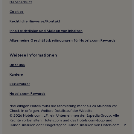
Haustierfreundliche in Oberstaufen
Datenschutz
Hotels mit inbegriffenem Frühstück in Oberstaufen
Cookies
Hotels mit Parkplatz in Ofterschwang
Rechtliche Hinweise/Kontakt
Hotels mit Parkplatz in Tiefenbach
Inhaltsrichtlinien und Melden von Inhalten
Haustierfreundliche in Reichenbach
Allgemeine Geschäftsbedingungen für Hotels.com Rewards
Ski in Verwaltungsgemeinschaft Hörnergruppe
Weitere Informationen
Hotels mit inbegriffenem Frühstück in Wasserburg am
Bodensee
Über uns
Familien in Kempten
Karriere
Hotels mit inbegriffenem Frühstück in Oberstdorf
Reiseführer
Familien in Oberstdorf
Hotels.com Rewards
Haustierfreundliche in Missen
Familien in Missen
*Bei einigen Hotels muss die Stornierung mehr als 24 Stunden vor
Check-in erfolgen. Weitere Details auf der Website.
Hotels mit Parkplatz in Missen
© 2026 Hotels.com, L.P., ein Unternehmen der Expedia Group. Alle
Rechte vorbehalten. Hotels.com und das Hotels.com-Logo sind
Familien in Pfronten
Handelsmarken oder eingetragene Handelsmarken von Hotels.com, L.P.
Ski in Scheidegg