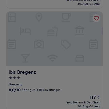
beträgt
30. Aug.–31. Aug.
(37
92 €
Bewertungen)
ibis Bregenz
ibis Bregenz
ibis Bregenz
3.0-
Sterne-
Bregenz
Unterkunft
8.0
8,0/10
Sehr gut
(668 Bewertungen)
von
Der
117 €
10,
Preis
Sehr
inkl. Steuern & Gebühren
beträgt
30. Aug.–31. Aug.
gut,