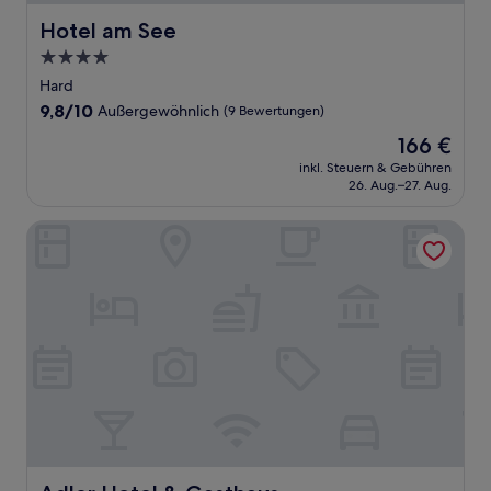
Hotel am See
Hotel am See
4.0-
Sterne-
Hard
Unterkunft
9.8
9,8/10
Außergewöhnlich
(9 Bewertungen)
von
Der
166 €
10,
Preis
Außergewöhnlich,
inkl. Steuern & Gebühren
beträgt
26. Aug.–27. Aug.
(9
166 €
Bewertungen)
Adler Hotel & Gasthaus
Adler Hotel & Gasthaus