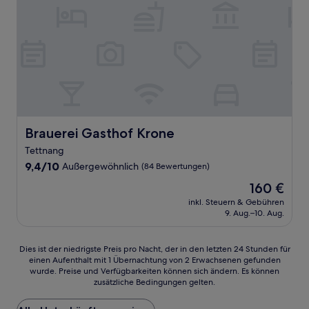
Brauerei Gasthof Krone
Brauerei Gasthof Krone
Tettnang
9.4
9,4/10
Außergewöhnlich
(84 Bewertungen)
von
Der
160 €
10,
Preis
Außergewöhnlich,
inkl. Steuern & Gebühren
beträgt
9. Aug.–10. Aug.
(84
160 €
Bewertungen)
Dies
Dies ist der niedrigste Preis pro Nacht, der in den letzten 24 Stunden für
einen Aufenthalt mit 1 Übernachtung von 2 Erwachsenen gefunden
ist
wurde. Preise und Verfügbarkeiten können sich ändern. Es können
der
zusätzliche Bedingungen gelten.
niedrigste
Preis