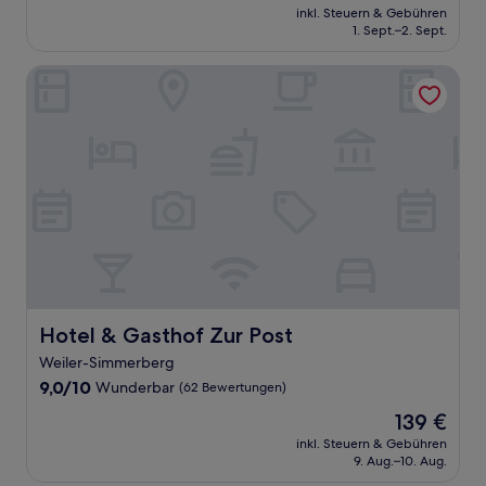
Preis
Sehr
inkl. Steuern & Gebühren
beträgt
1. Sept.–2. Sept.
gut,
152 €
(101
Bewertungen)
Hotel & Gasthof Zur Post
Hotel & Gasthof Zur Post
Hotel & Gasthof Zur Post
Weiler-Simmerberg
9.0
9,0/10
Wunderbar
(62 Bewertungen)
von
Der
139 €
10,
Preis
Wunderbar,
inkl. Steuern & Gebühren
beträgt
9. Aug.–10. Aug.
(62
139 €
Bewertungen)