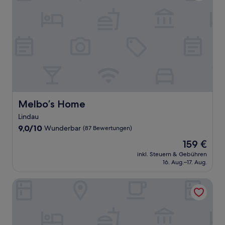
Melbo’s Home
Melbo’s Home
Lindau
9.0
9,0/10
Wunderbar
(87 Bewertungen)
von
Der
159 €
10,
Preis
Wunderbar,
inkl. Steuern & Gebühren
beträgt
16. Aug.–17. Aug.
(87
159 €
Bewertungen)
Bodenseezeit Apartmenthotel garni