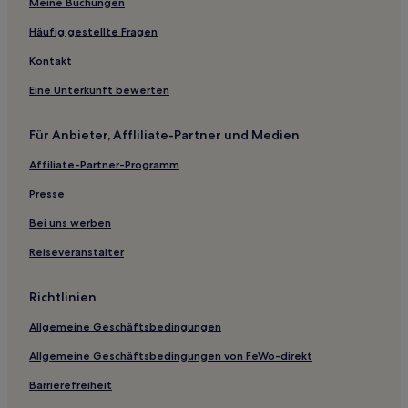
Schwanden Hotels
Meine Buchungen
Kranzegg Hotels
Häufig gestellte Fragen
Malas Hotels
Kontakt
Winkel Hotels
Eine Unterkunft bewerten
Lindau: Hotels
Für Anbieter, Affliliate-Partner und Medien
Wiggensbach Hotels
Affiliate-Partner-Programm
Ferienwohnungen in Tiefenbach
Ferienwohnungen in Oberstdorf
Presse
Ferienwohnungen in Bad Hindelang
Bei uns werben
Hotels mit Pool in Lindau
Reiseveranstalter
Hotels mit Fitnessbereich in Lindau
Richtlinien
Hotels mit inbegriffenem Frühstück in Lindau
Allgemeine Geschäftsbedingungen
Familien in Lindau
Allgemeine Geschäftsbedingungen von FeWo-direkt
Haustierfreundliche in Lindau
Familien in Oberstaufen
Barrierefreiheit