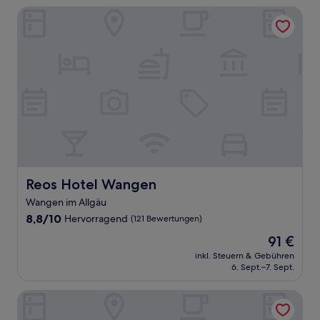
Reos Hotel Wangen
Reos Hotel Wangen
Reos Hotel Wangen
Wangen im Allgäu
8.8
8,8/10
Hervorragend
(121 Bewertungen)
von
Der
91 €
10,
Preis
Hervorragend,
inkl. Steuern & Gebühren
beträgt
6. Sept.–7. Sept.
(121
91 €
Bewertungen)
Melbo’s Home