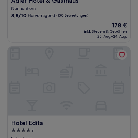
Adler Hotel & Gasthaus
Nonnenhorn
8.8
8,8/10
Hervorragend
(130 Bewertungen)
von
Der
178 €
10,
Preis
Hervorragend,
inkl. Steuern & Gebühren
beträgt
23. Aug.–24. Aug.
(130
178 €
Bewertungen)
Hotel Edita
Hotel Edita
Hotel Edita
4.5-
Sterne-