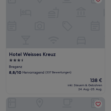
Hotel Weisses Kreuz
Hotel Weisses Kreuz
3.5-
Sterne-
Bregenz
Unterkunft
8.8
8,8/10
Hervorragend
(337 Bewertungen)
von
Der
138 €
10,
Preis
Hervorragend,
inkl. Steuern & Gebühren
beträgt
24. Aug.–25. Aug.
(337
138 €
Bewertungen)
Brauerei Gasthof Krone