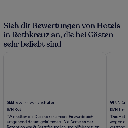
Bedingungen
gelten.
Sieh dir Bewertungen von Hotels
in Rothkreuz an, die bei Gästen
sehr beliebt sind
SEEhotel Friedrichshafen
GINN City
SEEhotel Friedrichshafen
GINN Cit
8/10
Gut
10/10
Herv
"Wir hatten die Dusche reklamiert, Es wurde sich
"Das Hotel
umgehend darum gekümmert. Die Dame an der
wegen der
Rezeption war äußerst freundlich und hilfsbereit. An
verständl