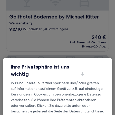
Golfhotel Bodensee by Michael Ritter
Golfhotel Bodensee by Michael Ritter
Weissensberg
9.2
9,2/10
Wunderbar
(73 Bewertungen)
von
Der
240 €
10,
Preis
Wunderbar,
inkl. Steuern & Gebühren
beträgt
19. Aug.–20. Aug.
(73
240 €
Bewertungen)
Hotel garni Viktoria
Ihre Privatsphäre ist uns
wichtig
Wir und unsere
16
Partner speichern und/ oder greifen
auf Informationen auf einem Gerät zu, z.B. auf eindeutige
Kennungen in Cookies, um personenbezogene Daten zu
verarbeiten. Sie können Ihre Präferenzen akzeptieren
oder verwalten. Klicken Sie dazu bitte unten oder
besuchen Sie jederzeit die Seite der Datenschutzrichtlinie.