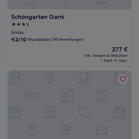
Schöngarten Garni
Schöngarten Garni
3.5-
Sterne-
Lindau
Unterkunft
9.2
9,2/10
Wunderbar
(195 Bewertungen)
von
Der
277 €
10,
Preis
Wunderbar,
inkl. Steuern & Gebühren
beträgt
1. Sept.–2. Sept.
(195
277 €
Bewertungen)
Hotel am See