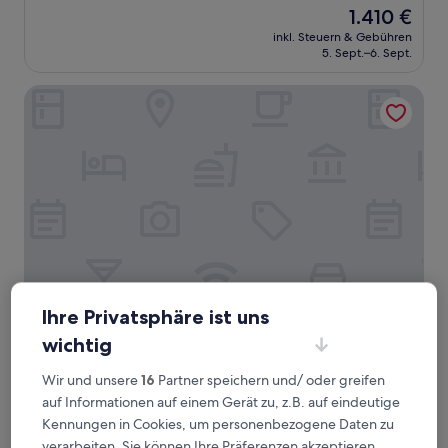
von
Der
1.410 €
10,
Preis
Außergewöhnlich,
inkl. Steuern & Gebühren
beträgt
5. Sept.–6. Sept.
(20
1.410 €
Bewertungen)
Dolce Vita Boutique Hotel
Ihre Privatsphäre ist uns
Dolce Vita Boutique Hotel
Dolce Vita Boutique Hotel
wichtig
4.0-
Sterne-
Wir und unsere
16
Partner speichern und/ oder greifen
1,6 km von Carla Granu entfernt
Unterkunft
auf Informationen auf einem Gerät zu, z.B. auf eindeutige
9.2
9,2/10
Wunderbar
(270 Bewertungen)
von
Kennungen in Cookies, um personenbezogene Daten zu
Der
320 €
10,
verarbeiten. Sie können Ihre Präferenzen akzeptieren