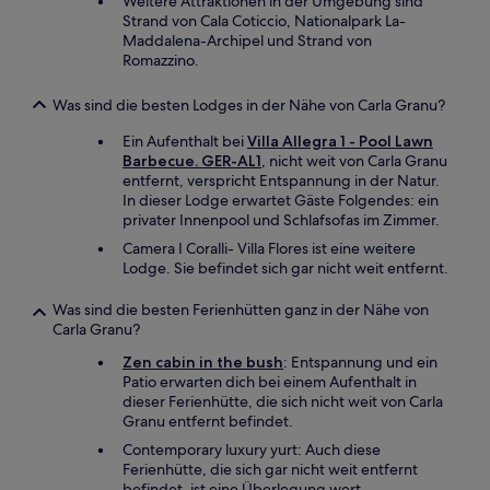
Weitere Attraktionen in der Umgebung sind
Strand von Cala Coticcio, Nationalpark La-
Maddalena-Archipel und Strand von
Romazzino.
Was sind die besten Lodges in der Nähe von Carla Granu?
Ein Aufenthalt bei
Villa Allegra 1 - Pool Lawn
Barbecue. GER-AL1
, nicht weit von Carla Granu
entfernt, verspricht Entspannung in der Natur.
In dieser Lodge erwartet Gäste Folgendes: ein
privater Innenpool und Schlafsofas im Zimmer.
Camera I Coralli- Villa Flores ist eine weitere
Lodge. Sie befindet sich gar nicht weit entfernt.
Was sind die besten Ferienhütten ganz in der Nähe von
Carla Granu?
Zen cabin in the bush
: Entspannung und ein
Patio erwarten dich bei einem Aufenthalt in
dieser Ferienhütte, die sich nicht weit von Carla
Granu entfernt befindet.
Contemporary luxury yurt: Auch diese
Ferienhütte, die sich gar nicht weit entfernt
befindet, ist eine Überlegung wert.