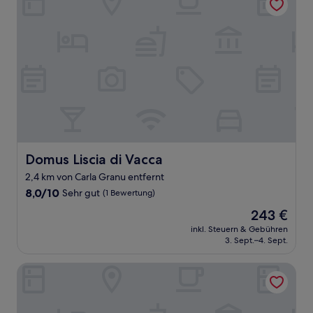
Domus Liscia di Vacca
Domus Liscia di Vacca
2,4 km von Carla Granu entfernt
8.0
8,0/10
Sehr gut
(1 Bewertung)
von
Der
243 €
10,
Preis
Sehr
inkl. Steuern & Gebühren
beträgt
3. Sept.–4. Sept.
gut,
243 €
(1
Bewertung)
La Tiara di Cervo