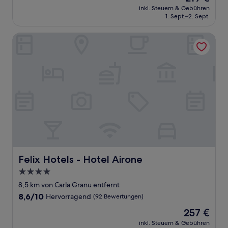
Preis
Außergewöhnlich,
inkl. Steuern & Gebühren
beträgt
1. Sept.–2. Sept.
(68
219 €
Bewertungen)
Felix Hotels - Hotel Airone
Felix Hotels - Hotel Airone
Felix Hotels - Hotel Airone
4.0-
Sterne-
8,5 km von Carla Granu entfernt
Unterkunft
8.6
8,6/10
Hervorragend
(92 Bewertungen)
von
Der
257 €
10,
Preis
Hervorragend,
inkl. Steuern & Gebühren