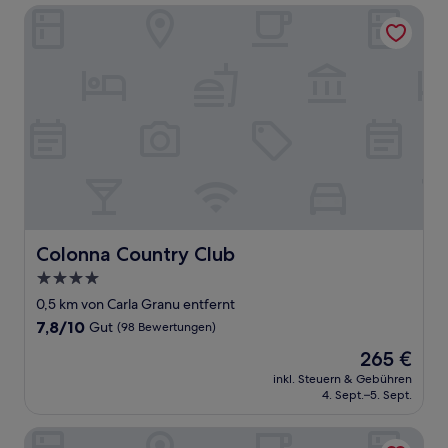
Bewertungen)
Colonna Country Club
Colonna Country Club
Colonna Country Club
4.0-
Sterne-
0,5 km von Carla Granu entfernt
Unterkunft
7.8
7,8/10
Gut
(98 Bewertungen)
von
Der
265 €
10,
Preis
Gut,
inkl. Steuern & Gebühren
beträgt
4. Sept.–5. Sept.
(98
265 €
Bewertungen)
Domus Liscia di Vacca