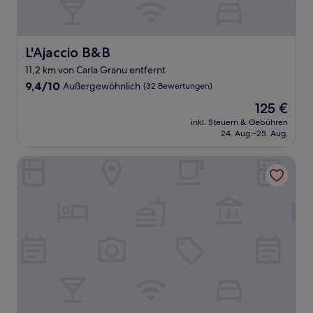
L'Ajaccio B&B
L'Ajaccio B&B
11,2 km von Carla Granu entfernt
9.4
9,4/10
Außergewöhnlich
(32 Bewertungen)
von
Der
125 €
10,
Preis
Außergewöhnlich,
inkl. Steuern & Gebühren
beträgt
24. Aug.–25. Aug.
(32
125 €
Bewertungen)
Cascioni Eco Retreat - Suites with Private Pool