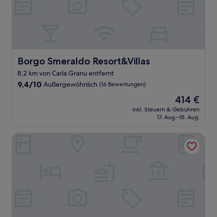
Borgo Smeraldo Resort&Villas
Borgo Smeraldo Resort&Villas
8,2 km von Carla Granu entfernt
9.4
9,4/10
Außergewöhnlich
(16 Bewertungen)
von
Der
414 €
10,
Preis
Außergewöhnlich,
inkl. Steuern & Gebühren
beträgt
17. Aug.–18. Aug.
(16
414 €
Bewertungen)
L'Ajaccio B&B