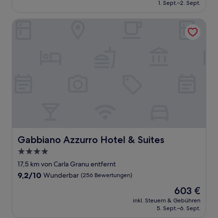
beträgt
1. Sept.–2. Sept.
(92
257 €
Bewertungen)
Gabbiano Azzurro Hotel & Suites
Gabbiano Azzurro Hotel & Suites
Gabbiano Azzurro Hotel & Suites
4.0-
Sterne-
17,5 km von Carla Granu entfernt
Unterkunft
9.2
9,2/10
Wunderbar
(256 Bewertungen)
von
Der
603 €
10,
Preis
Wunderbar,
inkl. Steuern & Gebühren
beträgt
5. Sept.–6. Sept.
(256
603 €