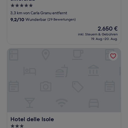
5.0-
Sterne-
3,3 km von Carla Granu entfernt
Unterkunft
9.2
9,2/10
Wunderbar
(29 Bewertungen)
von
Der
2.650 €
10,
Preis
Wunderbar,
inkl. Steuern & Gebühren
beträgt
19. Aug.–20. Aug.
(29
2.650 €
Bewertungen)
Hotel delle Isole
Hotel delle Isole
Hotel delle Isole
3.0-