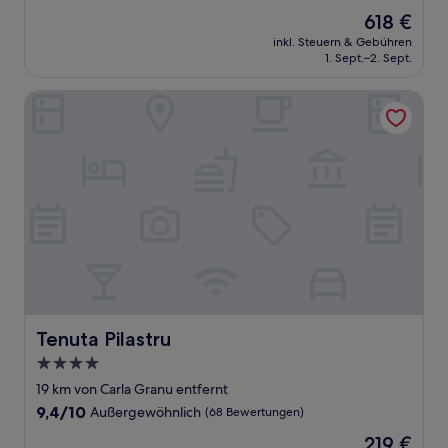
von
Der
618 €
10,
Preis
Wunderbar,
inkl. Steuern & Gebühren
beträgt
1. Sept.–2. Sept.
(203
618 €
Bewertungen)
Tenuta Pilastru
Tenuta Pilastru
Tenuta Pilastru
4.0-
Sterne-
19 km von Carla Granu entfernt
Unterkunft
9.4
9,4/10
Außergewöhnlich
(68 Bewertungen)
von
Der
219 €
10,