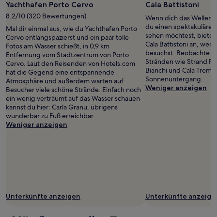
Yachthafen Porto Cervo
Cala Battistoni
8.2/10 (320 Bewertungen)
Wenn dich das Wellenra
du einen spektakuläre
Mal dir einmal aus, wie du Yachthafen Porto
sehen möchtest, bietet 
Cervo entlangspazierst und ein paar tolle
Cala Battistoni an, wenn
Fotos am Wasser schießt, in 0,9 km
besuchst. Beobachte 
Entfernung vom Stadtzentrum von Porto
Stränden wie Strand P
Cervo. Laut den Reisenden von Hotels.com
Bianchi und Cala Tremo
hat die Gegend eine entspannende
Sonnenuntergang.
Atmosphäre und außerdem warten auf
Weniger anzeigen
Besucher viele schöne Strände. Einfach noch
ein wenig verträumt auf das Wasser schauen
kannst du hier: Carla Granu, übrigens
wunderbar zu Fuß erreichbar.
Weniger anzeigen
Unterkünfte anzeigen
Unterkünfte anzeige