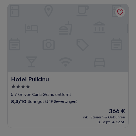
Bewertungen)
Hotel Pulicinu
Hotel Pulicinu
Hotel Pulicinu
4.0-
Sterne-
5,7 km von Carla Granu entfernt
Unterkunft
8.4
8,4/10
Sehr gut
(249 Bewertungen)
von
Der
366 €
10,
Preis
Sehr
inkl. Steuern & Gebühren
beträgt
3. Sept.–4. Sept.
gut,
366 €
(249
Bewertungen)