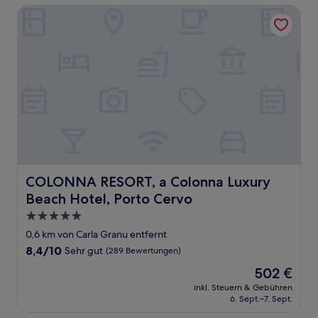
Bewertungen)
COLONNA RESORT, a Colonna Luxury Beach Hotel, Porto 
COLONNA RESORT, a Colonna Luxury Beach Hotel, Porto
COLONNA RESORT, a Colonna Luxury
Beach Hotel, Porto Cervo
5.0-
Sterne-
0,6 km von Carla Granu entfernt
Unterkunft
8.4
8,4/10
Sehr gut
(289 Bewertungen)
von
Der
502 €
10,
Preis
Sehr
inkl. Steuern & Gebühren
beträgt
6. Sept.–7. Sept.
gut,
502 €
(289