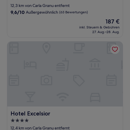
Sterne-
12,3 km von Carla Granu entfernt
Unterkunft
9.6
9,6/10
Außergewöhnlich
(63 Bewertungen)
von
Der
187 €
10,
Preis
Außergewöhnlich,
inkl. Steuern & Gebühren
beträgt
27. Aug.–28. Aug.
(63
187 €
Bewertungen)
Hotel Excelsior
Hotel Excelsior
Hotel Excelsior
4.0-
Sterne-
12,4 km von Carla Granu entfernt