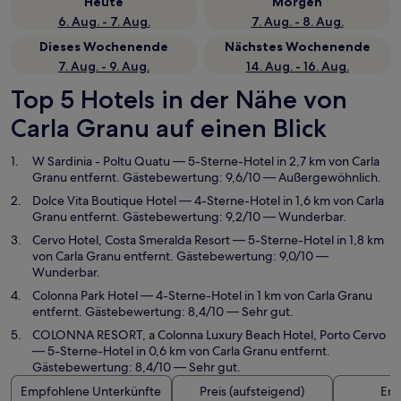
Heute
Morgen
6. Aug. - 7. Aug.
7. Aug. - 8. Aug.
Dieses Wochenende
Nächstes Wochenende
7. Aug. - 9. Aug.
14. Aug. - 16. Aug.
Top 5 Hotels in der Nähe von
Carla Granu auf einen Blick
W Sardinia - Poltu Quatu
— 5-Sterne-Hotel in 2,7 km von Carla
Granu entfernt. Gästebewertung: 9,6/10 — Außergewöhnlich.
Dolce Vita Boutique Hotel
— 4-Sterne-Hotel in 1,6 km von Carla
Granu entfernt. Gästebewertung: 9,2/10 — Wunderbar.
Cervo Hotel, Costa Smeralda Resort
— 5-Sterne-Hotel in 1,8 km
von Carla Granu entfernt. Gästebewertung: 9,0/10 —
Wunderbar.
Colonna Park Hotel
— 4-Sterne-Hotel in 1 km von Carla Granu
entfernt. Gästebewertung: 8,4/10 — Sehr gut.
COLONNA RESORT, a Colonna Luxury Beach Hotel, Porto Cervo
— 5-Sterne-Hotel in 0,6 km von Carla Granu entfernt.
Gästebewertung: 8,4/10 — Sehr gut.
Empfohlene Unterkünfte
Preis (aufsteigend)
Ent