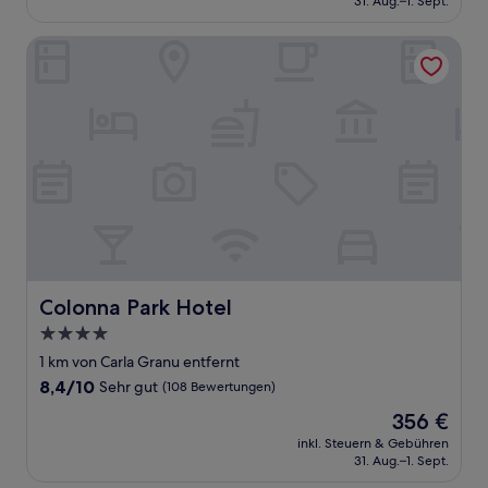
31. Aug.–1. Sept.
(294
685 €
Bewertungen)
Colonna Park Hotel
Colonna Park Hotel
Colonna Park Hotel
4.0-
Sterne-
1 km von Carla Granu entfernt
Unterkunft
8.4
8,4/10
Sehr gut
(108 Bewertungen)
von
Der
356 €
10,
Preis
Sehr
inkl. Steuern & Gebühren
beträgt
31. Aug.–1. Sept.
gut,
356 €
(108