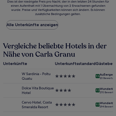
Dies
Dies ist der niedrigste Preis pro Nacht, der in den letzten 24 Stunden für
einen Aufenthalt mit 1 Übernachtung von 2 Erwachsenen gefunden
ist
wurde. Preise und Verfügbarkeiten können sich ändern. Es können
der
zusätzliche Bedingungen gelten.
niedrigste
Preis
Alle Unterkünfte anzeigen
pro
Nacht,
der
in
Vergleiche beliebte Hotels in der
den
letzten
Nähe von Carla Granu
24 Stunden
für
einen
Unterkünfte
Unterkunftsstandard
Gästebew
Aufenthalt
mit
W Sardinia - Poltu
Außergewö
1 Übernachtung
5.0-
9.6
Quatu
20 Bewertun
von
Sterne-
2 Erwachsenen
Unterkunft
Dolce Vita Boutique
Wunderba
gefunden
4.0-
9.2
Hotel
270 Bewertu
wurde.
Sterne-
Preise
Unterkunft
Cervo Hotel, Costa
Wunderba
und
5.0-
9.0
Smeralda Resort
294 Bewertu
Verfügbarkeiten
Sterne-
können
Unterkunft