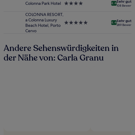
Sehr gut
sich
Colonna Park Hotel
4.0-
8.4
108 Bewertu
ändern.
Sterne-
Es
Unterkunft
COLONNA RESORT,
können
a Colonna Luxury
Sehr gut
5.0-
8.4
zusätzliche
Beach Hotel, Porto
289 Bewertu
Sterne-
Bedingungen
Cervo
Unterkunft
gelten.
Andere Sehenswürdigkeiten in
der Nähe von: Carla Granu