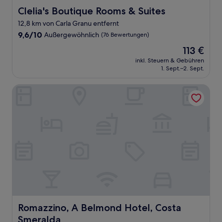
Clelia's Boutique Rooms & Suites
Clelia's Boutique Rooms & Suites
12,8 km von Carla Granu entfernt
9.6
9,6/10
Außergewöhnlich
(76 Bewertungen)
von
Der
113 €
10,
Preis
Außergewöhnlich,
inkl. Steuern & Gebühren
beträgt
1. Sept.–2. Sept.
(76
113 €
Bewertungen)
Romazzino, A Belmond Hotel, Costa Smeralda
Romazzino, A Belmond Hotel, Costa Smeralda
Romazzino, A Belmond Hotel, Costa
Smeralda