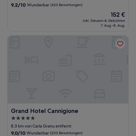
Unterkunft
9.2
9,2/10
Wunderbar
(623 Bewertungen)
von
Der
152 €
10,
Preis
Wunderbar,
inkl. Steuern & Gebühren
beträgt
7. Aug.–8. Aug.
(623
152 €
Bewertungen)
Grand Hotel Cannigione
Grand Hotel Cannigione
Grand Hotel Cannigione
5.0-
Sterne-
8,3 km von Carla Granu entfernt
Unterkunft
9.0
9,0/10
Wunderbar
(203 Bewertungen)