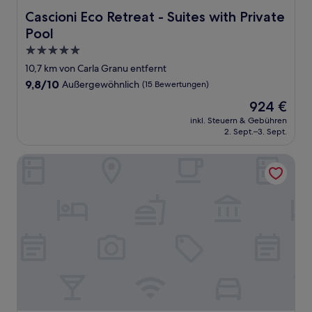
Cascioni Eco Retreat - Suites with Private Pool
Cascioni Eco Retreat - Suites with Private
Pool
5.0-
Sterne-
10,7 km von Carla Granu entfernt
Unterkunft
9.8
9,8/10
Außergewöhnlich
(15 Bewertungen)
von
Der
924 €
10,
Preis
Außergewöhnlich,
inkl. Steuern & Gebühren
beträgt
2. Sept.–3. Sept.
(15
924 €
Bewertungen)
Clelia's Boutique Rooms & Suites