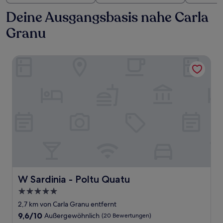
Deine Ausgangsbasis nahe Carla
Granu
W Sardinia - Poltu Quatu
W Sardinia - Poltu Quatu
W Sardinia - Poltu Quatu
5.0-
Sterne-
2,7 km von Carla Granu entfernt
Unterkunft
9.6
9,6/10
Außergewöhnlich
(20 Bewertungen)