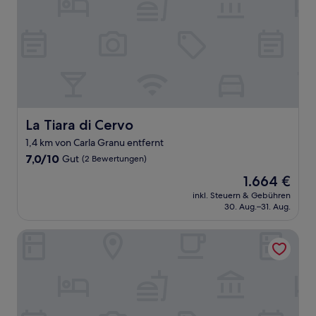
La Tiara di Cervo
La Tiara di Cervo
1,4 km von Carla Granu entfernt
7.0
7,0/10
Gut
(2 Bewertungen)
von
Der
1.664 €
10,
Preis
Gut,
inkl. Steuern & Gebühren
beträgt
30. Aug.–31. Aug.
(2
1.664 €
Bewertungen)
Borgo Smeraldo Resort&Villas