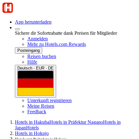
App herunterladen
Sichere dir Sofortrabatte dank Preisen für Mitglieder
Anmelden
Mehr zu Hotels.com Rewards
Posteingang
Reisen buchen
Hilfe
Deutsch · EUR · DE
Unterkunft registrieren
Meine Reisen
Feedback
Hotels in Hakuba
Hotels in Präfektur Nagano
Hotels in
Japan
Hotels
Hotels in Hokujo