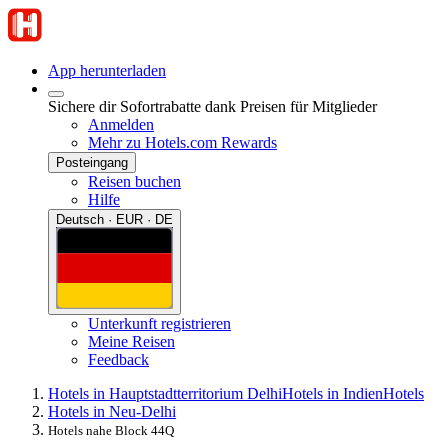
App herunterladen
Sichere dir Sofortrabatte dank Preisen für Mitglieder
Anmelden
Mehr zu Hotels.com Rewards
Posteingang
Reisen buchen
Hilfe
Deutsch · EUR · DE
Unterkunft registrieren
Meine Reisen
Feedback
Hotels in Hauptstadtterritorium Delhi
Hotels in Indien
Hotels
Hotels in Neu-Delhi
Hotels nahe Block 44Q