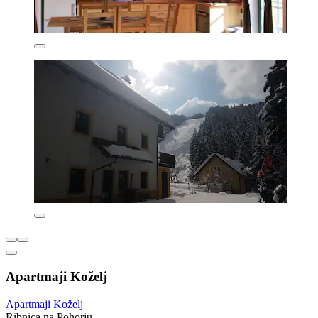
Apartmaji Koželj
Apartmaji Koželj
Ribnica na Pohorju