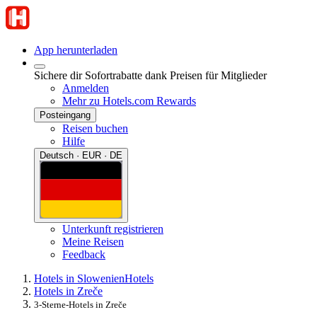
App herunterladen
Sichere dir Sofortrabatte dank Preisen für Mitglieder
Anmelden
Mehr zu Hotels.com Rewards
Posteingang
Reisen buchen
Hilfe
Deutsch · EUR · DE
Unterkunft registrieren
Meine Reisen
Feedback
Hotels in Slowenien
Hotels
Hotels in Zreče
3-Sterne-Hotels in Zreče