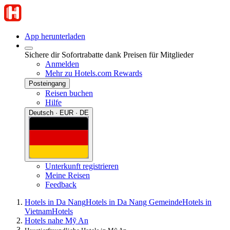
App herunterladen
Sichere dir Sofortrabatte dank Preisen für Mitglieder
Anmelden
Mehr zu Hotels.com Rewards
Posteingang
Reisen buchen
Hilfe
Deutsch · EUR · DE
Unterkunft registrieren
Meine Reisen
Feedback
Hotels in Da Nang
Hotels in Da Nang Gemeinde
Hotels in
Vietnam
Hotels
Hotels nahe Mỹ An