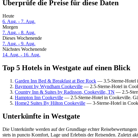
Überprüfe die Preise für diese Daten
Heute
6. Aug. - 7. Aug.
Morgen
7. Aug. - 8. Aug.
Dieses Wochenende
7. Aug. - 9. Aug.
Nächstes Wochenende
14. Aug. - 16. Aug.
Top 5 Hotels in Westgate auf einen Blick
Garden Inn Bed & Breakfast at Bee Rock
— 3.5-Sterne-Hotel 
Baymont by Wyndham Cookeville
— 2.5-Sterne-Hotel in Cook
Country Inn & Suites by Radisson, Cookeville, TN
— 2.5-Stern
Hampton Inn Cookeville
— 2.5-Sterne-Hotel in Cookeville. G
Home2 Suites By Hilton Cookeville
— 3-Sterne-Hotel in Cook
Unterkünfte in Westgate
Die Unterkünfte werden auf der Grundlage echter Reisebewertungen u
stets in puncto Komfort, Lage und Erlebnis der Reisenden. Zuletzt ak