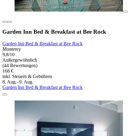
Garden Inn Bed & Breakfast at Bee Rock
Garden Inn Bed & Breakfast at Bee Rock
Monterey
9,8/10
Außergewöhnlich
(44 Bewertungen)
168 €
inkl. Steuern & Gebühren
8. Aug.–9. Aug.
Garden Inn Bed & Breakfast at Bee Rock