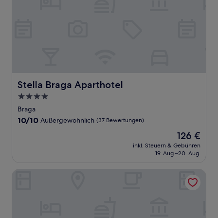
Stella Braga Aparthotel
Stella Braga Aparthotel
4.0-
Sterne-
Braga
Unterkunft
10.0
10/10
Außergewöhnlich
(37 Bewertungen)
von
Der
126 €
10,
Preis
Außergewöhnlich,
inkl. Steuern & Gebühren
beträgt
19. Aug.–20. Aug.
(37
126 €
Bewertungen)
Hotel Urban Estação