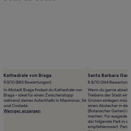
Kathedrale von Braga
Santa Barbara Gar
9.0/10 (883 Bewertungen)
8.8/10 (364 Bewertung
In Altstadt Braga findest du Kathedrale von
Wenn du gerne abseits
Braga – ideal für einen Zwischenstopp
Treibens der Stadt ein
während deines Aufenthalts in Maximinos, Sé
Grünen einlegen möchte
und Cividade.
einen Abstecher in den
Weniger anzeigen
(Botanischer Garten) in
machen. Für ausgedehn
der folgende Park in d
empfehlenswert: Parqu