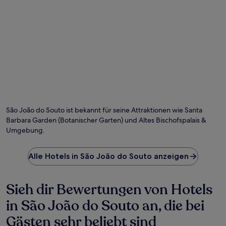
Foto von Travelholic Path
Öf
Fo
vo
São João do Souto ist bekannt für seine Attraktionen wie Santa
Tra
Barbara Garden (Botanischer Garten) und Altes Bischofspalais &
Pa
Umgebung.
Alle Hotels in São João do Souto anzeigen
Sieh dir Bewertungen von Hotels
in São João do Souto an, die bei
Gästen sehr beliebt sind