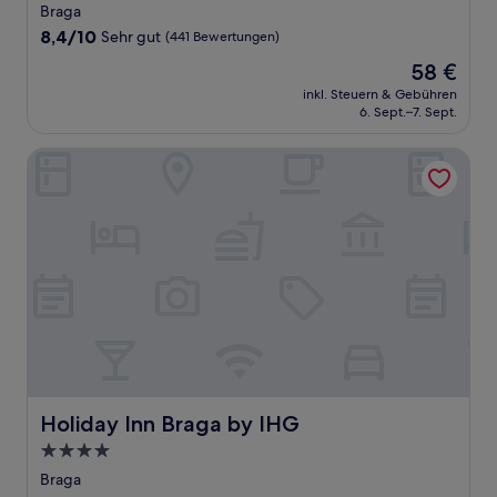
Sterne-
Braga
Unterkunft
8.4
8,4/10
Sehr gut
(441 Bewertungen)
von
Der
58 €
10,
Preis
Sehr
inkl. Steuern & Gebühren
beträgt
6. Sept.–7. Sept.
gut,
58 €
(441
Bewertungen)
Holiday Inn Braga by IHG
Holiday Inn Braga by IHG
Holiday Inn Braga by IHG
4.0-
Sterne-
Braga