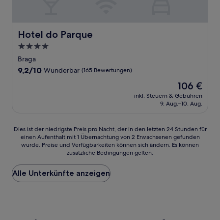
Hotel do Parque
Hotel do Parque
4.0-
Sterne-
Braga
Unterkunft
9.2
9,2/10
Wunderbar
(165 Bewertungen)
von
Der
106 €
10,
Preis
Wunderbar,
inkl. Steuern & Gebühren
beträgt
9. Aug.–10. Aug.
(165
106 €
Bewertungen)
Dies
Dies ist der niedrigste Preis pro Nacht, der in den letzten 24 Stunden für
einen Aufenthalt mit 1 Übernachtung von 2 Erwachsenen gefunden
ist
wurde. Preise und Verfügbarkeiten können sich ändern. Es können
der
zusätzliche Bedingungen gelten.
niedrigste
Preis
Alle Unterkünfte anzeigen
pro
Nacht,
der
in
den
letzten