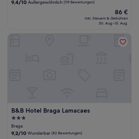
Unterkunft
9.4
9,4/10
Außergewöhnlich
(119 Bewertungen)
von
Der
86 €
10,
Preis
Außergewöhnlich,
inkl. Steuern & Gebühren
beträgt
30. Aug.–31. Aug.
(119
86 €
Bewertungen)
B&B Hotel Braga Lamacaes
B&B Hotel Braga Lamacaes
B&B Hotel Braga Lamacaes
3.0-
Sterne-
Braga
Unterkunft
9.2
9,2/10
Wunderbar
(82 Bewertungen)
von