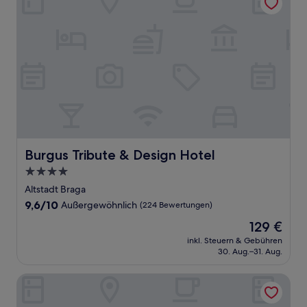
Burgus Tribute & Design Hotel
Burgus Tribute & Design Hotel
4.0-
Sterne-
Altstadt Braga
Unterkunft
9.6
9,6/10
Außergewöhnlich
(224 Bewertungen)
von
Der
129 €
10,
Preis
Außergewöhnlich,
inkl. Steuern & Gebühren
beträgt
30. Aug.–31. Aug.
(224
129 €
Bewertungen)
Flag Hotel Braga