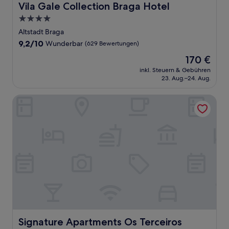
Vila Gale Collection Braga Hotel
Vila Gale Collection Braga Hotel
4.0-
Sterne-
Altstadt Braga
Unterkunft
9.2
9,2/10
Wunderbar
(629 Bewertungen)
von
Der
170 €
10,
Preis
Wunderbar,
inkl. Steuern & Gebühren
beträgt
23. Aug.–24. Aug.
(629
170 €
Bewertungen)
Signature Apartments Os Terceiros
Signature Apartments Os Terceiros
Signature Apartments Os Terceiros