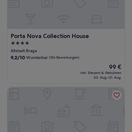
Porta Nova Collection House
Porta Nova Collection House
4.0-
Sterne-
Altstadt Braga
Unterkunft
9.2
9,2/10
Wunderbar
(156 Bewertungen)
von
Der
99 €
10,
Preis
Wunderbar,
inkl. Steuern & Gebühren
beträgt
20. Aug.–21. Aug.
(156
99 €
Bewertungen)
Melia Braga Hotel & Spa