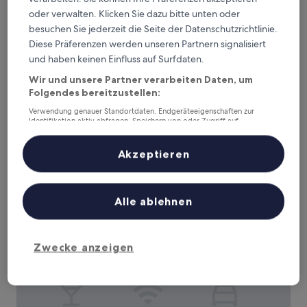
oder verwalten. Klicken Sie dazu bitte unten oder
besuchen Sie jederzeit die Seite der Datenschutzrichtlinie.
ibis Braga
ibis Braga
Diese Präferenzen werden unseren Partnern signalisiert
und haben keinen Einfluss auf Surfdaten.
2.0-
Sterne-
Braga
Wir und unsere Partner verarbeiten Daten, um
Unterkunft
8.4
Folgendes bereitzustellen:
8,4/10
Sehr gut
(569 Bewertungen)
von
Verwendung genauer Standortdaten. Endgeräteeigenschaften zur
Der
61 €
10,
Identifikation aktiv abfragen. Speichern von oder Zugriff auf
Preis
Sehr
inkl. Steuern & Gebühren
Informationen auf einem Endgerät. Personalisierte Werbung und
beträgt
6. Sept.–7. Sept.
Inhalte, Messung von Werbeleistung und der Performance von Inhalten,
gut,
61 €
Zielgruppenforschung sowie Entwicklung und Verbesserung von
Akzeptieren
(569
Angeboten.
Bewertungen)
Guestready - Amma Braga Apartments
Liste der Partner (Lieferanten)
Alle ablehnen
Zwecke anzeigen