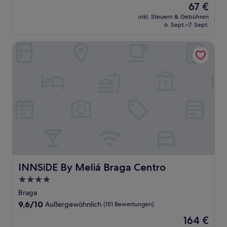
Der
67 €
10,
Preis
Wunderbar,
inkl. Steuern & Gebühren
beträgt
6. Sept.–7. Sept.
(82
67 €
Bewertungen)
INNSiDE By Meliá Braga Centro
INNSiDE By Meliá Braga Centro
INNSiDE By Meliá Braga Centro
4.0-
Sterne-
Braga
Unterkunft
9.6
9,6/10
Außergewöhnlich
(151 Bewertungen)
von
Der
164 €
10,