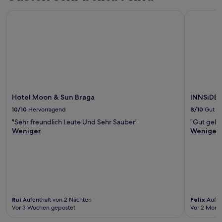
Hotel Moon & Sun Braga
INNSiDE B
Hotel Moon & Sun Braga
INNSiDE 
10/10
Hervorragend
8/10
Gut
"Sehr freundlich Leute Und Sehr Sauber"
"Gut gele
Weniger
Weniger
Rui
Aufenthalt von 2 Nächten
Felix
Aufen
Vor 3 Wochen gepostet
Vor 2 Mona