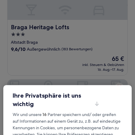
Braga Heritage Lofts
Braga Heritage Lofts
3.0-
Sterne-
Altstadt Braga
Unterkunft
9.6
9,6/10
Außergewöhnlich
(183 Bewertungen)
von
Der
65 €
10,
Preis
Außergewöhnlich,
inkl. Steuern & Gebühren
beträgt
16. Aug.–17. Aug.
(183
65 €
Bewertungen)
ibis Braga
Ihre Privatsphäre ist uns
wichtig
Wir und unsere
16
Partner speichern und/ oder greifen
auf Informationen auf einem Gerät zu, z.B. auf eindeutige
Kennungen in Cookies, um personenbezogene Daten zu
verarbeiten. Sie können Ihre Präferenzen akzeptieren