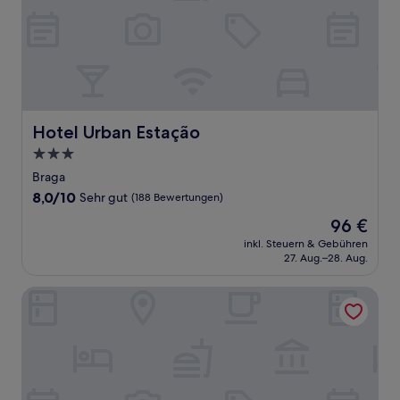
Hotel Urban Estação
Hotel Urban Estação
3.0-
Sterne-
Braga
Unterkunft
8.0
8,0/10
Sehr gut
(188 Bewertungen)
von
Der
96 €
10,
Preis
Sehr
inkl. Steuern & Gebühren
beträgt
27. Aug.–28. Aug.
gut,
96 €
(188
Bewertungen)
Porta Nova Collection House