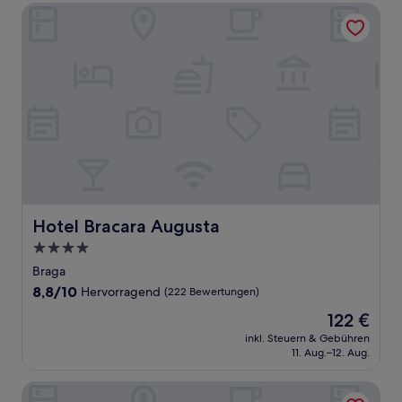
Hotel Bracara Augusta
Hotel Bracara Augusta
Hotel Bracara Augusta
4.0-
Sterne-
Braga
Unterkunft
8.8
8,8/10
Hervorragend
(222 Bewertungen)
von
Der
122 €
10,
Preis
Hervorragend,
inkl. Steuern & Gebühren
beträgt
11. Aug.–12. Aug.
(222
122 €
Bewertungen)
Burgus Tribute & Design Hotel