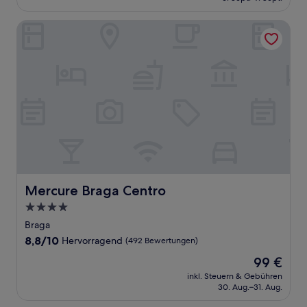
53 €
(638
Bewertungen)
Mercure Braga Centro
Mercure Braga Centro
Mercure Braga Centro
4.0-
Sterne-
Braga
Unterkunft
8.8
8,8/10
Hervorragend
(492 Bewertungen)
von
Der
99 €
10,
Preis
Hervorragend,
inkl. Steuern & Gebühren
beträgt
30. Aug.–31. Aug.
(492
99 €
Bewertungen)