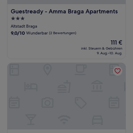
Guestready - Amma Braga Apartments
Guestready - Amma Braga Apartments
3.0-
Sterne-
Altstadt Braga
Unterkunft
9.0
9,0/10
Wunderbar
(2 Bewertungen)
von
Der
111 €
10,
Preis
Wunderbar,
inkl. Steuern & Gebühren
beträgt
9. Aug.–10. Aug.
(2
111 €
Bewertungen)
Vila Gale Collection Braga Hotel