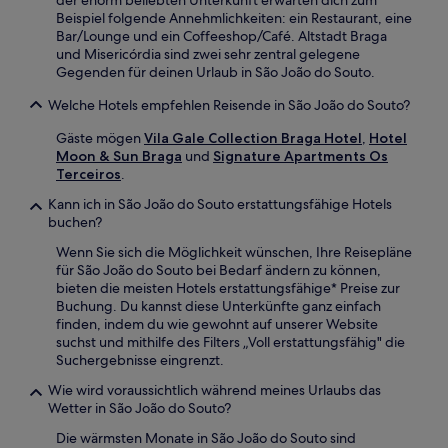
Beispiel folgende Annehmlichkeiten: ein Restaurant, eine
Bar/Lounge und ein Coffeeshop/Café. Altstadt Braga
und Misericórdia sind zwei sehr zentral gelegene
Gegenden für deinen Urlaub in São João do Souto.
Welche Hotels empfehlen Reisende in São João do Souto?
Gäste mögen
Vila Gale Collection Braga Hotel
,
Hotel
Moon & Sun Braga
und
Signature Apartments Os
Terceiros
.
Kann ich in São João do Souto erstattungsfähige Hotels
buchen?
Wenn Sie sich die Möglichkeit wünschen, Ihre Reisepläne
für São João do Souto bei Bedarf ändern zu können,
bieten die meisten Hotels erstattungsfähige* Preise zur
Buchung. Du kannst diese Unterkünfte ganz einfach
finden, indem du wie gewohnt auf unserer Website
suchst und mithilfe des Filters „Voll erstattungsfähig" die
Suchergebnisse eingrenzt.
Wie wird voraussichtlich während meines Urlaubs das
Wetter in São João do Souto?
Die wärmsten Monate in São João do Souto sind