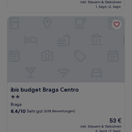
Preis
Außergewöhnlich,
inkl. Steuern & Gebühren
beträgt
1. Sept.–2. Sept.
(151
164 €
Bewertungen)
ibis budget Braga Centro
ibis budget Braga Centro
ibis budget Braga Centro
2.0-
Sterne-
Braga
Unterkunft
8.4
8,4/10
Sehr gut
(638 Bewertungen)
von
Der
53 €
10,
Preis
Sehr
inkl. Steuern & Gebühren
beträgt
6. Sept.–7. Sept.
gut,