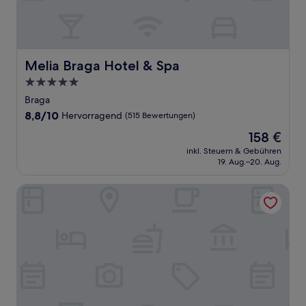
Melia Braga Hotel & Spa
Melia Braga Hotel & Spa
5.0-
Sterne-
Braga
Unterkunft
8.8
8,8/10
Hervorragend
(515 Bewertungen)
von
Der
158 €
10,
Preis
Hervorragend,
inkl. Steuern & Gebühren
beträgt
19. Aug.–20. Aug.
(515
158 €
Bewertungen)
Hotel do Parque