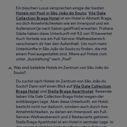
Ein bisschen Luxus versprechen einige der besten
Hotels mit Pool in São João do Souto
.
Vila Gale
Collection Braga Hotel
ist ein Hotel in Altstadt Braga,
wo dich Annehmlichkeiten wie ein Innenpool und ein
Außenpool (je nach Saison geöffnet) erwarten. Frühere
Gäste haben diese Unterkunft mit 9,2 von 10 bewertet.
Auch Vorteile wie ein Full-Service-Wellnessbereich
verschönern dir hier den Aufenthalt. Um noch mehr
Unterkünfte in São João do Souto zu finden, die mit
einem Pool ausgestattet sind, filtere auf Hotels.com
unter „Ausstattung" nach „Pool".
Was sind beliebte Hotels im Zentrum von São João do
Souto?
Du suchst nach Hotels im Zentrum von São João do
Souto? Dann wirf einen Blick auf
Vila Gale Collection
Braga Hotel
und
Stella Braga Aparthotel
. Reisende
lieben Vila Gale Collection Braga Hotel wegen der
erstklassigen Lage. Aber diese Unterkunft, ein Hotel,
besticht nicht nur dadurch, sondern auch durch ihre
Annehmlichkeiten, zu denen ein Innenpool, ein Full-
Service-Wellnessbereich und 2 Restaurants gehören.
Stella Braga Aparthotel ist ein Hotel in zentraler Lage. In
der enorm beliebten Unterkunft erwarten dich zum