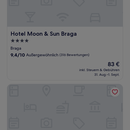
Hotel Moon & Sun Braga
Hotel Moon & Sun Braga
4.0-
Sterne-
Braga
Unterkunft
9.4
9,4/10
Außergewöhnlich
(316 Bewertungen)
von
Der
83 €
10,
Preis
Außergewöhnlich,
inkl. Steuern & Gebühren
beträgt
31. Aug.–1. Sept.
(316
83 €
Bewertungen)
Braga Heritage Lofts