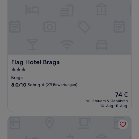
Flag Hotel Braga
Flag Hotel Braga
3.0-
Sterne-
Braga
Unterkunft
8.0
8,0/10
Sehr gut
(271 Bewertungen)
von
Der
74 €
10,
Preis
Sehr
inkl. Steuern & Gebühren
beträgt
10. Aug.–11. Aug.
gut,
74 €
(271
Bewertungen)
Stella Braga Aparthotel