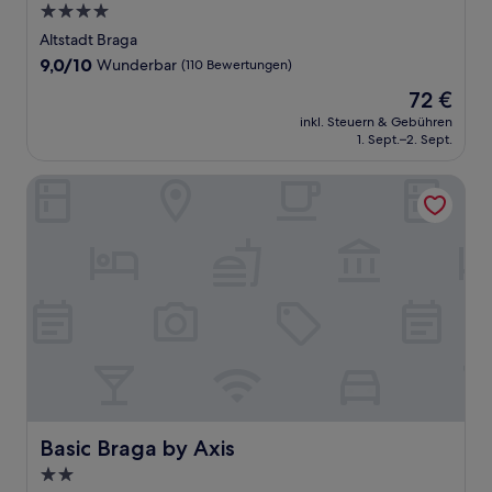
4.0-
Sterne-
Altstadt Braga
Unterkunft
9.0
9,0/10
Wunderbar
(110 Bewertungen)
von
Der
72 €
10,
Preis
Wunderbar,
inkl. Steuern & Gebühren
beträgt
1. Sept.–2. Sept.
(110
72 €
Bewertungen)
Basic Braga by Axis
Basic Braga by Axis
Basic Braga by Axis
2.0-