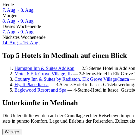
Heute
7. Aug. - 8. Aug.
Morgen
8. Aug. - 9. Aug.
Dieses Wochenende
7. Aug. - 9. Aug.
Nächstes Wochenende
14. Aug. - 16. Aug.
Top 5 Hotels in Medinah auf einen Blick
Hampton Inn & Suites Addison
— 2.5-Sterne-Hotel in Addiso
Motel 6 Elk Grove Village, IL
— 2-Sterne-Hotel in Elk Grove V
Country Inn & Suites by Radisson, Elk Grove Village/Itasca
— 
Hyatt Place Itasca
— 3-Sterne-Hotel in Itasca. Gästebewertung
Eaglewood Resort and Spa
— 4-Sterne-Hotel in Itasca. Gäste
Unterkünfte in Medinah
Die Unterkünfte werden auf der Grundlage echter Reisebewertungen u
stets in puncto Komfort, Lage und Erlebnis der Reisenden. Zuletzt ak
Weniger