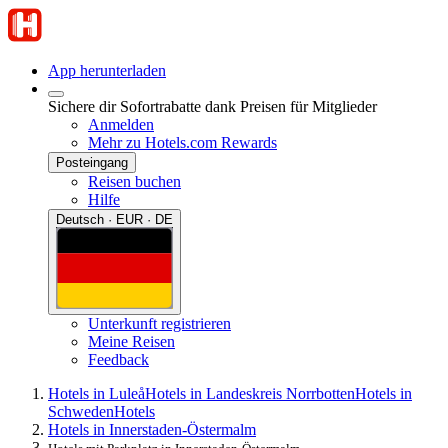
App herunterladen
Sichere dir Sofortrabatte dank Preisen für Mitglieder
Anmelden
Mehr zu Hotels.com Rewards
Posteingang
Reisen buchen
Hilfe
Deutsch · EUR · DE
Unterkunft registrieren
Meine Reisen
Feedback
Hotels in Luleå
Hotels in Landeskreis Norrbotten
Hotels in
Schweden
Hotels
Hotels in Innerstaden-Östermalm