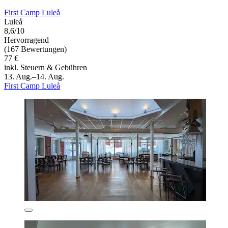
First Camp Luleå
Luleå
8,6/10
Hervorragend
(167 Bewertungen)
77 €
inkl. Steuern & Gebühren
13. Aug.–14. Aug.
First Camp Luleå