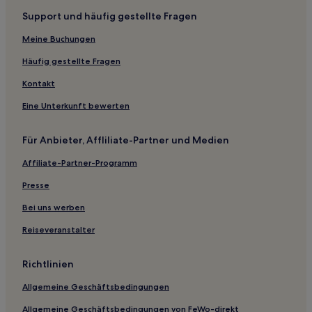
Support und häufig gestellte Fragen
Kaligáta Hotels
Meine Buchungen
Hotels nahe Strand Platia Ammos
Hotels nahe Lepeda Beach
Häufig gestellte Fragen
Regionalbezirk Kefallonia: Hotels
Kontakt
Hotels nahe Strand von Lagadakia
Eine Unterkunft bewerten
Vilatoria Hotels
Für Anbieter, Affliliate-Partner und Medien
Hotels nahe Lygia Strand
Affiliate-Partner-Programm
Hotels nahe Hafen von Lixouri
Presse
Hotels nahe Strand Megas Lakkos
Hotels nahe Lygia Strand
Bei uns werben
Hotels nahe Vatsa Strand
Reiseveranstalter
Kokoláta Hotels
Richtlinien
Farakláta Hotels
Allgemeine Geschäftsbedingungen
Hotels nahe Cephalonia Botanica
Allgemeine Geschäftsbedingungen von FeWo-direkt