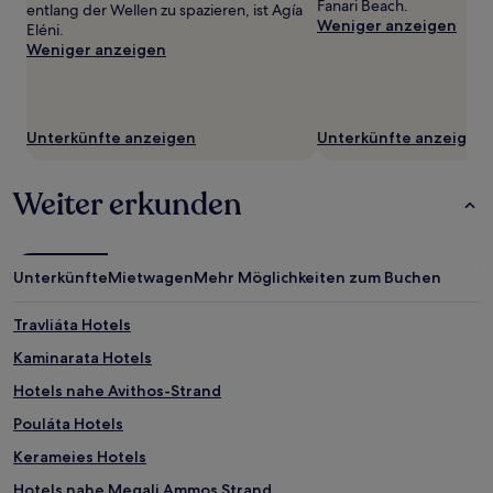
Fanari Beach.
Bedingungen
entlang der Wellen zu spazieren, ist Agía
Weniger anzeigen
gelten.
Eléni.
Weniger anzeigen
Unterkünfte anzeigen
Unterkünfte anzeigen
Weiter erkunden
Unterkünfte
Mietwagen
Mehr Möglichkeiten zum Buchen
Travliáta Hotels
Kaminarata Hotels
Hotels nahe Avithos-Strand
Pouláta Hotels
Kerameies Hotels
Hotels nahe Megali Ammos Strand