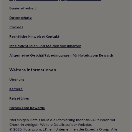
Favatata Hotels
Barrierefreiheit
Hotels nahe Leuchtturm Agios Theodoron
Kontogouráta Hotels
Datenschutz
Hotels nahe Monument des Massakers auf Kefalonia
Cookies
Gasthäuser in Paliki
Rechtliche Hinweise/Kontakt
Ferienwohnungen in Paliki
Inhaltsrichtlinien und Melden von Inhalten
Villen in Strand von Koutala
Allgemeine Geschäftsbedingungen für Hotels.com Rewards
Gasthäuser in Strand von Koutala
Weitere Informationen
Aparthotels in Strand von Koutala
Ferienwohnungen in Strand Spasmata
Über uns
Ferienwohnungen in Strand von Mania
Karriere
Villen in Strand von Mania
Reiseführer
Aparthotels in Svoronata
Hotels.com Rewards
Villen in Svoronata
*Bei einigen Hotels muss die Stornierung mehr als 24 Stunden vor
Ferienwohnungen in Strand Eglina
Check-in erfolgen. Weitere Details auf der Website.
© 2026 Hotels.com, L.P., ein Unternehmen der Expedia Group. Alle