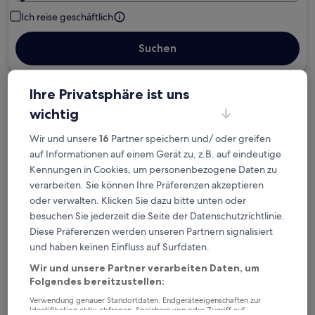
Ich reise geschäftlich
Suchen
Ihre Privatsphäre ist uns
Kostenlose Stornierung bei
wichtig
Planänderungen
Wir und unsere
16
Partner speichern und/ oder greifen
Verdiene Prämien für jede
auf Informationen auf einem Gerät zu, z.B. auf eindeutige
wahrgenommene Übernachtung
Kennungen in Cookies, um personenbezogene Daten zu
verarbeiten. Sie können Ihre Präferenzen akzeptieren
oder verwalten. Klicken Sie dazu bitte unten oder
Mehr sparen mit Preisen für Mitglieder
besuchen Sie jederzeit die Seite der Datenschutzrichtlinie.
Diese Präferenzen werden unseren Partnern signalisiert
und haben keinen Einfluss auf Surfdaten.
Überprüfe die Preise für diese Daten
Wir und unsere Partner verarbeiten Daten, um
Folgendes bereitzustellen:
Heute
Morgen
Verwendung genauer Standortdaten. Endgeräteeigenschaften zur
6. Aug. - 7. Aug.
7. Aug. - 8. Aug.
Identifikation aktiv abfragen. Speichern von oder Zugriff auf