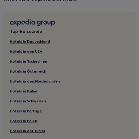
Loukerata Hotels
Chaliotata Hotels
Klísmata Hotels
Top-Reiseziele
Kardhakata Hotels
Hotels in Deutschland
Hotels nahe Strand von Koutala
Hotels in den USA
Hotels nahe Melissani-See
Hotels in Tschechien
Lepeda Hotels
Hotels in Österreich
Karavados Hotels
Hotels in den Niederlanden
Hotels nahe Kloster Kipoureon
Hotels in Italien
Kefalonia Hotels
Menegata Hotels
Hotels in Schweden
Dhrakata Hotels
Hotels in Portugal
Kalata Hotels
Hotels in Polen
Hotels nahe Korgialenio Historisches und Volkskundemuseum
Hotels in der Türkei
Hotels nahe Fanari Beach