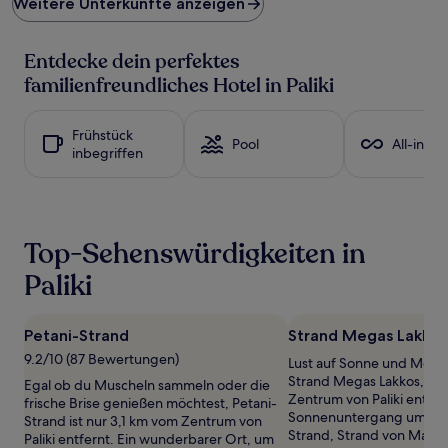
Weitere Unterkünfte anzeigen
pro
Nacht,
der
Entdecke dein perfektes
in
den
familienfreundliches Hotel in Paliki
letzten
24 Stunden
für
Frühstück
Pool
All-inclu
einen
inbegriffen
Aufenthalt
mit
1 Übernachtung
von
2 Erwachsenen
Top-Sehenswürdigkeiten in
gefunden
wurde.
Paliki
Preise
und
Verfügbarkeiten
Petani-Strand
Strand Megas Lakkos
können
9.2/10 (87 Bewertungen)
Lust auf Sonne und Meer
sich
Strand Megas Lakkos, nu
ändern.
Egal ob du Muscheln sammeln oder die
Zentrum von Paliki entfe
Es
frische Brise genießen möchtest, Petani-
Sonnenuntergang um Ufer
können
Strand ist nur 3,1 km vom Zentrum von
Strand, Strand von Makris
zusätzliche
Paliki entfernt. Ein wunderbarer Ort, um