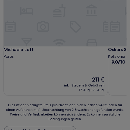
Michaela Loft
Oskars St
Michaela Loft
Oskars St
Poros
Kefalonia
9.0
9,0/10
W
von
10,
Wunderba
Der
211 €
(131
Preis
inkl. Steuern & Gebühren
Bewertun
beträgt
17. Aug.–18. Aug.
211 €
Dies
Dies ist der niedrigste Preis pro Nacht, der in den letzten 24 Stunden für
einen Aufenthalt mit 1 Übernachtung von 2 Erwachsenen gefunden wurde.
ist
Preise und Verfügbarkeiten können sich ändern. Es können zusätzliche
der
Bedingungen gelten.
niedrigste
Preis