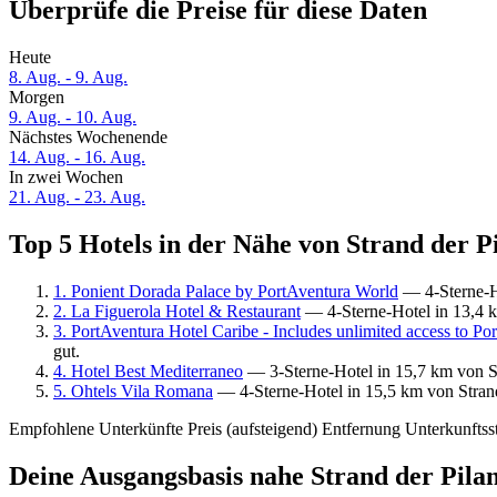
Überprüfe die Preise für diese Daten
Heute
8. Aug. - 9. Aug.
Morgen
9. Aug. - 10. Aug.
Nächstes Wochenende
14. Aug. - 16. Aug.
In zwei Wochen
21. Aug. - 23. Aug.
Top 5 Hotels in der Nähe von Strand der Pi
1. Ponient Dorada Palace by PortAventura World
— 4-Sterne-Ho
2. La Figuerola Hotel & Restaurant
— 4-Sterne-Hotel in 13,4 k
3. PortAventura Hotel Caribe - Includes unlimited access to Po
gut.
4. Hotel Best Mediterraneo
— 3-Sterne-Hotel in 15,7 km von St
5. Ohtels Vila Romana
— 4-Sterne-Hotel in 15,5 km von Strand
Empfohlene Unterkünfte
Preis (aufsteigend)
Entfernung
Unterkunftss
Deine Ausgangsbasis nahe Strand der Pila