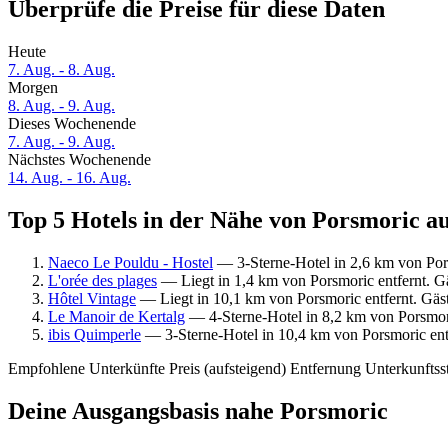
Überprüfe die Preise für diese Daten
Heute
7. Aug. - 8. Aug.
Morgen
8. Aug. - 9. Aug.
Dieses Wochenende
7. Aug. - 9. Aug.
Nächstes Wochenende
14. Aug. - 16. Aug.
Top 5 Hotels in der Nähe von Porsmoric au
Naeco Le Pouldu - Hostel
— 3-Sterne-Hotel in 2,6 km von Por
L'orée des plages
— Liegt in 1,4 km von Porsmoric entfernt. 
Hôtel Vintage
— Liegt in 10,1 km von Porsmoric entfernt. Gä
Le Manoir de Kertalg
— 4-Sterne-Hotel in 8,2 km von Porsmor
ibis Quimperle
— 3-Sterne-Hotel in 10,4 km von Porsmoric ent
Empfohlene Unterkünfte
Preis (aufsteigend)
Entfernung
Unterkunftss
Deine Ausgangsbasis nahe Porsmoric