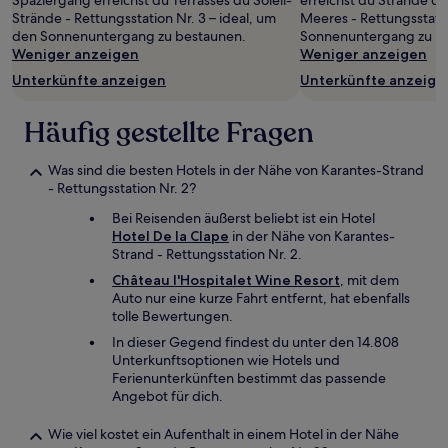
Spaziergang erreichst du Terrasses du Soleil-
erreichst du Strände de
ändern.
Strände - Rettungsstation Nr. 3 – ideal, um
Meeres - Rettungsstatio
Es
den Sonnenuntergang zu bestaunen.
Sonnenuntergang zu b
können
Weniger anzeigen
Weniger anzeigen
zusätzliche
Unterkünfte anzeigen
Unterkünfte anzeige
Bedingungen
gelten.
Häufig gestellte Fragen
Was sind die besten Hotels in der Nähe von Karantes-Strand
- Rettungsstation Nr. 2?
Bei Reisenden äußerst beliebt ist ein Hotel
Hotel De la Clape
in der Nähe von Karantes-
Strand - Rettungsstation Nr. 2.
Château l'Hospitalet Wine Resort
, mit dem
Auto nur eine kurze Fahrt entfernt, hat ebenfalls
tolle Bewertungen.
In dieser Gegend findest du unter den 14.808
Unterkunftsoptionen wie Hotels und
Ferienunterkünften bestimmt das passende
Angebot für dich.
Wie viel kostet ein Aufenthalt in einem Hotel in der Nähe