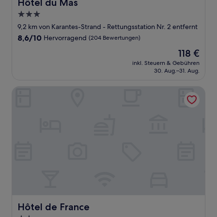
Hôtel du Mas
Hôtel du Mas
3.0-
Sterne-
9,2 km von Karantes-Strand - Rettungsstation Nr. 2 entfernt
Unterkunft
8.6
8,6/10
Hervorragend
(204 Bewertungen)
von
Der
118 €
10,
Preis
Hervorragend,
inkl. Steuern & Gebühren
beträgt
30. Aug.–31. Aug.
(204
118 €
Bewertungen)
Hôtel de France
Hôtel de France
Hôtel de France