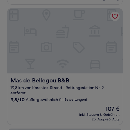
134 €
Bewertungen)
Mas de Bellegou B&B
Mas de Bellegou B&B
Mas de Bellegou B&B
19,8 km von Karantes-Strand - Rettungsstation Nr. 2
entfernt
9.8
9,8/10
Außergewöhnlich
(14 Bewertungen)
von
Der
107 €
10,
Preis
Außergewöhnlich,
inkl. Steuern & Gebühren
beträgt
25. Aug.–26. Aug.
(14
107 €
Bewertungen)