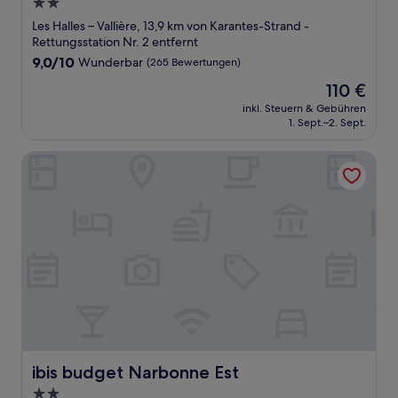
2.0-
Sterne-
Les Halles – Vallière, 13,9 km von Karantes-Strand -
Unterkunft
Rettungsstation Nr. 2 entfernt
9.0
9,0/10
Wunderbar
(265 Bewertungen)
von
Der
110 €
10,
Preis
Wunderbar,
inkl. Steuern & Gebühren
beträgt
1. Sept.–2. Sept.
(265
110 €
Bewertungen)
ibis budget Narbonne Est
ibis budget Narbonne Est
ibis budget Narbonne Est
2.0-