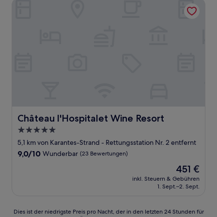
Château l'Hospitalet Wine Resort
Château l'Hospitalet Wine Resort
Château l'Hospitalet Wine Resort
5.0-
Sterne-
5,1 km von Karantes-Strand - Rettungsstation Nr. 2 entfernt
Unterkunft
9.0
9,0/10
Wunderbar
(23 Bewertungen)
von
Der
451 €
10,
Preis
Wunderbar,
inkl. Steuern & Gebühren
beträgt
1. Sept.–2. Sept.
(23
451 €
Bewertungen)
Dies
Dies ist der niedrigste Preis pro Nacht, der in den letzten 24 Stunden für