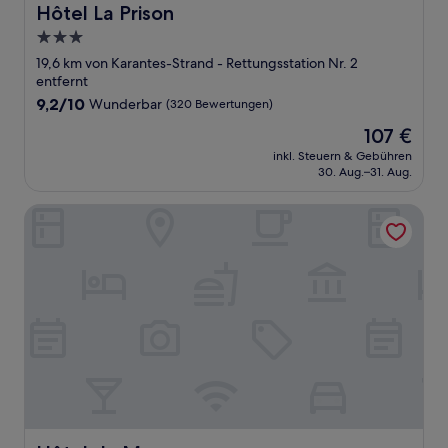
Hôtel La Prison
Hôtel La Prison
3.0-
Sterne-
19,6 km von Karantes-Strand - Rettungsstation Nr. 2
Unterkunft
entfernt
9.2
9,2/10
Wunderbar
(320 Bewertungen)
von
Der
107 €
10,
Preis
Wunderbar,
inkl. Steuern & Gebühren
beträgt
30. Aug.–31. Aug.
(320
107 €
Bewertungen)
Hôtel du Mas