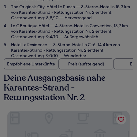
The Originals City, Hôtel Le Puech
— 3-Sterne-Hotel in 15,3 km
von Karantes-Strand - Rettungsstation Nr. 2 entfernt.
Gästebewertung: 8,8/10 — Hervorragend.
Le C Boutique Hôtel
— 4-Sterne-Hotel in Convention, 13,7 km
von Karantes-Strand - Rettungsstation Nr. 2 entfernt.
Gästebewertung: 9,4/10 — Außergewöhnlich.
Hotel La Residence
— 3-Sterne-Hotel in Cité, 14,4 km von
Karantes-Strand - Rettungsstation Nr. 2 entfernt.
Gästebewertung: 9,0/10 — Wunderbar.
Empfohlene Unterkünfte
Preis (aufsteigend)
Ent
Deine Ausgangsbasis nahe
Karantes-Strand -
Rettungsstation Nr. 2
Hotel De la Clape