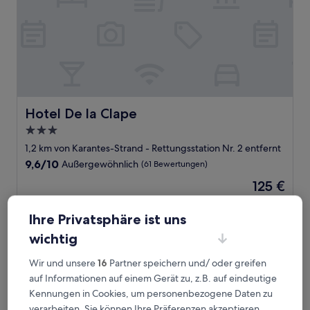
Hotel De la Clape
Hotel De la Clape
3.0-
Sterne-
1,2 km von Karantes-Strand - Rettungsstation Nr. 2 entfernt
Unterkunft
9.6
9,6/10
Außergewöhnlich
(61 Bewertungen)
von
Der
125 €
10,
Preis
Außergewöhnlich,
inkl. Steuern & Gebühren
beträgt
1. Sept.–2. Sept.
(61
Ihre Privatsphäre ist uns
125 €
Bewertungen)
wichtig
VVF Narbonne-Plage Saint-Pierre-la-Mer
Wir und unsere
16
Partner speichern und/ oder greifen
auf Informationen auf einem Gerät zu, z.B. auf eindeutige
Kennungen in Cookies, um personenbezogene Daten zu
verarbeiten. Sie können Ihre Präferenzen akzeptieren