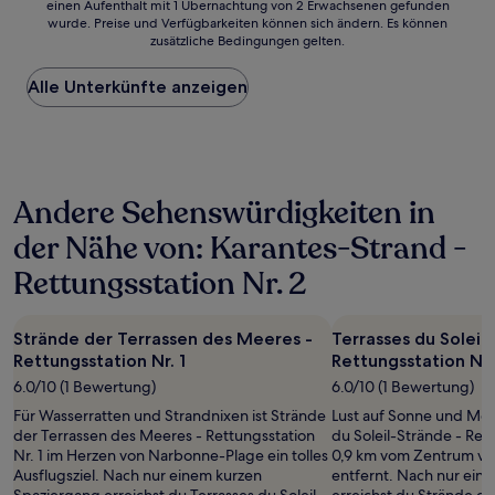
einen Aufenthalt mit 1 Übernachtung von 2 Erwachsenen gefunden
ist
wurde. Preise und Verfügbarkeiten können sich ändern. Es können
der
zusätzliche Bedingungen gelten.
niedrigste
Preis
Alle Unterkünfte anzeigen
pro
Nacht,
der
in
den
letzten
Andere Sehenswürdigkeiten in
24 Stunden
für
der Nähe von: Karantes-Strand -
einen
Aufenthalt
Rettungsstation Nr. 2
mit
1 Übernachtung
von
Strände der Terrassen des Meeres -
Terrasses du Soleil
2 Erwachsenen
Rettungsstation Nr. 1
Rettungsstation Nr.
gefunden
wurde.
6.0/10 (1 Bewertung)
6.0/10 (1 Bewertung)
Preise
Für Wasserratten und Strandnixen ist Strände
Lust auf Sonne und Mee
und
der Terrassen des Meeres - Rettungsstation
du Soleil-Strände - Rett
Verfügbarkeiten
Nr. 1 im Herzen von Narbonne-Plage ein tolles
0,9 km vom Zentrum v
können
Ausflugsziel. Nach nur einem kurzen
entfernt. Nach nur ein
sich