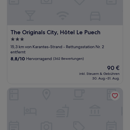
The Originals City, Hôtel Le Puech
The Originals City, Hôtel Le Puech
3.0-
Sterne-
15,3 km von Karantes-Strand - Rettungsstation Nr. 2
Unterkunft
entfernt
8.8
8,8/10
Hervorragend
(362 Bewertungen)
von
Der
90 €
10,
Preis
Hervorragend,
inkl. Steuern & Gebühren
beträgt
30. Aug.–31. Aug.
(362
90 €
Bewertungen)
Le C Boutique Hôtel