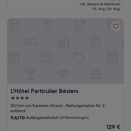
Preis
Sehr
inkl. Steuern & Gebühren
beträgt
23. Aug.–24. Aug.
gut,
63 €
(70
Bewertungen)
L'Hôtel Particulier Béziers
L'Hôtel Particulier Béziers
L'Hôtel Particulier Béziers
4.0-
Sterne-
20,1 km von Karantes-Strand - Rettungsstation Nr. 2
Unterkunft
entfernt
9.6
9,6/10
Außergewöhnlich
(69 Bewertungen)
von
Der
129 €
10,