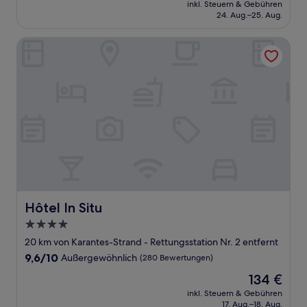
Preis
Außergewöhnlich,
inkl. Steuern & Gebühren
beträgt
24. Aug.–25. Aug.
(69
129 €
Bewertungen)
Hôtel In Situ
Hôtel In Situ
Hôtel In Situ
4.0-
Sterne-
20 km von Karantes-Strand - Rettungsstation Nr. 2 entfernt
Unterkunft
9.6
9,6/10
Außergewöhnlich
(280 Bewertungen)
von
Der
134 €
10,
Preis
Außergewöhnlich,
inkl. Steuern & Gebühren
beträgt
17. Aug.–18. Aug.
(280