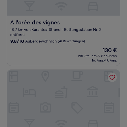
A l'orée des vignes
A l'orée des vignes
18,7 km von Karantes-Strand - Rettungsstation Nr. 2
entfernt
9.8
9,8/10
Außergewöhnlich
(41 Bewertungen)
von
Der
130 €
10,
Preis
Außergewöhnlich,
inkl. Steuern & Gebühren
beträgt
16. Aug.–17. Aug.
(41
130 €
Bewertungen)
Casa Belle