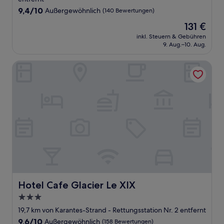
9.4
9,4/10
Außergewöhnlich
(140 Bewertungen)
von
Der
131 €
10,
Preis
Außergewöhnlich,
inkl. Steuern & Gebühren
beträgt
9. Aug.–10. Aug.
(140
131 €
Bewertungen)
Hotel Cafe Glacier Le XIX
Hotel Cafe Glacier Le XIX
Hotel Cafe Glacier Le XIX
3.0-
Sterne-
19,7 km von Karantes-Strand - Rettungsstation Nr. 2 entfernt
Unterkunft
9.6
9,6/10
Außergewöhnlich
(158 Bewertungen)