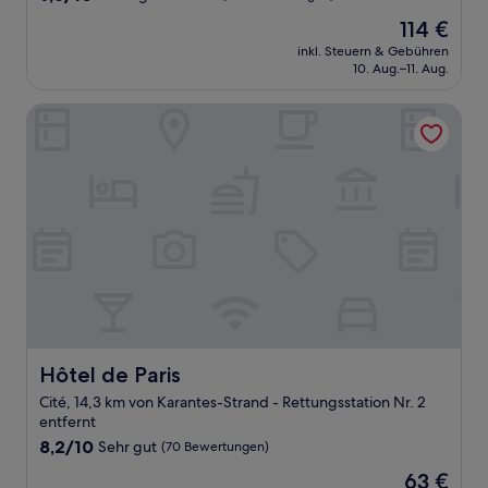
von
Der
114 €
10,
Preis
Außergewöhnlich,
inkl. Steuern & Gebühren
beträgt
10. Aug.–11. Aug.
(158
114 €
Bewertungen)
Hôtel de Paris
Hôtel de Paris
Hôtel de Paris
Cité, 14,3 km von Karantes-Strand - Rettungsstation Nr. 2
entfernt
8.2
8,2/10
Sehr gut
(70 Bewertungen)
von
Der
63 €
10,