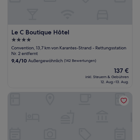
Le C Boutique Hôtel
Le C Boutique Hôtel
4.0-
Sterne-
Convention, 13,7 km von Karantes-Strand - Rettungsstation
Unterkunft
Nr. 2 entfernt
9.4
9,4/10
Außergewöhnlich
(142 Bewertungen)
von
Der
137 €
10,
Preis
Außergewöhnlich,
inkl. Steuern & Gebühren
beträgt
12. Aug.–13. Aug.
(142
137 €
Bewertungen)
Hotel La Residence