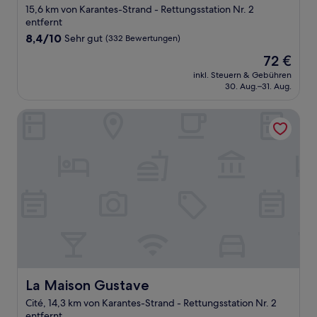
Sterne-
15,6 km von Karantes-Strand - Rettungsstation Nr. 2
Unterkunft
entfernt
8.4
8,4/10
Sehr gut
(332 Bewertungen)
von
Der
72 €
10,
Preis
Sehr
inkl. Steuern & Gebühren
beträgt
30. Aug.–31. Aug.
gut,
72 €
(332
Bewertungen)
La Maison Gustave
La Maison Gustave
La Maison Gustave
Cité, 14,3 km von Karantes-Strand - Rettungsstation Nr. 2
entfernt