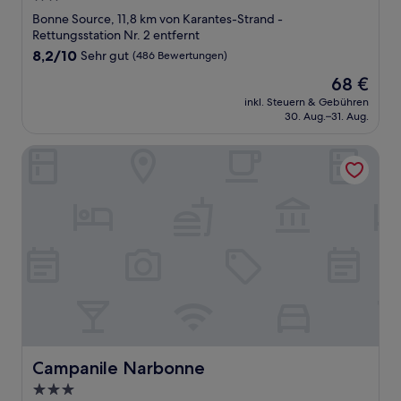
Sterne-
Bonne Source, 11,8 km von Karantes-Strand -
Unterkunft
Rettungsstation Nr. 2 entfernt
8.2
8,2/10
Sehr gut
(486 Bewertungen)
von
Der
68 €
10,
Preis
Sehr
inkl. Steuern & Gebühren
beträgt
30. Aug.–31. Aug.
gut,
68 €
(486
Bewertungen)
Campanile Narbonne
Campanile Narbonne
Campanile Narbonne
3.0-