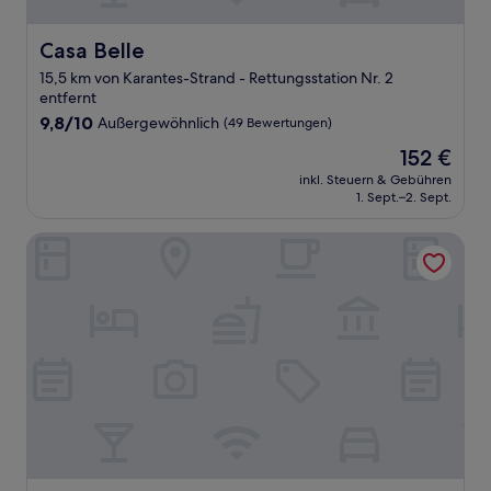
Casa Belle
Casa Belle
15,5 km von Karantes-Strand - Rettungsstation Nr. 2
entfernt
9.8
9,8/10
Außergewöhnlich
(49 Bewertungen)
von
Der
152 €
10,
Preis
Außergewöhnlich,
inkl. Steuern & Gebühren
beträgt
1. Sept.–2. Sept.
(49
152 €
Bewertungen)
Hôtel La Prison