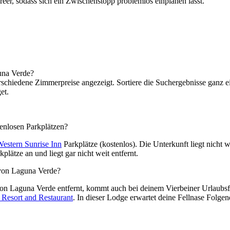
eer, sodass sich ein Zwischenstopp problemlos einplanen lässt.
guna Verde?
hiedene Zimmerpreise angezeigt. Sortiere die Suchergebnisse ganz ein
et.
enlosen Parkplätzen?
Western Sunrise Inn
Parkplätze (kostenlos). Die Unterkunft liegt nicht 
kplätze an und liegt gar nicht weit entfernt.
 von Laguna Verde?
 von Laguna Verde entfernt, kommt auch bei deinem Vierbeiner Urlaubsf
 Resort and Restaurant
. In dieser Lodge erwartet deine Fellnase Folgen