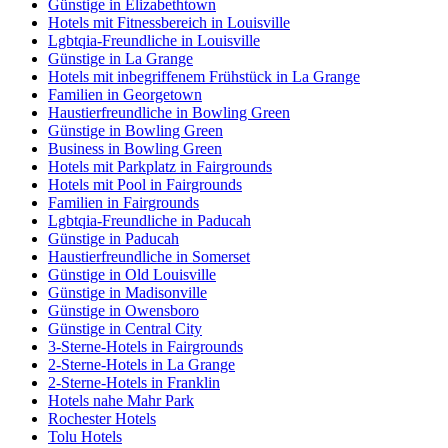
Günstige in Elizabethtown
Hotels mit Fitnessbereich in Louisville
Lgbtqia-Freundliche in Louisville
Günstige in La Grange
Hotels mit inbegriffenem Frühstück in La Grange
Familien in Georgetown
Haustierfreundliche in Bowling Green
Günstige in Bowling Green
Business in Bowling Green
Hotels mit Parkplatz in Fairgrounds
Hotels mit Pool in Fairgrounds
Familien in Fairgrounds
Lgbtqia-Freundliche in Paducah
Günstige in Paducah
Haustierfreundliche in Somerset
Günstige in Old Louisville
Günstige in Madisonville
Günstige in Owensboro
Günstige in Central City
3-Sterne-Hotels in Fairgrounds
2-Sterne-Hotels in La Grange
2-Sterne-Hotels in Franklin
Hotels nahe Mahr Park
Rochester Hotels
Tolu Hotels