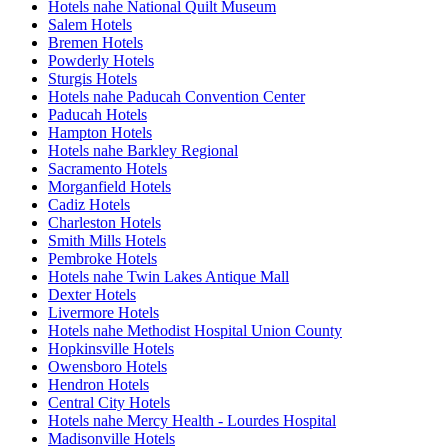
Hotels nahe National Quilt Museum
Salem Hotels
Bremen Hotels
Powderly Hotels
Sturgis Hotels
Hotels nahe Paducah Convention Center
Paducah Hotels
Hampton Hotels
Hotels nahe Barkley Regional
Sacramento Hotels
Morganfield Hotels
Cadiz Hotels
Charleston Hotels
Smith Mills Hotels
Pembroke Hotels
Hotels nahe Twin Lakes Antique Mall
Dexter Hotels
Livermore Hotels
Hotels nahe Methodist Hospital Union County
Hopkinsville Hotels
Owensboro Hotels
Hendron Hotels
Central City Hotels
Hotels nahe Mercy Health - Lourdes Hospital
Madisonville Hotels