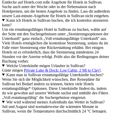
Entdecke auf Hotels.com tolle Angebote für Hotels in Sullivan.
Suche auch unter der Woche oder in der Nebensaison nach
Hotelpreisen, um die besten Angebote zu finden. Lass dir außerdem
unsere Last-minute-Angebote für Hotels in Sullivan nicht entgehen.
Kann ich Hotels in Sullivan buchen, die ich kostenlos stornieren
kann?
Um ein erstattungsfähiges Hotel in Sullivan zu buchen, wähle auf
der Seite mit den Suchergebnissen unter „Stornierungsoptionen der
Unterkunft" ganz einfach „Voll erstattungsfähige Unterkunft" aus.
Viele Hotels ermöglichen die kostenlose Stornierung, sodass du im
Falle einer Stornierung eine Rückerstattung erhältst. Bei einigen
Hotels ist es erforderlich, dass die Stornierung mindestens 24
Stunden vor der Anreise erfolgt. Prüfe also die Bedingungen deiner
Buchung vorher.
Welche Unterkünfte mögen Urlauber in Sullivan?
Gäste mögen
Private Lake & Dock: Log Cabin, 2 Mi to Clay!
.
Kann man in Sullivan erstattungsfähige Unterkünfte buchen?
Wenn Sie sich die Möglichkeit wünschen, Ihre Reisepläne für
Sullivan bei Bedarf ändern zu können, bieten viele Hotels
erstattungsfähige* Optionen. Diese Unterkünfte findest du, indem
du wie gewohnt auf unserer Website suchst und mithilfe des Filters
„Voll erstattungsfähig" die Suchergebnisse eingrenzt.
Wie wird während meines Aufenthalts das Wetter in Sullivan?
Juli und August sind normalerweise die wärmsten Monate in
Sullivan, wenn die Temperaturen durchschnittlich 24 °C betragen.