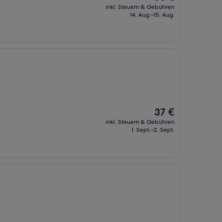
Preis
inkl. Steuern & Gebühren
beträgt
14. Aug.–15. Aug.
66 €
Der
37 €
Preis
inkl. Steuern & Gebühren
beträgt
1. Sept.–2. Sept.
37 €