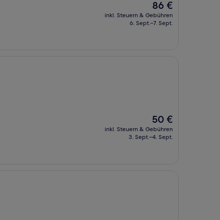
Der
86 €
Preis
inkl. Steuern & Gebühren
beträgt
6. Sept.–7. Sept.
86 €
Der
50 €
Preis
inkl. Steuern & Gebühren
beträgt
3. Sept.–4. Sept.
50 €