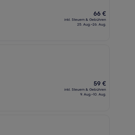
Der
66 €
Preis
inkl. Steuern & Gebühren
beträgt
25. Aug.–26. Aug.
66 €
Der
59 €
Preis
inkl. Steuern & Gebühren
beträgt
9. Aug.–10. Aug.
59 €