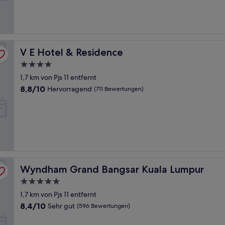
(1.001
Bewertungen)
V E Hotel & Residence
V E Hotel & Residence
4.0-
Sterne-
1,7 km von Pjs 11 entfernt
Unterkunft
8.8
8,8/10
Hervorragend
(711 Bewertungen)
von
10,
Hervorragend,
(711
Bewertungen)
Wyndham Grand Bangsar Kuala Lumpur
Wyndham Grand Bangsar Kuala Lumpur
5.0-
Sterne-
1,7 km von Pjs 11 entfernt
Unterkunft
8.4
8,4/10
Sehr gut
(596 Bewertungen)
von
10,