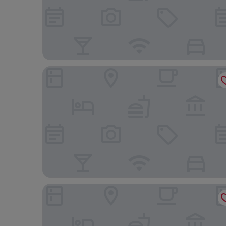
St. Giles Boulevard Hotel
Holiday Inn Kuala Lumpur Bangsar by IHG