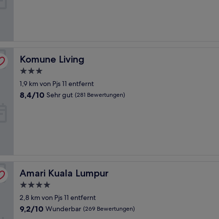
Sehr
gut,
(596
Bewertungen)
Komune Living
Komune Living
3.0-
Sterne-
1,9 km von Pjs 11 entfernt
Unterkunft
8.4
8,4/10
Sehr gut
(281 Bewertungen)
von
10,
Sehr
gut,
(281
Bewertungen)
Amari Kuala Lumpur
Amari Kuala Lumpur
4.0-
Sterne-
2,8 km von Pjs 11 entfernt
Unterkunft
9.2
9,2/10
Wunderbar
(269 Bewertungen)
von