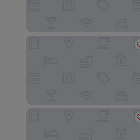
Cititel Mid Valley
Sofitel Kuala Lumpur Damansara