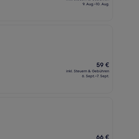
beträgt
9. Aug.–10. Aug.
74 €
Der
59 €
Preis
inkl. Steuern & Gebühren
beträgt
6. Sept.–7. Sept.
59 €
Der
66 €