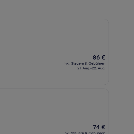
Der
86 €
Preis
inkl. Steuern & Gebühren
beträgt
21. Aug.–22. Aug.
86 €
Der
74 €
Preis
inkl. Steuern & Gebühren