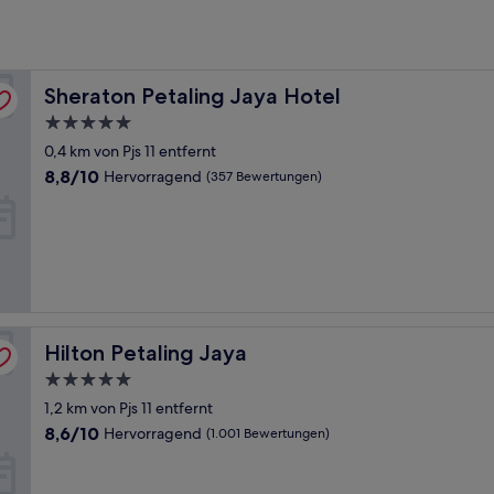
Sheraton Petaling Jaya Hotel
Sheraton Petaling Jaya Hotel
5.0-
Sterne-
0,4 km von Pjs 11 entfernt
Unterkunft
8.8
8,8/10
Hervorragend
(357 Bewertungen)
von
10,
Hervorragend,
(357
Bewertungen)
Hilton Petaling Jaya
Hilton Petaling Jaya
5.0-
Sterne-
1,2 km von Pjs 11 entfernt
Unterkunft
8.6
8,6/10
Hervorragend
(1.001 Bewertungen)
von
10,
Hervorragend,