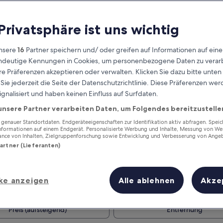
 Privatsphäre ist uns wichtig
nsere
16
Partner speichern und/ oder greifen auf Informationen auf ein
eindeutige Kennungen in Cookies, um personenbezogene Daten zu verarb
e Präferenzen akzeptieren oder verwalten. Klicken Sie dazu bitte unten
ie jederzeit die Seite der Datenschutzrichtlinie. Diese Präferenzen we
ignalisiert und haben keinen Einfluss auf Surfdaten.
unsere Partner verarbeiten Daten, um Folgendes bereitzustelle
Verdiene Prämien für jede
wahrgenommene Übernachtung
enauer Standortdaten. Endgeräteeigenschaften zur Identifikation aktiv abfragen. Spei
Informationen auf einem Endgerät. Personalisierte Werbung und Inhalte, Messung von We
ance von Inhalten, Zielgruppenforschung sowie Entwicklung und Verbesserung von Ange
Partner (Lieferanten)
ke anzeigen
Alle ablehnen
Akze
Morgen
Dieses Wochenende
7. Aug. - 8. Aug.
7. Aug. - 9. Aug.
Preis (aufsteigend)
Entfernung