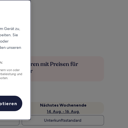
em Gerät zu,
eiten. Sie
 oder
rden unseren
n:
Mehr sparen mit Preisen für
Mitglieder
chern von oder
rbeleistung und
boten.
ptieren
Nächstes Wochenende
14. Aug. - 16. Aug.
Unterkunftsstandard