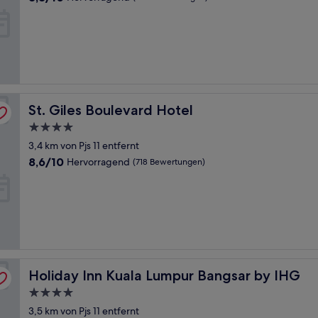
von
10,
Hervorragend,
(428
Bewertungen)
St. Giles Boulevard Hotel
St. Giles Boulevard Hotel
4.0-
Sterne-
3,4 km von Pjs 11 entfernt
Unterkunft
8.6
8,6/10
Hervorragend
(718 Bewertungen)
von
10,
Hervorragend,
(718
Bewertungen)
Holiday Inn Kuala Lumpur Bangsar by IHG
Holiday Inn Kuala Lumpur Bangsar by IHG
4.0-
Sterne-
3,5 km von Pjs 11 entfernt