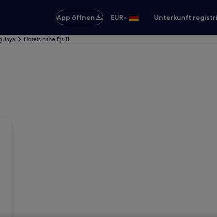
•
App öffnen
EUR
Unterkunft registr
g Jaya
Hotels nahe Pjs 11