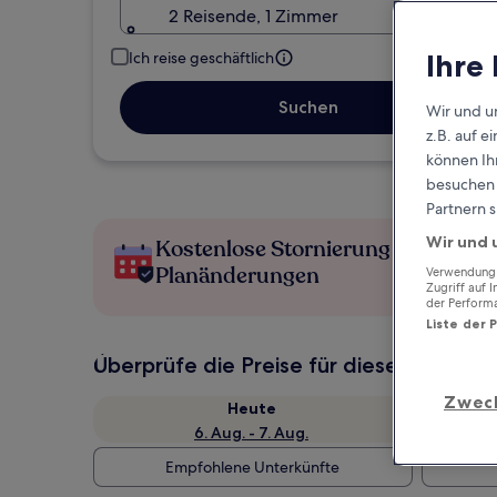
2 Reisende, 1 Zimmer
Ihre
Ich reise geschäftlich
Suchen
Wir und u
z.B. auf 
können Ihr
besuchen S
Partnern s
Wir und 
Kostenlose Stornierung bei
Planänderungen
Verwendung g
Zugriff auf 
der Perform
Liste der 
Überprüfe die Preise für diese Daten
Zwec
Heute
6. Aug. - 7. Aug.
Empfohlene Unterkünfte