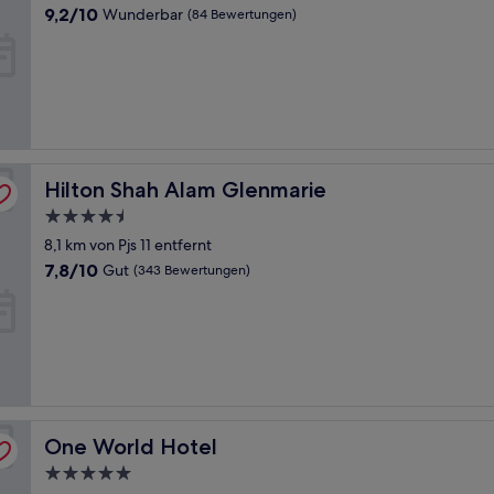
Unterkunft
9.2
9,2/10
Wunderbar
(84 Bewertungen)
von
10,
Wunderbar,
(84
Bewertungen)
Hilton Shah Alam Glenmarie
Hilton Shah Alam Glenmarie
4.5-
Sterne-
8,1 km von Pjs 11 entfernt
Unterkunft
7.8
7,8/10
Gut
(343 Bewertungen)
von
10,
Gut,
(343
Bewertungen)
One World Hotel
One World Hotel
5.0-