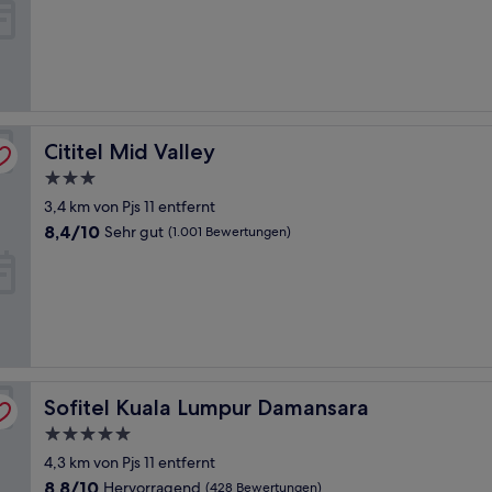
10,
Wunderbar,
(269
Bewertungen)
Cititel Mid Valley
Cititel Mid Valley
3.0-
Sterne-
3,4 km von Pjs 11 entfernt
Unterkunft
8.4
8,4/10
Sehr gut
(1.001 Bewertungen)
von
10,
Sehr
gut,
(1.001
Bewertungen)
Sofitel Kuala Lumpur Damansara
Sofitel Kuala Lumpur Damansara
5.0-
Sterne-
4,3 km von Pjs 11 entfernt
Unterkunft
8.8
8,8/10
Hervorragend
(428 Bewertungen)