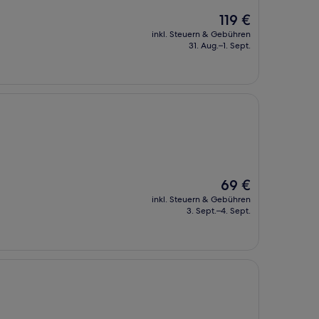
Der
119 €
Preis
inkl. Steuern & Gebühren
beträgt
31. Aug.–1. Sept.
119 €
Der
69 €
Preis
inkl. Steuern & Gebühren
beträgt
3. Sept.–4. Sept.
69 €