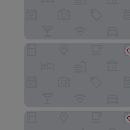
Hilton Shah Alam Glenmarie
One World Hotel