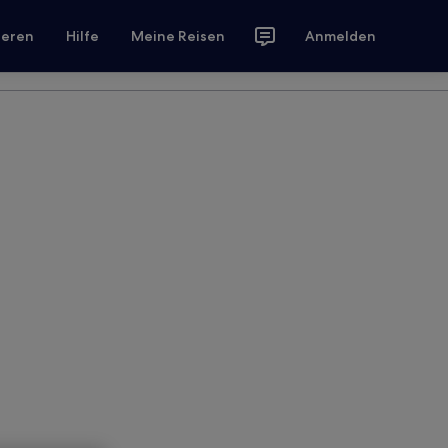
ieren
Hilfe
Meine Reisen
Anmelden