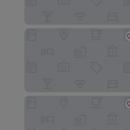
Komune Living
Amari Kuala Lumpur