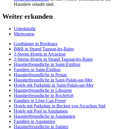
Haustiere erlaubt sind.
Weiter erkunden
Unterkünfte
Mietwagen
Gasthäuser in Bordeaux
B&B in Strand Taussat-les-Bains
3-Sterne-Hotels in Arcachon
3-Sterne-Hotels in Strand Taussat-les-Bains
Haustierfreundliche in Saint-Émilion
Familien in Saint-Émilion
Haustierfreundliche in Pessac
Haustierfreundliche in Saint-Palais-sur-Mer
Hotels mit Parkplatz in Saint-Palais-sur-Mer
Haustierfreundliche in Libourne
Haustierfreundliche in Rochefort
Familien in Lège-Cap-Ferret
Hotels mit Parkplatz in Becken von Arcachon Süd
Hotels mit Pool in Aquitanien
Haustierfreundliche in Aquitanien
Familien in Aquitanien
Haustierfreundliche in Saintes