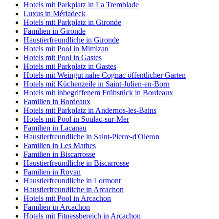
Hotels mit Parkplatz in La Tremblade
Luxus in Mériadeck
Hotels mit Parkplatz in Gironde
Familien in Gironde
Haustierfreundliche in Gironde
Hotels mit Pool in Mimizan
Hotels mit Pool in Gastes
Hotels mit Parkplatz in Gastes
Hotels mit Weingut nahe Cognac öffentlicher Garten
Hotels mit Küchenzeile in Saint-Julien-en-Born
Hotels mit inbegriffenem Frühstück in Bordeaux
Familien in Bordeaux
Hotels mit Parkplatz in Andernos-les-Bains
Hotels mit Pool in Soulac-sur-Mer
Familien in Lacanau
Haustierfreundliche in Saint-Pierre-d'Oleron
Familien in Les Mathes
Familien in Biscarrosse
Haustierfreundliche in Biscarrosse
Familien in Royan
Haustierfreundliche in Lormont
Haustierfreundliche in Arcachon
Hotels mit Pool in Arcachon
Familien in Arcachon
Hotels mit Fitnessbereich in Arcachon