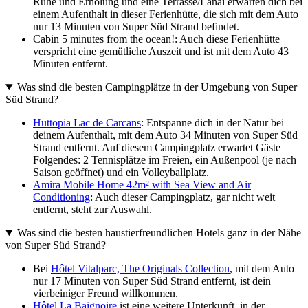
Ruhe und Erholung und eine Terrasse/Lanai erwarten dich bei
einem Aufenthalt in dieser Ferienhütte, die sich mit dem Auto
nur 13 Minuten von Super Süd Strand befindet.
Cabin 5 minutes from the ocean!: Auch diese Ferienhütte
verspricht eine gemütliche Auszeit und ist mit dem Auto 43
Minuten entfernt.
Was sind die besten Campingplätze in der Umgebung von Super
Süd Strand?
Huttopia Lac de Carcans
: Entspanne dich in der Natur bei
deinem Aufenthalt, mit dem Auto 34 Minuten von Super Süd
Strand entfernt. Auf diesem Campingplatz erwartet Gäste
Folgendes: 2 Tennisplätze im Freien, ein Außenpool (je nach
Saison geöffnet) und ein Volleyballplatz.
Amira Mobile Home 42m² with Sea View and Air
Conditioning
: Auch dieser Campingplatz, gar nicht weit
entfernt, steht zur Auswahl.
Was sind die besten haustierfreundlichen Hotels ganz in der Nähe
von Super Süd Strand?
Bei
Hôtel Vitalparc, The Originals Collection
, mit dem Auto
nur 17 Minuten von Super Süd Strand entfernt, ist dein
vierbeiniger Freund willkommen.
Hôtel La Baignoire
ist eine weitere Unterkunft, in der