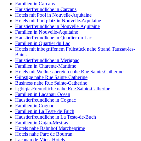
Familien in Carcans
Haustierfreundliche in Carcans
Hotels mit Pool in Nouvelle-Aquitaine
Hotels mit Parkplatz in Nouvelle-Aquitaine
Haustierfreundliche in Nouvelle-Aquitaine
Familien in Nouvelle-Aquitaine
Haustierfreundliche in Quartier du Lac
Familien in Quartier du Lac
Hotels mit inbegriffenem Frühstück nahe Strand Taussat-les-
Bains
Haustierfreundliche in Merignac
Familien in Charente-Maritime
Hotels mit Wellnessbereich nahe Rue Sainte-Catherine
Günstige nahe Rue Sainte-Catherine
Business nahe Rue Sainte-Catherine
Lgbtqia-Freundliche nahe Rue Sainte-Catherine
Familien in Lacanau-Ocean
Haustierfreundliche in Cognac
Familien in Cognac
Familien in La Teste-de-Buch
Haustierfreundliche in La Teste-de-Buch
Familien in Gujan-Mestras
Hotels nahe Bahnhof Marcheprime
Hotels nahe Parc de Bourran
Lacanau de Mios: Hotels