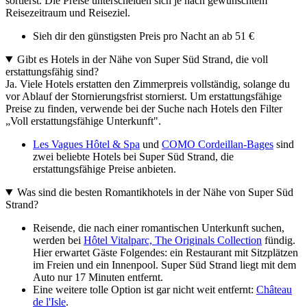
sortierst. Die Preise unterscheiden sich je nach gewünschtem
Reisezeitraum und Reiseziel.
Sieh dir den günstigsten Preis pro Nacht an ab 51 €
Gibt es Hotels in der Nähe von Super Süd Strand, die voll
erstattungsfähig sind?
Ja. Viele Hotels erstatten den Zimmerpreis vollständig, solange du
vor Ablauf der Stornierungsfrist stornierst. Um erstattungsfähige
Preise zu finden, verwende bei der Suche nach Hotels den Filter
„Voll erstattungsfähige Unterkunft".
Les Vagues Hôtel & Spa
und
COMO Cordeillan‑Bages
sind
zwei beliebte Hotels bei Super Süd Strand, die
erstattungsfähige Preise anbieten.
Was sind die besten Romantikhotels in der Nähe von Super Süd
Strand?
Reisende, die nach einer romantischen Unterkunft suchen,
werden bei
Hôtel Vitalparc, The Originals Collection
fündig.
Hier erwartet Gäste Folgendes: ein Restaurant mit Sitzplätzen
im Freien und ein Innenpool. Super Süd Strand liegt mit dem
Auto nur 17 Minuten entfernt.
Eine weitere tolle Option ist gar nicht weit entfernt:
Château
de l'Isle
.