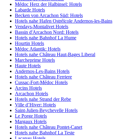
Médoc Herz der Halbinsel: Hotels
Labarde Hotels
Becken von Arcachon Süd: Hotels
Hotels nahe Hafen Ostréïcole Andernos-les-Bains
Vendays-Montalivet Hotels
Bassin d'Arcachon Nord: Hotels
Hotels nahe Bahnhof La Hume
Hourtin Hotels
Médoc Atlantik: Hotels
Hotels nahe Château Haut-Bages Liberal
Marcheprime Hotels
Haute Hotels
Andernos-Les-Bains Hotels
Hotels nahe Château Ferriere
Cussac-Fort-Médoc Hotels
Arcins Hotels
Arcachon Hotels
Hotels nahe Strand der Rebe
Ville d’Hiver: Hotels
Saint-Julien-Beychevelle Hotels
Le Porge Hotels
Margaux Hotels
Hotels nahe Château Pontet-Canet
Hotels nahe Bahnhof La Teste
Lacanau Hotels