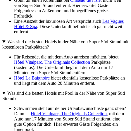
Gönn dir einen Aufenthalt bei
Château de l'Isle
, nicht weit
von Super Süd Strand entfernt. Hier erwartet Gäste
Folgendes: ein Außenpool und inbegriffenes großes
Frühstück.
Eine Auszeit der luxuriösen Art verspricht auch
Les Vagues
Hôtel & Spa
. Diese Unterkunft befindet sich gar nicht weit
entfernt.
Was sind die besten Hotels in der Nähe von Super Süd Strand mit
kostenlosen Parkplätzen?
Für Reisende, die mit dem Auto anreisen möchten, bietet
Hôtel Vitalparc, The Originals Collection
Parkplätze
(kostenlos). Die Unterkunft liegt mit dem Auto nur 17
Minuten von Super Süd Strand entfernt.
Hôtel La Baignoire
bietet ebenfalls kostenlose Parkplätze an
und liegt mit dem Auto 20 Minuten entfernt.
Was sind die besten Hotels mit Pool in der Nähe von Super Süd
Strand?
Schwimmen steht auf deiner Urlaubswunschliste ganz oben?
Dann ist
Hôtel Vitalparc, The Originals Collection
, mit dem
Auto nur 17 Minuten von Super Süd Strand entfernt, eine
gute Option für dich. Hier erwartet Gäste Folgendes: ein
Innenpool.