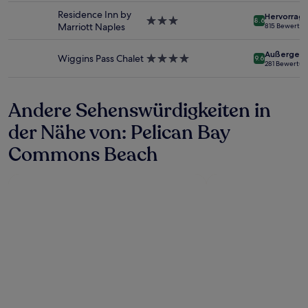
Unterkunft
ändern.
Residence Inn by
Hervorrag
3.0-
Es
8.6
Marriott Naples
815 Bewertu
Sterne-
können
Unterkunft
zusätzliche
Außergewö
Bedingungen
Wiggins Pass Chalet
4.0-
9.6
281 Bewertu
gelten.
Sterne-
Unterkunft
Andere Sehenswürdigkeiten in
der Nähe von: Pelican Bay
Commons Beach