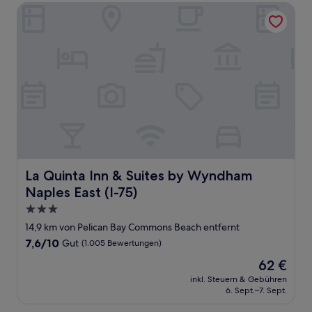
La Quinta Inn & Suites by Wyndham Naples East (I-75)
La Quinta Inn & Suites by Wyndham Naples East (I-75)
La Quinta Inn & Suites by Wyndham
Naples East (I-75)
3.0-
Sterne-
14,9 km von Pelican Bay Commons Beach entfernt
Unterkunft
7.6
7,6/10
Gut
(1.005 Bewertungen)
von
Der
62 €
10,
Preis
Gut,
inkl. Steuern & Gebühren
beträgt
6. Sept.–7. Sept.
(1.005
62 €
Bewertungen)