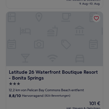
beträgt
9. Aug.–10. Aug.
(2.313
257 €
Bewertungen)
Latitude 26 Waterfront Boutique Resort - Bonita Springs
Latitude 26 Waterfront Boutique Resort - Bonita Springs
Latitude 26 Waterfront Boutique Resort
- Bonita Springs
3.0-
Sterne-
12,2 km von Pelican Bay Commons Beach entfernt
Unterkunft
8.8
8,8/10
Hervorragend
(826 Bewertungen)
von
Der
101 €
10,
Preis
Hervorragend,
inkl. Steuern & Gebühren