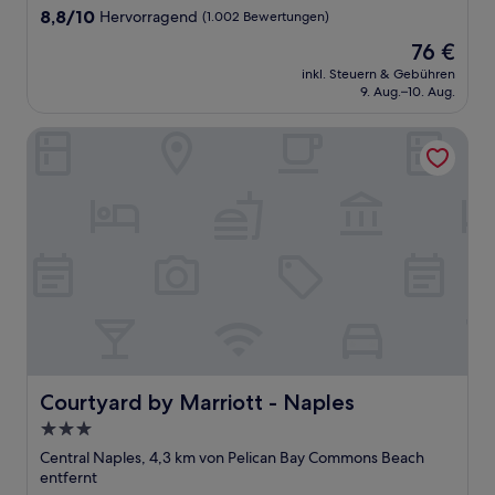
Unterkunft
8.8
8,8/10
Hervorragend
(1.002 Bewertungen)
von
Der
76 €
10,
Preis
Hervorragend,
inkl. Steuern & Gebühren
beträgt
9. Aug.–10. Aug.
(1.002
76 €
Bewertungen)
Courtyard by Marriott - Naples
Courtyard by Marriott - Naples
Courtyard by Marriott - Naples
3.0-
Sterne-
Central Naples, 4,3 km von Pelican Bay Commons Beach
Unterkunft
entfernt