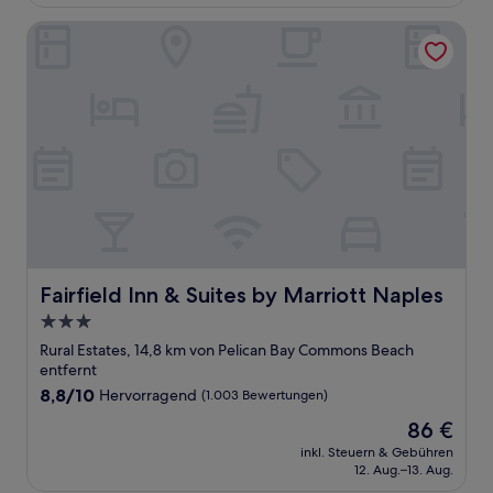
121 €
Bewertungen)
Fairfield Inn & Suites by Marriott Naples
Fairfield Inn & Suites by Marriott Naples
Fairfield Inn & Suites by Marriott Naples
3.0-
Sterne-
Rural Estates, 14,8 km von Pelican Bay Commons Beach
Unterkunft
entfernt
8.8
8,8/10
Hervorragend
(1.003 Bewertungen)
von
Der
86 €
10,
Preis
Hervorragend,
inkl. Steuern & Gebühren
beträgt
12. Aug.–13. Aug.
(1.003
86 €
Bewertungen)