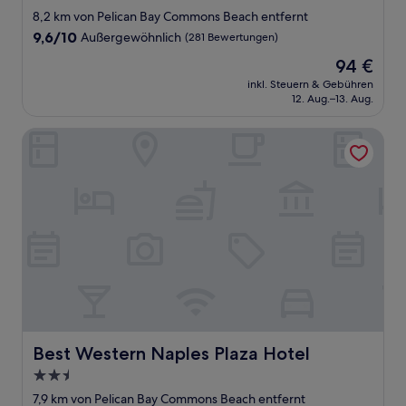
Sterne-
8,2 km von Pelican Bay Commons Beach entfernt
Unterkunft
9.6
9,6/10
Außergewöhnlich
(281 Bewertungen)
von
Der
94 €
10,
Preis
Außergewöhnlich,
inkl. Steuern & Gebühren
beträgt
12. Aug.–13. Aug.
(281
94 €
Bewertungen)
Best Western Naples Plaza Hotel
Best Western Naples Plaza Hotel
Best Western Naples Plaza Hotel
2.5-
Sterne-
7,9 km von Pelican Bay Commons Beach entfernt