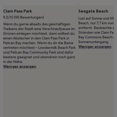
Clam Pass Park
Seagate Beach
9.2/10 (95 Bewertungen)
Lust auf Sonne und Me
Beach, nur 7,7 km vom
Wenn du gerne abseits des geschäftigen
entfernt. Beobachte a
Treibens der Stadt eine Verschnaufpause im
Stränden wie Clam Pass
Grünen einlegen möchtest, dann solltest du
Bay Commons Beach de
einen Abstecher in den Clam Pass Park in
Sonnenuntergang.
Pelican Bay machen. Wenn du dir die Beine
Weniger anzeigen
vertreten möchtest – Lowdermilk Beach Park
und Pelican Bay Community Park sind dafür
bestens geeignet und obendrein noch ganz
in der Nähe.
Weniger anzeigen