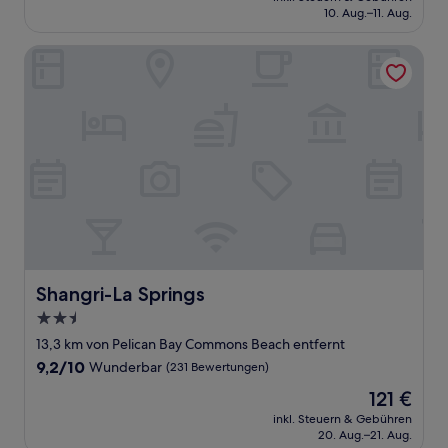
beträgt
10. Aug.–11. Aug.
(826
101 €
Bewertungen)
Shangri-La Springs
Shangri-La Springs
Shangri-La Springs
2.5-
Sterne-
13,3 km von Pelican Bay Commons Beach entfernt
Unterkunft
9.2
9,2/10
Wunderbar
(231 Bewertungen)
von
Der
121 €
10,
Preis
Wunderbar,
inkl. Steuern & Gebühren
beträgt
20. Aug.–21. Aug.
(231