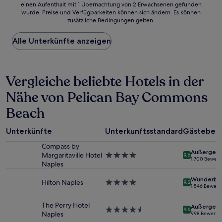
einen Aufenthalt mit 1 Übernachtung von 2 Erwachsenen gefunden
ist
wurde. Preise und Verfügbarkeiten können sich ändern. Es können
der
zusätzliche Bedingungen gelten.
niedrigste
Preis
Alle Unterkünfte anzeigen
pro
Nacht,
der
in
Vergleiche beliebte Hotels in der
den
letzten
Nähe von Pelican Bay Commons
24 Stunden
für
Beach
einen
Aufenthalt
mit
Unterkünfte
Unterkunftsstandard
Gästebew
1 Übernachtung
Compass by
von
Außergewö
Margaritaville Hotel
4.0-
9.6
2 Erwachsenen
1.700 Bewer
Naples
Sterne-
gefunden
Unterkunft
wurde.
Wunderba
Hilton Naples
4.0-
9.2
Preise
1.546 Bewer
Sterne-
und
Unterkunft
Verfügbarkeiten
The Perry Hotel
Außergewö
4.5-
können
9.6
Naples
998 Bewertu
Sterne-
sich