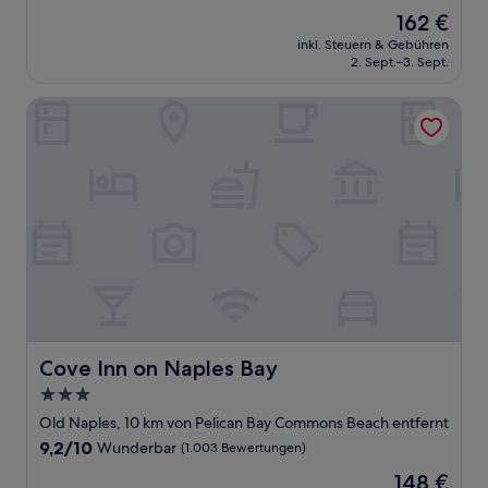
von
Der
162 €
10,
Preis
Außergewöhnlich,
inkl. Steuern & Gebühren
beträgt
2. Sept.–3. Sept.
(416
162 €
Bewertungen)
Cove Inn on Naples Bay
Cove Inn on Naples Bay
Cove Inn on Naples Bay
3.0-
Sterne-
Old Naples, 10 km von Pelican Bay Commons Beach entfernt
Unterkunft
9.2
9,2/10
Wunderbar
(1.003 Bewertungen)
von
Der
148 €
10,