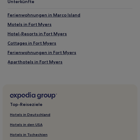
Unterkünfte
Ferienwohnungen in Marco Island
Motels in Fort Myers
Hotel-Resorts in Fort Myers
Cottages in Fort Myers
Ferienwohnungen in Fort Myers
Aparthotels in Fort Myers
Hotels mit Parkplatz in Naples
Hotels mit inbegriffenem Frühstück in Naples
Familien in Naples
Strand in Naples
Top-Reiseziele
Günstige in Naples
Hotels in Deutschland
Lgbtqia-Freundliche in Naples
Hotels in den USA
Hotels mit Pool in Naples
Hotels in Tschechien
Familien in Sanibel