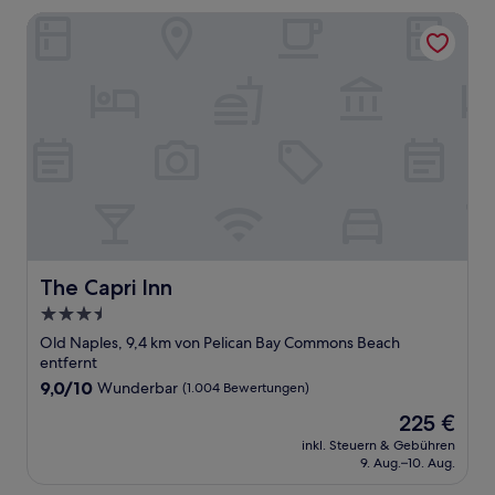
The Capri Inn
The Capri Inn
The Capri Inn
3.5-
Sterne-
Old Naples, 9,4 km von Pelican Bay Commons Beach
Unterkunft
entfernt
9.0
9,0/10
Wunderbar
(1.004 Bewertungen)
von
Der
225 €
10,
Preis
Wunderbar,
inkl. Steuern & Gebühren
beträgt
9. Aug.–10. Aug.
(1.004
225 €
Bewertungen)