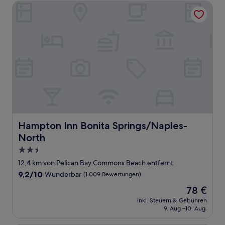
Hampton Inn Bonita Springs/Naples-North
Hampton Inn Bonita Springs/Naples-North
Hampton Inn Bonita Springs/Naples-
North
2.5-
Sterne-
12,4 km von Pelican Bay Commons Beach entfernt
Unterkunft
9.2
9,2/10
Wunderbar
(1.009 Bewertungen)
von
Der
78 €
10,
Preis
Wunderbar,
inkl. Steuern & Gebühren
beträgt
9. Aug.–10. Aug.
(1.009
78 €
Bewertungen)