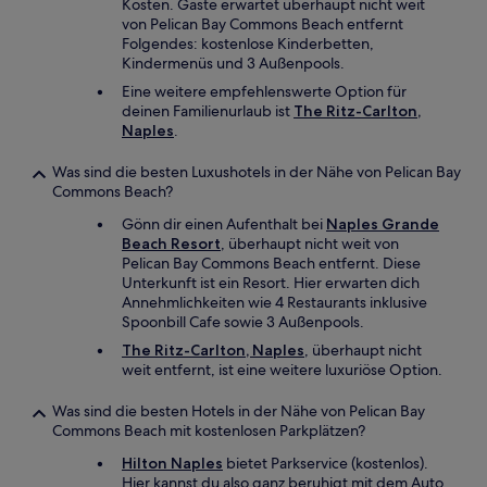
Kosten. Gäste erwartet überhaupt nicht weit
von Pelican Bay Commons Beach entfernt
Folgendes: kostenlose Kinderbetten,
Kindermenüs und 3 Außenpools.
Eine weitere empfehlenswerte Option für
deinen Familienurlaub ist
The Ritz-Carlton,
Naples
.
Was sind die besten Luxushotels in der Nähe von Pelican Bay
Commons Beach?
Gönn dir einen Aufenthalt bei
Naples Grande
Beach Resort
, überhaupt nicht weit von
Pelican Bay Commons Beach entfernt. Diese
Unterkunft ist ein Resort. Hier erwarten dich
Annehmlichkeiten wie 4 Restaurants inklusive
Spoonbill Cafe sowie 3 Außenpools.
The Ritz-Carlton, Naples
, überhaupt nicht
weit entfernt, ist eine weitere luxuriöse Option.
Was sind die besten Hotels in der Nähe von Pelican Bay
Commons Beach mit kostenlosen Parkplätzen?
Hilton Naples
bietet Parkservice (kostenlos).
Hier kannst du also ganz beruhigt mit dem Auto