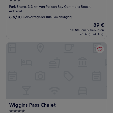
3.0-
Sterne-
Park Shore, 3,3 km von Pelican Bay Commons Beach
Unterkunft
entfernt
8.6
8,6/10
Hervorragend
(815 Bewertungen)
von
Der
89 €
10,
Preis
Hervorragend,
inkl. Steuern & Gebühren
beträgt
23. Aug.–24. Aug.
(815
89 €
Bewertungen)
Wiggins Pass Chalet
Wiggins Pass Chalet
Wiggins Pass Chalet
4.0-