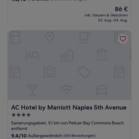
von
Der
86 €
10,
Preis
Wunderbar,
inkl. Steuern & Gebühren
beträgt
23. Aug.–24. Aug.
(1.006
86 €
Bewertungen)
AC Hotel by Marriott Naples 5th Avenue
AC Hotel by Marriott Naples 5th Avenue
AC Hotel by Marriott Naples 5th Avenue
4.0-
Sterne-
Sanierungsgebiet, 9,1 km von Pelican Bay Commons Beach
Unterkunft
entfernt
9.4
9,4/10
Außergewöhnlich
(416 Bewertungen)