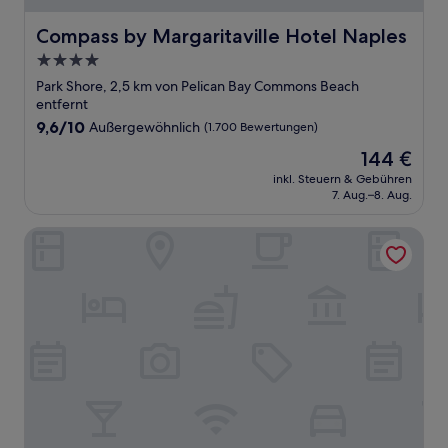
Compass by Margaritaville Hotel Naples
Compass by Margaritaville Hotel Naples
4.0-
Sterne-
Park Shore, 2,5 km von Pelican Bay Commons Beach
Unterkunft
entfernt
9.6
9,6/10
Außergewöhnlich
(1.700 Bewertungen)
von
Der
144 €
10,
Preis
Außergewöhnlich,
inkl. Steuern & Gebühren
beträgt
7. Aug.–8. Aug.
(1.700
144 €
Bewertungen)
Hilton Naples