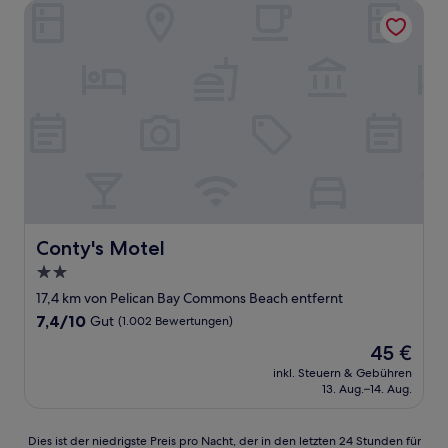
Conty's Motel
Conty's Motel
Conty's Motel
2.0-
Sterne-
17,4 km von Pelican Bay Commons Beach entfernt
Unterkunft
7.4
7,4/10
Gut
(1.002 Bewertungen)
von
Der
45 €
10,
Preis
Gut,
inkl. Steuern & Gebühren
beträgt
13. Aug.–14. Aug.
(1.002
45 €
Bewertungen)
Dies
Dies ist der niedrigste Preis pro Nacht, der in den letzten 24 Stunden für