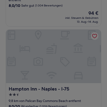
entfernt
8.0
8,0/10
Sehr gut
(1.004 Bewertungen)
von
Der
94 €
10,
Preis
Sehr
inkl. Steuern & Gebühren
beträgt
13. Aug.–14. Aug.
gut,
94 €
(1.004
Bewertungen)
Hampton Inn - Naples - I-75
Hampton Inn - Naples - I-75
Hampton Inn - Naples - I-75
2.5-
Sterne-
9,8 km von Pelican Bay Commons Beach entfernt
Unterkunft
9.0
9,0/10
Wunderbar
(1.006 Bewertungen)