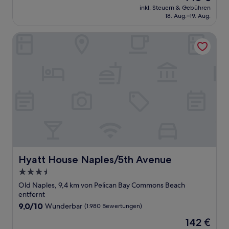
Preis
Wunderbar,
inkl. Steuern & Gebühren
beträgt
18. Aug.–19. Aug.
(1.003
148 €
Bewertungen)
Hyatt House Naples/5th Avenue
Hyatt House Naples/5th Avenue
Hyatt House Naples/5th Avenue
3.5-
Sterne-
Old Naples, 9,4 km von Pelican Bay Commons Beach
Unterkunft
entfernt
9.0
9,0/10
Wunderbar
(1.980 Bewertungen)
von
Der
142 €
10,