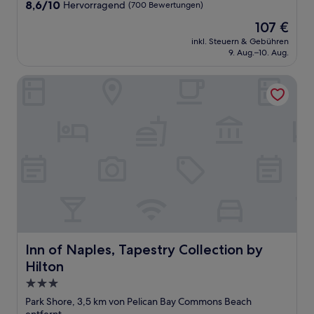
8.6
8,6/10
Hervorragend
(700 Bewertungen)
von
Der
107 €
10,
Preis
Hervorragend,
inkl. Steuern & Gebühren
beträgt
9. Aug.–10. Aug.
(700
107 €
Bewertungen)
Inn of Naples, Tapestry Collection by Hilton
Inn of Naples, Tapestry Collection by Hilton
Inn of Naples, Tapestry Collection by
Hilton
3.0-
Sterne-
Park Shore, 3,5 km von Pelican Bay Commons Beach
Unterkunft