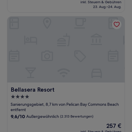
Preis
Wunderbar,
inkl. Steuern & Gebühren
beträgt
23. Aug.–24. Aug.
(1.980
142 €
Bewertungen)
Bellasera Resort
Bellasera Resort
Bellasera Resort
4.0-
Sterne-
Sanierungsgebiet, 8,7 km von Pelican Bay Commons Beach
Unterkunft
entfernt
9.6
9,6/10
Außergewöhnlich
(2.313 Bewertungen)
von
Der
257 €
10,
Preis
Außergewöhnlich,
inkl. Steuern & Gebühren