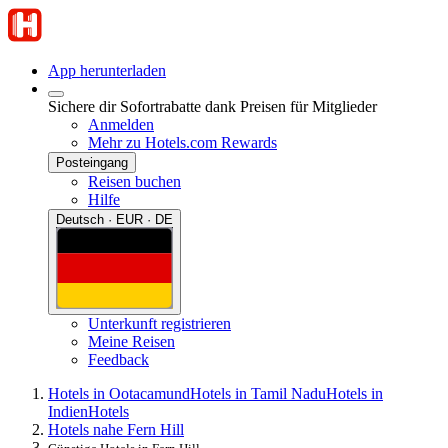
App herunterladen
Sichere dir Sofortrabatte dank Preisen für Mitglieder
Anmelden
Mehr zu Hotels.com Rewards
Posteingang
Reisen buchen
Hilfe
Deutsch · EUR · DE
Unterkunft registrieren
Meine Reisen
Feedback
Hotels in Ootacamund
Hotels in Tamil Nadu
Hotels in
Indien
Hotels
Hotels nahe Fern Hill