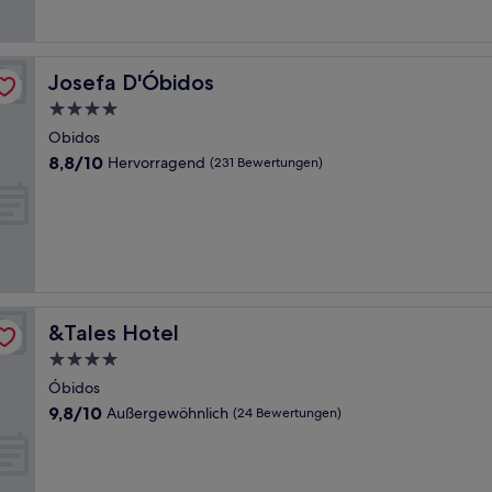
Bewertungen)
Josefa D'Óbidos
Josefa D'Óbidos
4.0-
Sterne-
Obidos
Unterkunft
8.8
8,8/10
Hervorragend
(231 Bewertungen)
von
10,
Hervorragend,
(231
Bewertungen)
&Tales Hotel
&Tales Hotel
4.0-
Sterne-
Óbidos
Unterkunft
9.8
9,8/10
Außergewöhnlich
(24 Bewertungen)
von
10,
Außergewöhnlich,
(24