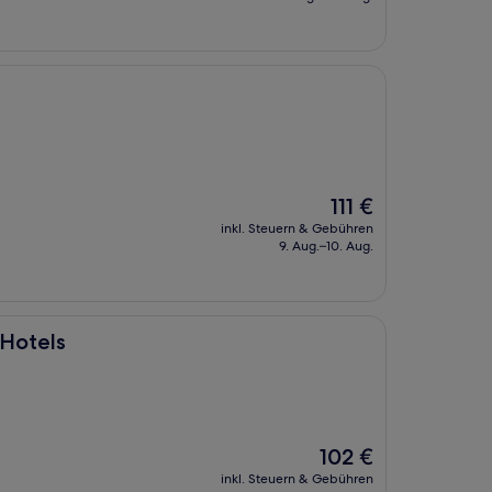
128 €
Der
111 €
Preis
inkl. Steuern & Gebühren
beträgt
9. Aug.–10. Aug.
111 €
 Hotels
Der
102 €
Preis
inkl. Steuern & Gebühren