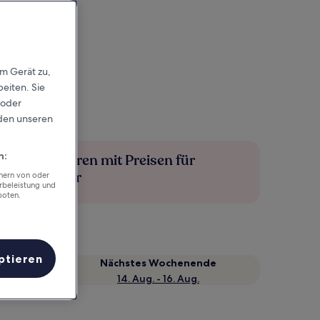
em Gerät zu,
eiten. Sie
 oder
rden unseren
n:
Mehr sparen mit Preisen für
Mitglieder
chern von oder
rbeleistung und
boten.
ptieren
Nächstes Wochenende
14. Aug. - 16. Aug.