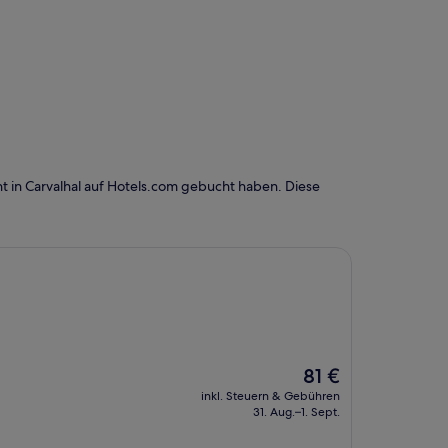
 in Carvalhal auf Hotels.com gebucht haben. Diese
.
Der
81 €
Preis
inkl. Steuern & Gebühren
beträgt
31. Aug.–1. Sept.
81 €