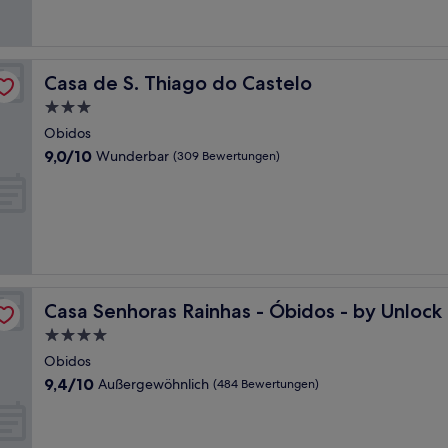
Bewertungen)
Casa de S. Thiago do Castelo
Casa de S. Thiago do Castelo
3.0-
Sterne-
Obidos
Unterkunft
9.0
9,0/10
Wunderbar
(309 Bewertungen)
von
10,
Wunderbar,
(309
Bewertungen)
els
Casa Senhoras Rainhas - Óbidos - by Unlock Hotels
Casa Senhoras Rainhas - Óbidos - by Unlock
4.0-
Sterne-
Obidos
Unterkunft
9.4
9,4/10
Außergewöhnlich
(484 Bewertungen)
von
10,
Außergewöhnlich,