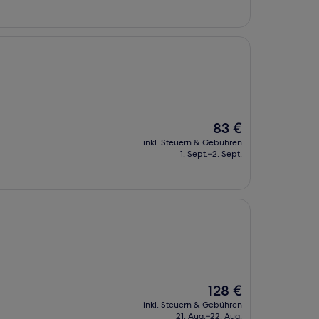
76 €
Der
83 €
Preis
inkl. Steuern & Gebühren
beträgt
1. Sept.–2. Sept.
83 €
Der
128 €
Preis
inkl. Steuern & Gebühren
beträgt
21. Aug.–22. Aug.