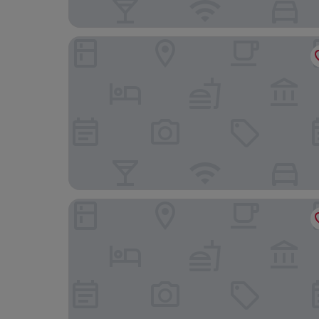
Josefa D'Óbidos
&Tales Hotel