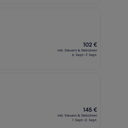
Der
102 €
Preis
inkl. Steuern & Gebühren
beträgt
6. Sept.–7. Sept.
102 €
Der
145 €
Preis
inkl. Steuern & Gebühren
beträgt
1. Sept.–2. Sept.
145 €