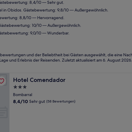
ästebewertung: 8,4/10 — Sehr gut.
l in Obidos. Gästebewertung: 9,8/10 — Außergewöhnlich.
ewertung: 8,8/10 — Hervorragend.
Gästebewertung: 10/10 — Außergewöhnlich.
Gästebewertung: 9,0/10 — Wunderbar.
bewertungen und der Beliebtheit bei Gästen ausgewählt, die eine Nacht
Lage und Erlebnis der Reisenden. Zuletzt aktualisiert am
6. August 2026
Hotel Comendador
Hotel Comendador
3.0-
Sterne-
Bombarral
Unterkunft
8.4
8,4/10
Sehr gut
(58 Bewertungen)
von
10,
Sehr
gut,
(58