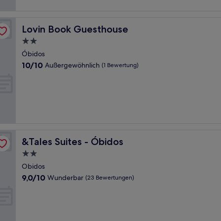
Lovin Book Guesthouse
Lovin Book Guesthouse
2.0-
Sterne-
Óbidos
Unterkunft
10.0
10/10
Außergewöhnlich
(1 Bewertung)
von
10,
Außergewöhnlich,
(1
Bewertung)
&Tales Suites - Óbidos
&Tales Suites - Óbidos
2.0-
Sterne-
Obidos
Unterkunft
9.0
9,0/10
Wunderbar
(23 Bewertungen)
von
10,
Wunderbar,
(23