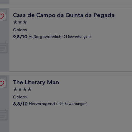
Bewertungen)
Casa de Campo da Quinta da Pegada
Casa de Campo da Quinta da Pegada
3.0-
Sterne-
Obidos
Unterkunft
9.8
9,8/10
Außergewöhnlich
(51 Bewertungen)
von
10,
Außergewöhnlich,
(51
Bewertungen)
The Literary Man
The Literary Man
4.0-
Sterne-
Obidos
Unterkunft
8.8
8,8/10
Hervorragend
(496 Bewertungen)
von
10,
Hervorragend,
(496
Bewertungen)