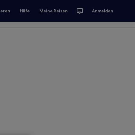
ieren
Hilfe
Meine Reisen
Anmelden