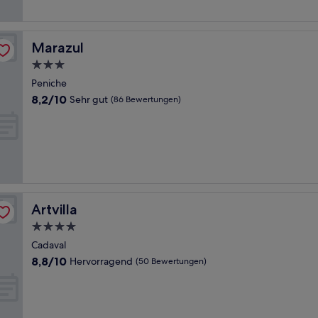
Bewertungen)
Marazul
Marazul
3.0-
Sterne-
Peniche
Unterkunft
8.2
8,2/10
Sehr gut
(86 Bewertungen)
von
10,
Sehr
gut,
(86
Bewertungen)
Artvilla
Artvilla
4.0-
Sterne-
Cadaval
Unterkunft
8.8
8,8/10
Hervorragend
(50 Bewertungen)
von
10,
Hervorragend,
(50