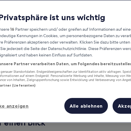
 Privatsphäre ist uns wichtig
nsere
16
Partner speichern und/ oder greifen auf Informationen auf ein
eindeutige Kennungen in Cookies, um personenbezogene Daten zu verarb
e Präferenzen akzeptieren oder verwalten. Klicken Sie dazu bitte unten
ie jederzeit die Seite der Datenschutzrichtlinie. Diese Präferenzen we
ignalisiert und haben keinen Einfluss auf Surfdaten.
unsere Partner verarbeiten Daten, um Folgendes bereitzustelle
Verdiene Prämien für jede
wahrgenommene Übernachtung
enauer Standortdaten. Endgeräteeigenschaften zur Identifikation aktiv abfragen. Spei
Informationen auf einem Endgerät. Personalisierte Werbung und Inhalte, Messung von We
ance von Inhalten, Zielgruppenforschung sowie Entwicklung und Verbesserung von Ange
Partner (Lieferanten)
ke anzeigen
Alle ablehnen
Akze
Morgen
Dieses Wochenende
7. Aug. - 8. Aug.
7. Aug. - 9. Aug.
f einen Blick