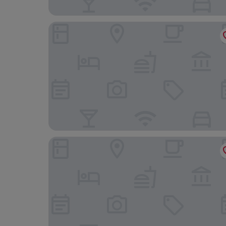
Marazul
Artvilla