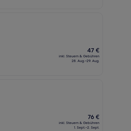
Der
47 €
Preis
inkl. Steuern & Gebühren
beträgt
28. Aug.–29. Aug.
47 €
Der
76 €
Preis
inkl. Steuern & Gebühren
beträgt
1. Sept.–2. Sept.