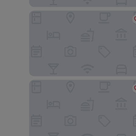
Lovin Book Guesthouse
&Tales Suites - Óbidos