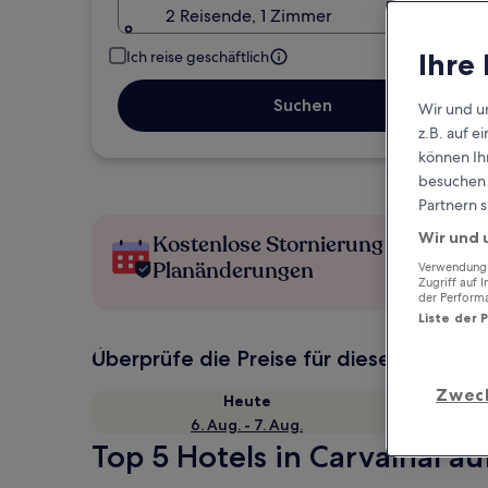
2 Reisende, 1 Zimmer
Ihre
Ich reise geschäftlich
Suchen
Wir und u
z.B. auf 
können Ihr
besuchen S
Partnern s
Wir und 
Kostenlose Stornierung bei
Planänderungen
Verwendung g
Zugriff auf 
der Perform
Liste der 
Überprüfe die Preise für diese Daten
Zwec
Heute
6. Aug. - 7. Aug.
Top 5 Hotels in Carvalhal au