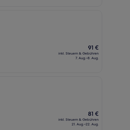
Der
91 €
Preis
inkl. Steuern & Gebühren
beträgt
7. Aug.–8. Aug.
91 €
Der
81 €
Preis
inkl. Steuern & Gebühren
beträgt
21. Aug.–22. Aug.
81 €