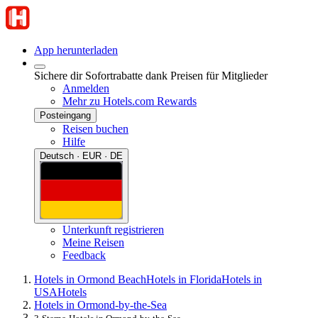
App herunterladen
Sichere dir Sofortrabatte dank Preisen für Mitglieder
Anmelden
Mehr zu Hotels.com Rewards
Posteingang
Reisen buchen
Hilfe
Deutsch · EUR · DE
Unterkunft registrieren
Meine Reisen
Feedback
Hotels in Ormond Beach
Hotels in Florida
Hotels in
USA
Hotels
Hotels in Ormond-by-the-Sea