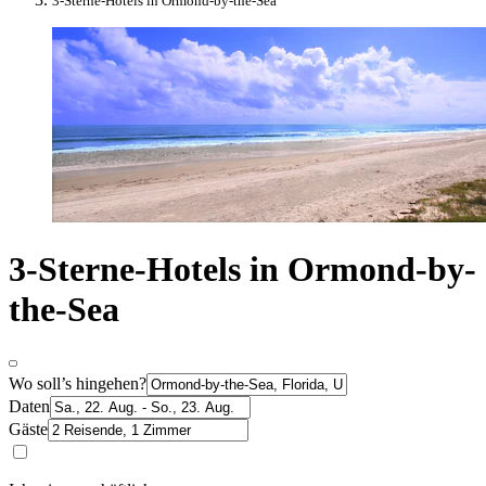
3-Sterne-Hotels in Ormond-by-the-Sea
3-Sterne-Hotels in Ormond-by-
the-Sea
Wo soll’s hingehen?
Daten
Gäste