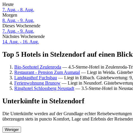
Heute
7. Aug. - 8. Aug.
Morgen
8. Aug. - 9. Aug.
Dieses Wochenende
7. Aug. - 9. Aug.
Nächstes Wochenende
14. Aug. - 16. Aug.
Top 5 Hotels in Stelzendorf auf einen Blick
Bio-Seehotel Zeulenroda
— 4.5-Sterne-Hotel in Zeulenroda-Tr
Restaurant - Pension Zum Aumatal
— Liegt in Weida. Gästebew
Landgasthof Fuchsbau
— Liegt in Eßbach. Gästebewertung: 9
Ferienwohnung Brunow
— Liegt in Neundorf. Gästebewertun
Ringhotel Schlossberg Neustadt
— 3.5-Sterne-Hotel in Neusta
Unterkünfte in Stelzendorf
Die Unterkünfte werden auf der Grundlage echter Reisebewertungen un
überzeugen stets in puncto Komfort, Lage und Erlebnis der Reisenden.
Weniger