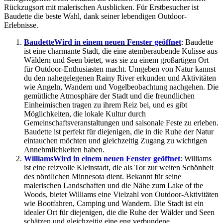
Rückzugsort mit malerischen Ausblicken. Für Erstbesucher ist
Baudette die beste Wahl, dank seiner lebendigen Outdoor-
Erlebnisse.
Baudette
Wird in einem neuen Fenster geöffnet
: Baudette
ist eine charmante Stadt, die eine atemberaubende Kulisse aus
Wäldern und Seen bietet, was sie zu einem großartigen Ort
für Outdoor-Enthusiasten macht. Umgeben von Natur kannst
du den nahegelegenen Rainy River erkunden und Aktivitäten
wie Angeln, Wandern und Vogelbeobachtung nachgehen. Die
gemütliche Atmosphäre der Stadt und die freundlichen
Einheimischen tragen zu ihrem Reiz bei, und es gibt
Möglichkeiten, die lokale Kultur durch
Gemeinschaftsveranstaltungen und saisonale Feste zu erleben.
Baudette ist perfekt für diejenigen, die in die Ruhe der Natur
eintauchen möchten und gleichzeitig Zugang zu wichtigen
Annehmlichkeiten haben.
Williams
Wird in einem neuen Fenster geöffnet
: Williams
ist eine reizvolle Kleinstadt, die als Tor zur weiten Schönheit
des nördlichen Minnesota dient. Bekannt für seine
malerischen Landschaften und die Nähe zum Lake of the
Woods, bietet Williams eine Vielzahl von Outdoor-Aktivitäten
wie Bootfahren, Camping und Wandern. Die Stadt ist ein
idealer Ort für diejenigen, die die Ruhe der Wälder und Seen
schätzen und gleichzeitig eine eng verbundene