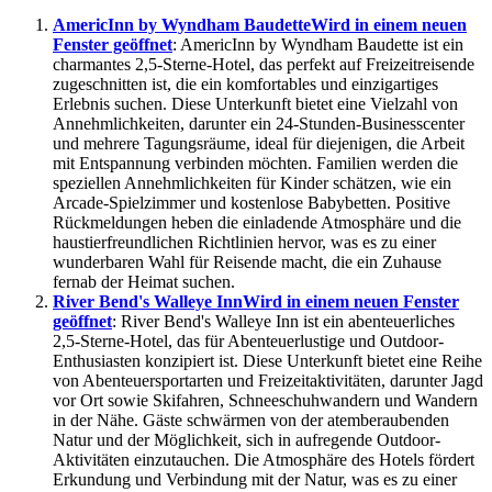
AmericInn by Wyndham Baudette
Wird in einem neuen
Fenster geöffnet
: AmericInn by Wyndham Baudette ist ein
charmantes 2,5-Sterne-Hotel, das perfekt auf Freizeitreisende
zugeschnitten ist, die ein komfortables und einzigartiges
Erlebnis suchen. Diese Unterkunft bietet eine Vielzahl von
Annehmlichkeiten, darunter ein 24-Stunden-Businesscenter
und mehrere Tagungsräume, ideal für diejenigen, die Arbeit
mit Entspannung verbinden möchten. Familien werden die
speziellen Annehmlichkeiten für Kinder schätzen, wie ein
Arcade-Spielzimmer und kostenlose Babybetten. Positive
Rückmeldungen heben die einladende Atmosphäre und die
haustierfreundlichen Richtlinien hervor, was es zu einer
wunderbaren Wahl für Reisende macht, die ein Zuhause
fernab der Heimat suchen.
River Bend's Walleye Inn
Wird in einem neuen Fenster
geöffnet
: River Bend's Walleye Inn ist ein abenteuerliches
2,5-Sterne-Hotel, das für Abenteuerlustige und Outdoor-
Enthusiasten konzipiert ist. Diese Unterkunft bietet eine Reihe
von Abenteuersportarten und Freizeitaktivitäten, darunter Jagd
vor Ort sowie Skifahren, Schneeschuhwandern und Wandern
in der Nähe. Gäste schwärmen von der atemberaubenden
Natur und der Möglichkeit, sich in aufregende Outdoor-
Aktivitäten einzutauchen. Die Atmosphäre des Hotels fördert
Erkundung und Verbindung mit der Natur, was es zu einer