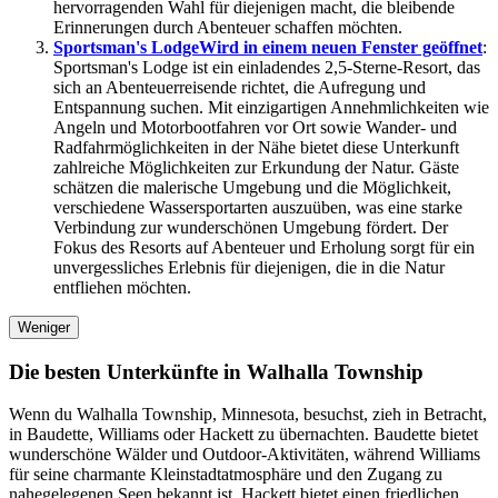
hervorragenden Wahl für diejenigen macht, die bleibende
Erinnerungen durch Abenteuer schaffen möchten.
Sportsman's Lodge
Wird in einem neuen Fenster geöffnet
:
Sportsman's Lodge ist ein einladendes 2,5-Sterne-Resort, das
sich an Abenteuerreisende richtet, die Aufregung und
Entspannung suchen. Mit einzigartigen Annehmlichkeiten wie
Angeln und Motorbootfahren vor Ort sowie Wander- und
Radfahrmöglichkeiten in der Nähe bietet diese Unterkunft
zahlreiche Möglichkeiten zur Erkundung der Natur. Gäste
schätzen die malerische Umgebung und die Möglichkeit,
verschiedene Wassersportarten auszuüben, was eine starke
Verbindung zur wunderschönen Umgebung fördert. Der
Fokus des Resorts auf Abenteuer und Erholung sorgt für ein
unvergessliches Erlebnis für diejenigen, die in die Natur
entfliehen möchten.
Weniger
Die besten Unterkünfte in Walhalla Township
Wenn du Walhalla Township, Minnesota, besuchst, zieh in Betracht,
in Baudette, Williams oder Hackett zu übernachten. Baudette bietet
wunderschöne Wälder und Outdoor-Aktivitäten, während Williams
für seine charmante Kleinstadtatmosphäre und den Zugang zu
nahegelegenen Seen bekannt ist. Hackett bietet einen friedlichen