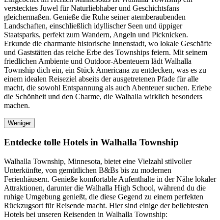
verstecktes Juwel für Naturliebhaber und Geschichtsfans
gleichermaßen. Genieße die Ruhe seiner atemberaubenden
Landschaften, einschließlich idyllischer Seen und üppiger
Staatsparks, perfekt zum Wandern, Angeln und Picknicken.
Erkunde die charmante historische Innenstadt, wo lokale Geschäfte
und Gaststätten das reiche Erbe des Townships feiern. Mit seinem
friedlichen Ambiente und Outdoor-Abenteuern lädt Walhalla
Township dich ein, ein Stück Americana zu entdecken, was es zu
einem idealen Reiseziel abseits der ausgetretenen Pfade für alle
macht, die sowohl Entspannung als auch Abenteuer suchen. Erlebe
die Schönheit und den Charme, die Walhalla wirklich besonders
machen.
Weniger
Entdecke tolle Hotels in Walhalla Township
Walhalla Township, Minnesota, bietet eine Vielzahl stilvoller
Unterkünfte, von gemütlichen B&Bs bis zu modernen
Ferienhäusern. Genieße komfortable Aufenthalte in der Nähe lokaler
Attraktionen, darunter die Walhalla High School, während du die
ruhige Umgebung genießt, die diese Gegend zu einem perfekten
Rückzugsort für Reisende macht. Hier sind einige der beliebtesten
Hotels bei unseren Reisenden in Walhalla Township: