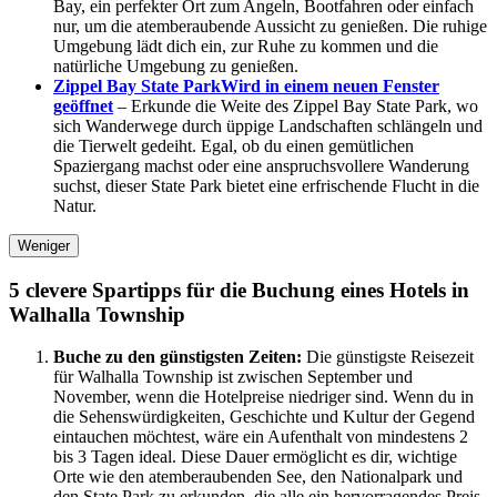
Bay, ein perfekter Ort zum Angeln, Bootfahren oder einfach
nur, um die atemberaubende Aussicht zu genießen. Die ruhige
Umgebung lädt dich ein, zur Ruhe zu kommen und die
natürliche Umgebung zu genießen.
Zippel Bay State Park
Wird in einem neuen Fenster
geöffnet
– Erkunde die Weite des Zippel Bay State Park, wo
sich Wanderwege durch üppige Landschaften schlängeln und
die Tierwelt gedeiht. Egal, ob du einen gemütlichen
Spaziergang machst oder eine anspruchsvollere Wanderung
suchst, dieser State Park bietet eine erfrischende Flucht in die
Natur.
Weniger
5 clevere Spartipps für die Buchung eines Hotels in
Walhalla Township
Buche zu den günstigsten Zeiten:
Die günstigste Reisezeit
für Walhalla Township ist zwischen September und
November, wenn die Hotelpreise niedriger sind. Wenn du in
die Sehenswürdigkeiten, Geschichte und Kultur der Gegend
eintauchen möchtest, wäre ein Aufenthalt von mindestens 2
bis 3 Tagen ideal. Diese Dauer ermöglicht es dir, wichtige
Orte wie den atemberaubenden See, den Nationalpark und
den State Park zu erkunden, die alle ein hervorragendes Preis-