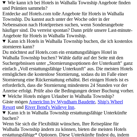
Wie kann ich bei Hotels in Walhalla Township Angebote finden
und Prämien sammeln?
Entdecke auf Hotels.com tolle Angebote für Hotels in Walhalla
Township. Du kannst auch unter der Woche oder in der
Nebensaison nach Hotelpreisen suchen, wenn Sonderangebote
häufiger sind. Du verreist spontan? Dann prüfe unsere Last-minute-
Angebote für Hotels in Walhalla Township.
Kann ich Hotels in Walhalla Township buchen, die ich kostenlos
stornieren kann?
Du möchtest auf Hotels.com ein erstattungsfähiges Hotel in
Walhalla Township buchen? Wähle dafür auf der Seite mit den
Suchergebnissen unter „Stornierungsoptionen der Unterkunft" ganz
einfach „Voll erstattungsfähige Unterkunft" aus. Die meisten Hotels
ermöglichen die kostenlose Stornierung, sodass du im Falle einer
Stornierung eine Rückerstattung erhältst. Bei einigen Hotels ist es
erforderlich, dass die Stornierung mindestens 24 Stunden vor der
Anreise erfolgt. Prüfe also die Bedingungen deiner Buchung vorher.
Welche Hotels mögen Urlauber in Walhalla Township?
Gäste mögen
AmericInn by Wyndham Baudette
,
Ship's Wheel
Resort
und
River Bend's Walleye Inn
.
Kann ich in Walhalla Township erstattungsfähige Unterkünfte
buchen?
Wenn Sie sich die Flexibilität wünschen, Ihre Reisepläne für
Walhalla Township ändern zu können, bieten die meisten Hotels
erstattungsfähige* Optionen. Diese Unterkünfte findest du, indem