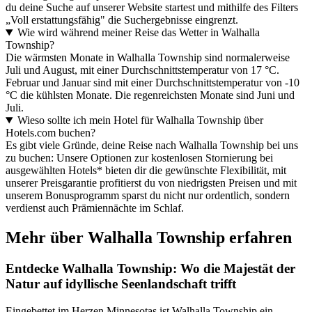
du deine Suche auf unserer Website startest und mithilfe des Filters
„Voll erstattungsfähig" die Suchergebnisse eingrenzt.
Wie wird während meiner Reise das Wetter in Walhalla
Township?
Die wärmsten Monate in Walhalla Township sind normalerweise
Juli und August, mit einer Durchschnittstemperatur von 17 °C.
Februar und Januar sind mit einer Durchschnittstemperatur von -10
°C die kühlsten Monate. Die regenreichsten Monate sind Juni und
Juli.
Wieso sollte ich mein Hotel für Walhalla Township über
Hotels.com buchen?
Es gibt viele Gründe, deine Reise nach Walhalla Township bei uns
zu buchen: Unsere Optionen zur kostenlosen Stornierung bei
ausgewählten Hotels* bieten dir die gewünschte Flexibilität, mit
unserer Preisgarantie profitierst du von niedrigsten Preisen und mit
unserem Bonusprogramm sparst du nicht nur ordentlich, sondern
verdienst auch Prämiennächte im Schlaf.
Mehr über Walhalla Township erfahren
Entdecke Walhalla Township: Wo die Majestät der
Natur auf idyllische Seenlandschaft trifft
Eingebettet im Herzen Minnesotas ist Walhalla Township ein