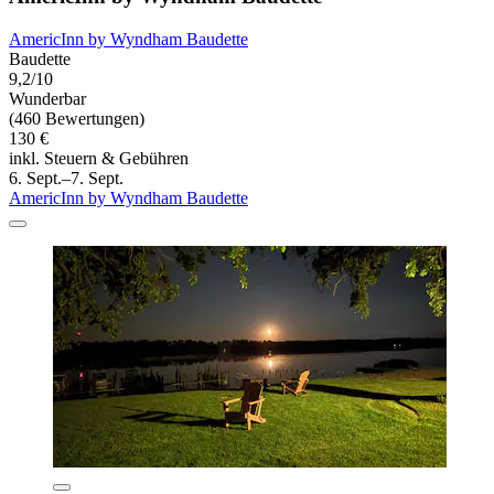
AmericInn by Wyndham Baudette
Baudette
9,2/10
Wunderbar
(460 Bewertungen)
130 €
inkl. Steuern & Gebühren
6. Sept.–7. Sept.
AmericInn by Wyndham Baudette