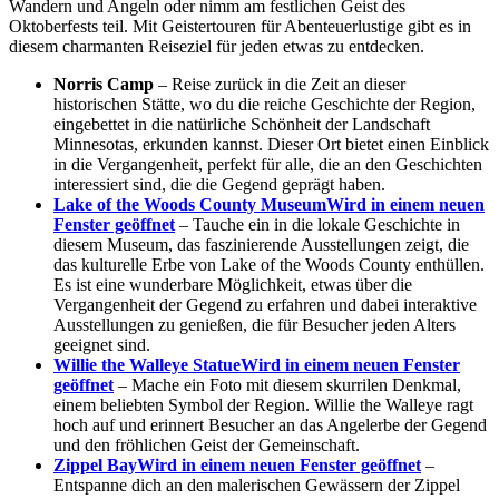
Wandern und Angeln oder nimm am festlichen Geist des
Oktoberfests teil. Mit Geistertouren für Abenteuerlustige gibt es in
diesem charmanten Reiseziel für jeden etwas zu entdecken.
Norris Camp
– Reise zurück in die Zeit an dieser
historischen Stätte, wo du die reiche Geschichte der Region,
eingebettet in die natürliche Schönheit der Landschaft
Minnesotas, erkunden kannst. Dieser Ort bietet einen Einblick
in die Vergangenheit, perfekt für alle, die an den Geschichten
interessiert sind, die die Gegend geprägt haben.
Lake of the Woods County Museum
Wird in einem neuen
Fenster geöffnet
– Tauche ein in die lokale Geschichte in
diesem Museum, das faszinierende Ausstellungen zeigt, die
das kulturelle Erbe von Lake of the Woods County enthüllen.
Es ist eine wunderbare Möglichkeit, etwas über die
Vergangenheit der Gegend zu erfahren und dabei interaktive
Ausstellungen zu genießen, die für Besucher jeden Alters
geeignet sind.
Willie the Walleye Statue
Wird in einem neuen Fenster
geöffnet
– Mache ein Foto mit diesem skurrilen Denkmal,
einem beliebten Symbol der Region. Willie the Walleye ragt
hoch auf und erinnert Besucher an das Angelerbe der Gegend
und den fröhlichen Geist der Gemeinschaft.
Zippel Bay
Wird in einem neuen Fenster geöffnet
–
Entspanne dich an den malerischen Gewässern der Zippel