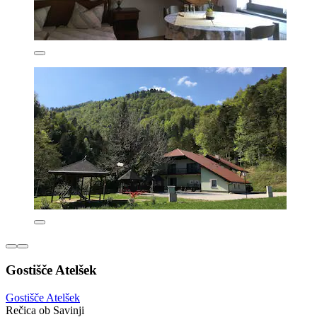
Gostišče Atelšek
Gostišče Atelšek
Rečica ob Savinji