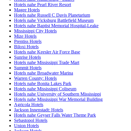
Hotels nahe Pearl River Resort
Magee Hotels
Hotels nahe Russell C Davis Planetarium
Hotels nahe Vicksburg Battlefield Museum
Hotels nahe Baptist Memorial Hospital-Leake
Mississippi City Hotels
Mize Hotels
Prentiss Hotels
Biloxi Hotels
Hotels nahe Keesler Air Force Base
Sunrise Hotels
Hotels nahe Mississippi Trade Mart
Summit Hotels
Hotels nahe Broadwater Marina
Warren County: Hotels
Hotels nahe Bonita Lakes Park
Hotels nahe Mississippi Coliseum
Hotels nahe University of Southern Mississippi
Hotels nahe Mississippi War Memorial Building
Agricola Hotels
Jackson Innenstadt: Hotels
Hotels nahe Geyser Falls Water Theme Park
Sebastopol Hotels
Union Hotels
Jackson Hotels