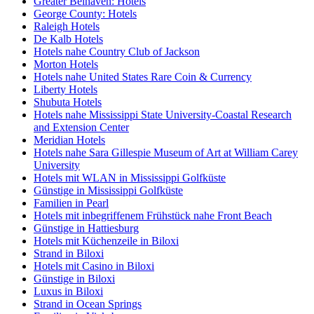
Greater Belhaven: Hotels
George County: Hotels
Raleigh Hotels
De Kalb Hotels
Hotels nahe Country Club of Jackson
Morton Hotels
Hotels nahe United States Rare Coin & Currency
Liberty Hotels
Shubuta Hotels
Hotels nahe Mississippi State University-Coastal Research
and Extension Center
Meridian Hotels
Hotels nahe Sara Gillespie Museum of Art at William Carey
University
Hotels mit WLAN in Mississippi Golfküste
Günstige in Mississippi Golfküste
Familien in Pearl
Hotels mit inbegriffenem Frühstück nahe Front Beach
Günstige in Hattiesburg
Hotels mit Küchenzeile in Biloxi
Strand in Biloxi
Hotels mit Casino in Biloxi
Günstige in Biloxi
Luxus in Biloxi
Strand in Ocean Springs