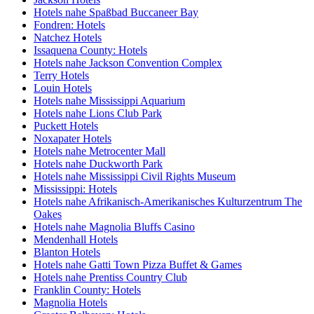
Hotels nahe Spaßbad Buccaneer Bay
Fondren: Hotels
Natchez Hotels
Issaquena County: Hotels
Hotels nahe Jackson Convention Complex
Terry Hotels
Louin Hotels
Hotels nahe Mississippi Aquarium
Hotels nahe Lions Club Park
Puckett Hotels
Noxapater Hotels
Hotels nahe Metrocenter Mall
Hotels nahe Duckworth Park
Hotels nahe Mississippi Civil Rights Museum
Mississippi: Hotels
Hotels nahe Afrikanisch-Amerikanisches Kulturzentrum The
Oakes
Hotels nahe Magnolia Bluffs Casino
Mendenhall Hotels
Blanton Hotels
Hotels nahe Gatti Town Pizza Buffet & Games
Hotels nahe Prentiss Country Club
Franklin County: Hotels
Magnolia Hotels