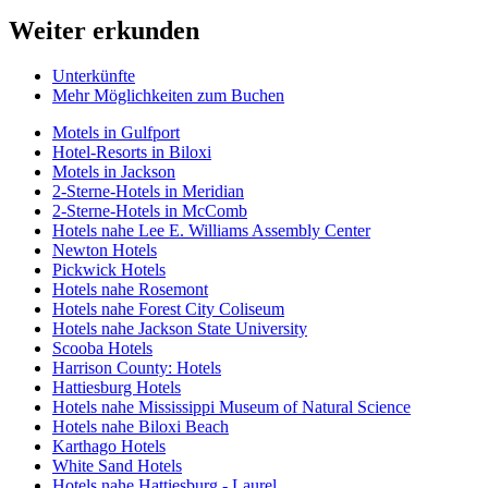
Weiter erkunden
Unterkünfte
Mehr Möglichkeiten zum Buchen
Motels in Gulfport
Hotel-Resorts in Biloxi
Motels in Jackson
2-Sterne-Hotels in Meridian
2-Sterne-Hotels in McComb
Hotels nahe Lee E. Williams Assembly Center
Newton Hotels
Pickwick Hotels
Hotels nahe Rosemont
Hotels nahe Forest City Coliseum
Hotels nahe Jackson State University
Scooba Hotels
Harrison County: Hotels
Hattiesburg Hotels
Hotels nahe Mississippi Museum of Natural Science
Hotels nahe Biloxi Beach
Karthago Hotels
White Sand Hotels
Hotels nahe Hattiesburg - Laurel