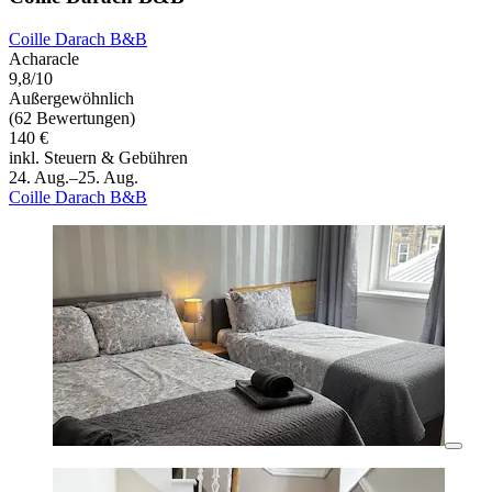
Coille Darach B&B
Acharacle
9,8/10
Außergewöhnlich
(62 Bewertungen)
140 €
inkl. Steuern & Gebühren
24. Aug.–25. Aug.
Coille Darach B&B