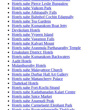
Hotels nahe Pierce Leslie Bungalow
Hotels nahe Vaikom Park
Hotels nahe Athirapally Falls
Hotels nahe Bahnhof Cochin Edappally
Hotels nahe Tea Gardens
Hotels nahe Kumarakom Boat Jetty
Devikolam Hotels
Hotels nahe Vypeen Island
Hotels nahe Vagamon Falls
Hotels nahe Kalvari Mount
Hotels nahe Aranmula Parthasarathy Temple
Ernakulam District: Hotels
Hotels nahe Kumarakom Backwaters
Aadit Hotels
Mulanthuruthy Hotels
Hotels nahe Malayattoor Church
Hotels nahe Durbar Hall Art Gallery
Hotels nahe Mattancherry Palace
Thattekad Hotels
Hotels nahe Fort-Kochi-Strand
Hotels nahe Kadathanadan Kalari Centre
Hotels nahe Spice Market
Hotels nahe Anamudi Peak
Hotels nahe Carmelagiri Elephant Park
Hotels nahe Bootsanlegestelle Thekkady