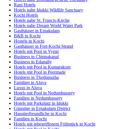
Rani Hotels
Hotels nahe Idukki Wildlife Sanctuary
Kochi Hotels
Hotels nahe St. Francis-Kirche
Hotels nahe Dream World Water Park
Gasthäuser in Ernakulam
B&B in Kochi
Hostels in Kochi
Gasthäuser in Fort-Kochi-Strand
Hotels mit Pool in Vypin
Business in Chinnakanal
Business in Edapally
Hotels mit Pool in Kumarakom
Hotels mit Pool in Peermade
Business in Thodupuzha
Familien in Aluva
Luxus in Aluva
Hotels mit Pool in Nedumbassery
Familien in Nedumbassery
Hotels mit Parkplatz in Idukki
Günstige in Ernakulam District
Haustierfreundliche in Kochi
Familien in Kochi
Hotels mit inbegriffenem Frühstück in Kochi