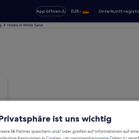
•
App öffnen
EUR
Unterkunft registr
e
Hotels in White Sand
 Privatsphäre ist uns wichtig
nsere
16
Partner speichern und/ oder greifen auf Informationen auf ein
eindeutige Kennungen in Cookies, um personenbezogene Daten zu verarb