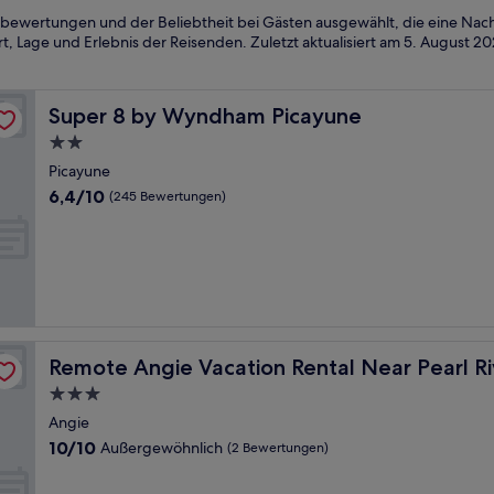
bewertungen und der Beliebtheit bei Gästen ausgewählt, die eine Nach
, Lage und Erlebnis der Reisenden. Zuletzt aktualisiert am
5. August 2
Super 8 by Wyndham Picayune
Super 8 by Wyndham Picayune
2.0-
Sterne-
Picayune
Unterkunft
6.4
6,4/10
(245 Bewertungen)
von
10,
(245
Bewertungen)
Remote Angie Vacation Rental Near Pearl River!
Remote Angie Vacation Rental Near Pearl Ri
3.0-
Sterne-
Angie
Unterkunft
10.0
10/10
Außergewöhnlich
(2 Bewertungen)
von
10,