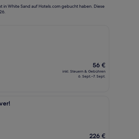
t in White Sand auf Hotels.com gebucht haben. Diese
026
.
Der
56 €
Preis
inkl. Steuern & Gebühren
beträgt
6. Sept.–7. Sept.
56 €
ver!
Der
226 €