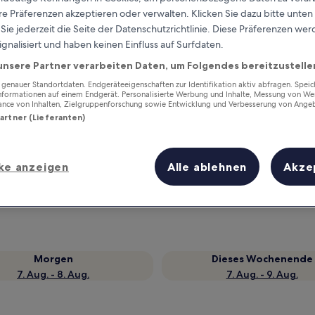
e Präferenzen akzeptieren oder verwalten. Klicken Sie dazu bitte unten
ie jederzeit die Seite der Datenschutzrichtlinie. Diese Präferenzen we
ignalisiert und haben keinen Einfluss auf Surfdaten.
unsere Partner verarbeiten Daten, um Folgendes bereitzustelle
enauer Standortdaten. Endgeräteeigenschaften zur Identifikation aktiv abfragen. Spei
Informationen auf einem Endgerät. Personalisierte Werbung und Inhalte, Messung von We
ance von Inhalten, Zielgruppenforschung sowie Entwicklung und Verbesserung von Ange
Partner (Lieferanten)
Verdiene Prämien für jede
ke anzeigen
Alle ablehnen
Akze
wahrgenommene Übernachtung
Morgen
Dieses Wochenende
7. Aug. - 8. Aug.
7. Aug. - 9. Aug.