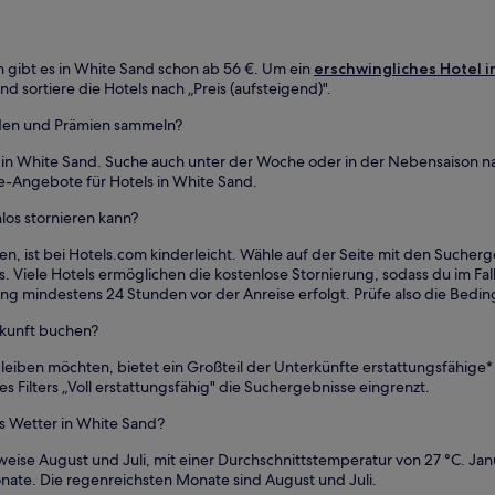
 gibt es in White Sand schon ab 56 €. Um ein
erschwingliches Hotel 
nd sortiere die Hotels nach „Preis (aufsteigend)".
nden und Prämien sammeln?
s in White Sand. Suche auch unter der Woche oder in der Nebensaison n
e-Angebote für Hotels in White Sand.
los stornieren kann?
en, ist bei Hotels.com kinderleicht. Wähle auf der Seite mit den Suche
s. Viele Hotels ermöglichen die kostenlose Stornierung, sodass du im Fall
ierung mindestens 24 Stunden vor der Anreise erfolgt. Prüfe also die Be
rkunft buchen?
bleiben möchten, bietet ein Großteil der Unterkünfte erstattungsfähige
 Filters „Voll erstattungsfähig" die Suchergebnisse eingrenzt.
s Wetter in White Sand?
ise August und Juli, mit einer Durchschnittstemperatur von 27 °C. Janu
nate. Die regenreichsten Monate sind August und Juli.