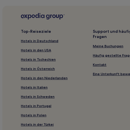
Strand in Ocean Springs
Hotels mit Casino in Gulfport
Günstige in Jackson
Hotels mit Pool in Meridian
Top-Reiseziele
Support und häufi
Fragen
2-Sterne-Hotels in Meridian
Hotels in Deutschland
Pickwick Hotels
Meine Buchungen
Hotels in den USA
Hattiesburg Hotels
Häufig gestellte Fra
Hotels in Tschechien
Hotels nahe Hattiesburg - Laurel
Kontakt
Hotels in Österreich
Mississippi City Hotels
Eine Unterkunft bew
Hotels in den Niederlanden
Prentiss Hotels
Hotels in Italien
Hotels nahe Keesler Air Force Base
Hotels in Schweden
Summit Hotels
Hotels in Portugal
Hotels nahe University of Southern Mississippi
Hotels nahe Spaßbad Buccaneer Bay
Hotels in Polen
Hotels nahe Lions Club Park
Hotels in der Türkei