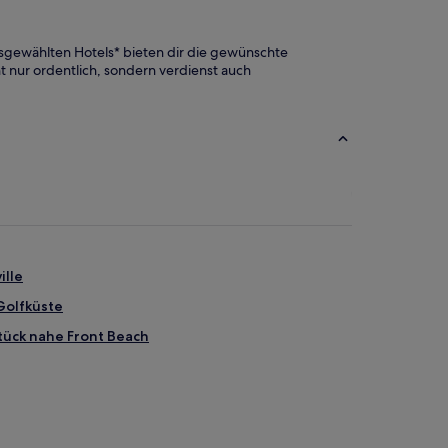
usgewählten Hotels* bieten dir die gewünschte
ht nur ordentlich, sondern verdienst auch
ille
Golfküste
tück nahe Front Beach