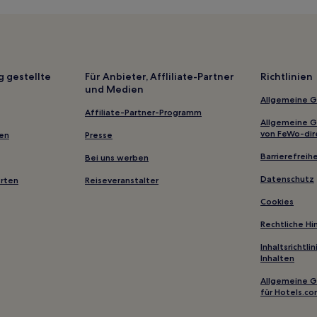
Familien in Vicksburg
Hotels mit inbegriffenem Frühs
Hotels mit Küchenzeile in Jack
Hotels mit Fitnessbereich in Me
g gestellte
Für Anbieter, Affliliate-Partner
Richtlinien
und Medien
2-Sterne-Hotels in McComb
Allgemeine 
Harrison County: Hotels
Affiliate-Partner-Programm
Allgemeine 
Hotels nahe Biloxi Beach
von FeWo-dir
gen
Presse
Magee Hotels
Barrierefreihe
Bei uns werben
Mize Hotels
Datenschutz
erten
Reiseveranstalter
Biloxi Hotels
Cookies
Sunrise Hotels
Rechtliche H
Hotels nahe Broadwater Marina
Inhaltsrichtl
Inhalten
Agricola Hotels
Hotels nahe Mississippi Aquari
Allgemeine 
für Hotels.c
Hotels nahe Duckworth Park