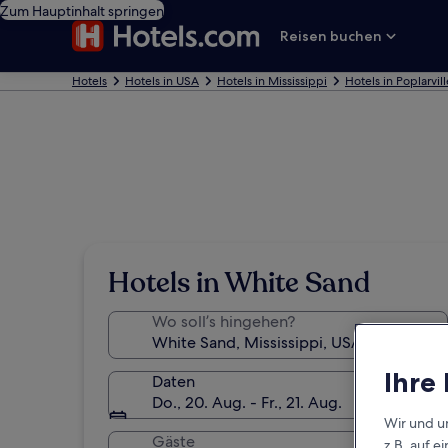
Zum Hauptinhalt springen
Reisen buchen
Hotels
Hotels in USA
Hotels in Mississippi
Hotels in Poplarvill
Hotels in White Sand
Wo soll’s hingehen?
Ihre
Daten
Do., 20. Aug. - Fr., 21. Aug.
Wir und u
Gäste
z.B. auf 