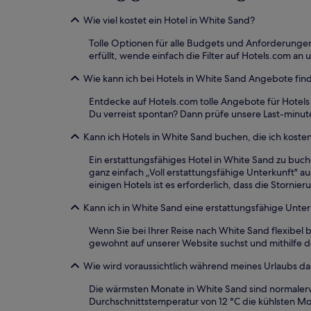
gefunden
wurde.
Wie viel kostet ein Hotel in White Sand?
Preise
und
Tolle Optionen für alle Budgets und Anforderungen
Verfügbarkeiten
erfüllt, wende einfach die Filter auf Hotels.com an u
können
sich
Wie kann ich bei Hotels in White Sand Angebote fi
ändern.
Entdecke auf Hotels.com tolle Angebote für Hotel
Es
Du verreist spontan? Dann prüfe unsere Last-minut
können
zusätzliche
Kann ich Hotels in White Sand buchen, die ich kosten
Bedingungen
gelten.
Ein erstattungsfähiges Hotel in White Sand zu buch
ganz einfach „Voll erstattungsfähige Unterkunft" au
einigen Hotels ist es erforderlich, dass die Storn
Kann ich in White Sand eine erstattungsfähige Unte
Wenn Sie bei Ihrer Reise nach White Sand flexibel 
gewohnt auf unserer Website suchst und mithilfe des
Wie wird voraussichtlich während meines Urlaubs da
Die wärmsten Monate in White Sand sind normalerwe
Durchschnittstemperatur von 12 °C die kühlsten Mo