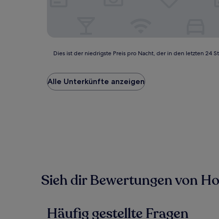
Dies
Dies ist der niedrigste Preis pro Nacht, der in den letzten 
ist
der
niedrigste
Alle Unterkünfte anzeigen
Preis
pro
Nacht,
der
in
den
letzten
24 Stunden
für
einen
Sieh dir Bewertungen von Hote
Aufenthalt
mit
1 Übernachtung
von
Häufig gestellte Fragen
2 Erwachsenen