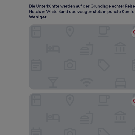
Die Unterkünfte werden auf der Grundlage echter Reise
Hotels in White Sand überzeugen stets in puncto Komfort
Weniger
Super 8 by Wyndham Picayune
Remote Angie Vacation Rental Near Pearl River!