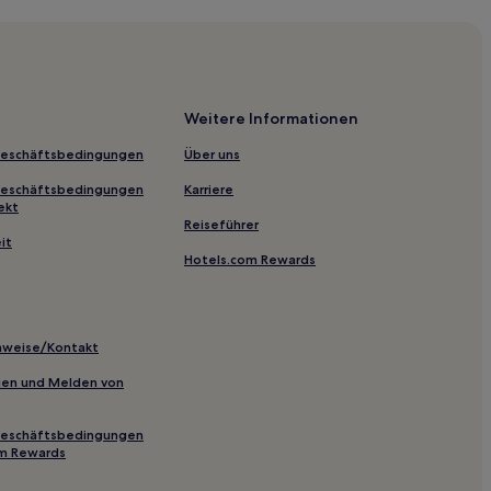
tück in Jackson
son
ridian
Weitere Informationen
Geschäftsbedingungen
Über uns
Geschäftsbedingungen
Karriere
ekt
Reiseführer
it
Hotels.com Rewards
inweise/Kontakt
inien und Melden von
um
Geschäftsbedingungen
om Rewards