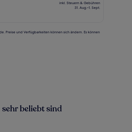
Preis
inkl. Steuern & Gebühren
beträgt
31. Aug.–1. Sept.
226 €
rde. Preise und Verfügbarkeiten können sich ändern. Es können
sehr beliebt sind