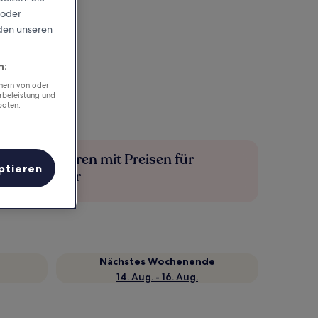
 oder
rden unseren
n:
chern von oder
rbeleistung und
boten.
Mehr sparen mit Preisen für
ptieren
Mitglieder
Nächstes Wochenende
14. Aug. - 16. Aug.