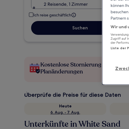
2 Reisende, 1 Zimmer
können Ihr
besuchen S
Ich reise geschäftlich
Partnern s
Wir und 
Suchen
Verwendung g
Zugriff auf 
der Perform
Liste der 
Kostenlose Stornierung bei
Zwec
Planänderungen
Überprüfe die Preise für diese Daten
Heute
6. Aug. - 7. Aug.
Unterkünfte in White Sand